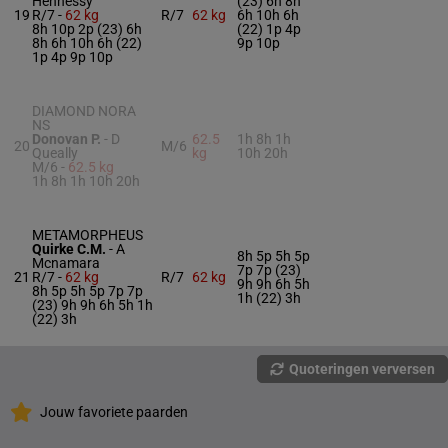
Hennessy
(23) 6h 8h
19
R/7 -
62 kg
R/7
62 kg
6h 10h 6h
8h 10p 2p (23) 6h
(22) 1p 4p
8h 6h 10h 6h (22)
9p 10p
1p 4p 9p 10p
DIAMOND NORA
NS
Donovan P.
-
D
62.5
1h 8h 1h
20
M/6
Queally
kg
10h 20h
M/6 -
62.5 kg
1h 8h 1h 10h 20h
METAMORPHEUS
Quirke C.M.
-
A
8h 5p 5h 5p
Mcnamara
7p 7p (23)
21
R/7 -
62 kg
R/7
62 kg
9h 9h 6h 5h
8h 5p 5h 5p 7p 7p
1h (22) 3h
(23) 9h 9h 6h 5h 1h
(22) 3h
Quoteringen verversen
Jouw favoriete paarden