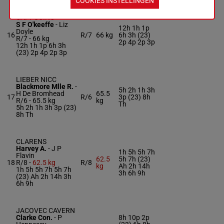
COOKIES INSTELLINGEN
CAPPUCINO
S F O'keeffe
-
Liz
12h 1h 1p
Doyle
16
R/7
66 kg
6h 3h (23)
R/7 -
66 kg
2p 4p 2p 3p
12h 1h 1p 6h 3h
(23) 2p 4p 2p 3p
LIEBER NICC
Blackmore Mlle R.
-
5h 2h 1h 3h
H De Bromhead
65.5
17
R/6
3p (23) 8h
R/6 -
65.5 kg
kg
Th
5h 2h 1h 3h 3p (23)
8h Th
CLARENS
Harvey A.
-
J P
1h 5h 5h 7h
Flavin
62.5
5h 7h (23)
18
R/8 -
62.5 kg
R/8
kg
Ah 2h 14h
1h 5h 5h 7h 5h 7h
3h 6h 9h
(23) Ah 2h 14h 3h
6h 9h
JACOVEC CAVERN
Clarke Con.
-
P
8h 10p 2p