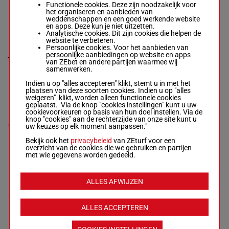
3p (21) 1p
Functionele cookies. Deze zijn noodzakelijk voor
8p 4p 8p (22) 3p
het organiseren en aanbieden van
(21) 1p
weddenschappen en een goed werkende website
en apps. Deze kun je niet uitzetten.
Analytische cookies. Dit zijn cookies die helpen de
website te verbeteren.
BALLYSTONE
Persoonlijke cookies. Voor het aanbieden van
B W Harvey
-
J C
persoonlijke aanbiedingen op website en apps
Mcconnell
67.5
(23) 5h 5h
13
R/8
van ZEbet en andere partijen waarmee wij
R/8 -
67.5 kg
kg
1h 2p 8p 3p
samenwerken.
(23) 5h 5h 1h 2p 8p
3p
Indien u op "alles accepteren" klikt, stemt u in met het
plaatsen van deze soorten cookies. Indien u op "alles
weigeren" klikt, worden alleen functionele cookies
geplaatst. Via de knop "cookies instellingen" kunt u uw
INDIANA JONES
cookievoorkeuren op basis van hun doel instellen. Via de
Brouder Gav.
-
M F
9h 7h 11h
knop "cookies" aan de rechterzijde van onze site kunt u
Morris
9s 12s (23)
uw keuzes op elk moment aanpassen."
14
R/10
66 kg
R/10 -
66 kg
4s 6s 3s 4s
9h 7h 11h 9s 12s
1s 1s 3s
Bekijk ook het
privacybeleid
van ZEturf voor een
(23) 4s 6s 3s 4s 1s
overzicht van de cookies die we gebruiken en partijen
1s 3s
met wie gegevens worden gedeeld.
WEE CHARLIE NS
ALLES AFWIJZEN
Kelly A. P.
-
Gerard
2h 2h 1h 1h
O'leary
11h 12h 4h
15
R/8 -
65 kg
R/8
65 kg
Ts 3p (23)
2h 2h 1h 1h 11h
ALLES ACCEPTEREN
6s 2s 5s
12h 4h Ts 3p (23)
6s 2s 5s