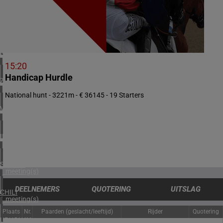
1 meeting(s)
DENEMARKEN
1 meeting(s)
NOORWEGEN
1 meeting(s)
15:20
Handicap Hurdle
ZUID-AFRIKA
1 meeting(s)
National hunt - 3221m - € 36145 - 19 Starters
VERENIGD KONINKRIJK
4 meeting(s)
IERLAND
2 meeting(s)
SPANJE
1 meeting(s)
DEELNEMERS
QUOTERING
UITSLAG
CHILI
1 meeting(s)
Plaats
Nr.
Paarden (geslacht/leeftijd)
Rijder
Quotering
URUGUAY