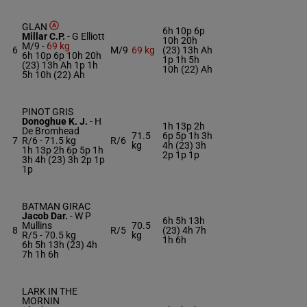
GLAN
6h 10p 6p
Millar C.P.
-
G Elliott
10h 20h
M/9 -
69 kg
6
M/9
69 kg
(23) 13h Ah
6h 10p 6p 10h 20h
1p 1h 5h
(23) 13h Ah 1p 1h
10h (22) Ah
5h 10h (22) Ah
PINOT GRIS
Donoghue K. J.
-
H
1h 13p 2h
De Bromhead
71.5
6p 5p 1h 3h
7
R/6 -
71.5 kg
R/6
kg
4h (23) 3h
1h 13p 2h 6p 5p 1h
2p 1p 1p
3h 4h (23) 3h 2p 1p
1p
BATMAN GIRAC
Jacob Dar.
-
W P
6h 5h 13h
Mullins
70.5
8
R/5
(23) 4h 7h
R/5 -
70.5 kg
kg
1h 6h
6h 5h 13h (23) 4h
7h 1h 6h
LARK IN THE
MORNIN