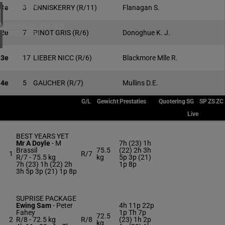
1 meeting(s)
1e
3
ENNISKERRY
(R/11)
Flanagan S.
VERENIGDE STATEN
4 meeting(s)
2e
7
PINOT GRIS
(R/6)
Donoghue K. J.
3e
17
LIEBER NICC
(R/6)
Blackmore Mlle R.
4e
5
GAUCHER
(R/7)
Mullins D.E.
G/L
Gewicht
Prestaties
Quotering
SG
SP
ZS
ZC
Live
BEST YEARS YET
Mr A Doyle
-
M
7h (23) 1h
Brassil
75.5
(22) 2h 3h
1
R/7
R/7 -
75.5 kg
kg
5p 3p (21)
7h (23) 1h (22) 2h
1p 8p
3h 5p 3p (21) 1p 8p
SUPRISE PACKAGE
Ewing Sam
-
Peter
4h 11p 22p
Fahey
1p Th 7p
72.5
2
R/8 -
72.5 kg
R/8
(23) 1h 2p
kg