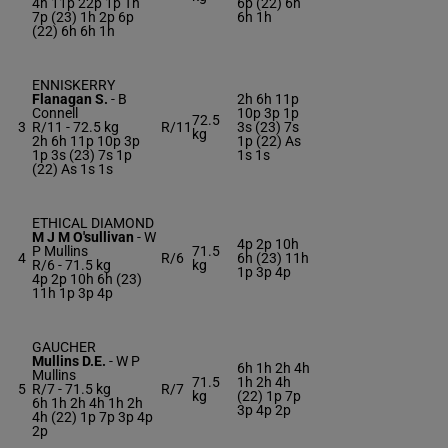
4h 11p 22p 1p Th
6p (22) 6h
7p (23) 1h 2p 6p
6h 1h
(22) 6h 6h 1h
ENNISKERRY
Flanagan S.
-
B
2h 6h 11p
Connell
10p 3p 1p
72.5
3
R/11 -
72.5 kg
R/11
3s (23) 7s
kg
2h 6h 11p 10p 3p
1p (22) As
1p 3s (23) 7s 1p
1s 1s
(22) As 1s 1s
ETHICAL DIAMOND
M J M O'sullivan
-
W
4p 2p 10h
P Mullins
71.5
4
R/6
6h (23) 11h
R/6 -
71.5 kg
kg
1p 3p 4p
4p 2p 10h 6h (23)
11h 1p 3p 4p
GAUCHER
Mullins D.E.
-
W P
6h 1h 2h 4h
Mullins
71.5
1h 2h 4h
5
R/7 -
71.5 kg
R/7
kg
(22) 1p 7p
6h 1h 2h 4h 1h 2h
3p 4p 2p
4h (22) 1p 7p 3p 4p
2p