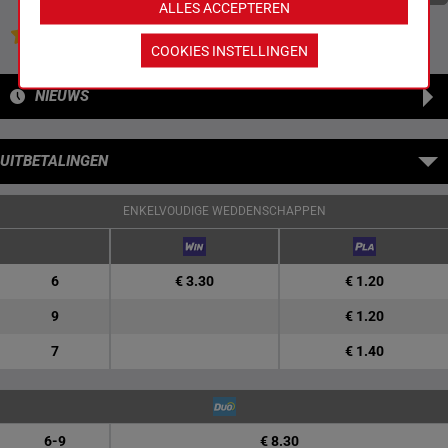
ALLES ACCEPTEREN
Jouw favoriete paarden
COOKIES INSTELLINGEN
NIEUWS
UITBETALINGEN
ENKELVOUDIGE WEDDENSCHAPPEN
6
€ 3.30
€ 1.20
9
€ 1.20
7
€ 1.40
6-9
€ 8.30