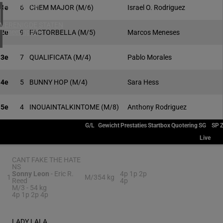
1 meeting(s)
1e
6
CHEM MAJOR
(M/6)
Israel O. Rodriguez
VERENIGDE STATEN
4 meeting(s)
2e
9
FACTORBELLA
(M/5)
Marcos Meneses
3e
7
QUALIFICATA
(M/4)
Pablo Morales
4e
5
BUNNY HOP
(M/4)
Sara Hess
5e
4
INOUAINTALKINTOME
(M/8)
Anthony Rodriguez
G/L
Gewicht
Prestaties
Startbox
Quotering
SG
SP
Live
CANT FAKE THE HATE
NS
Sonny Leon
-
Eric R.
4p 1p 2p
1
M/3
54 kg
Reed
4p
M/3 -
54 kg
4p 1p 2p 4p
LADY LALA