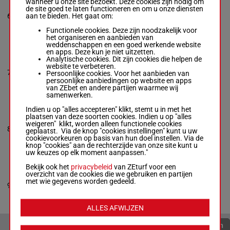
wanneer u onze site bezoekt. Deze cookies zijn nodig om
CHEM MAJOR
de site goed te laten functioneren en om u onze diensten
Israel O. Rodriguez
-
1p 3p 2p
aan te bieden. Het gaat om:
6
Martin Escobar
M/6
54 kg
6
3p 4p
Box: 6 -
M/6 -
54 kg
Functionele cookies. Deze zijn noodzakelijk voor
1p 3p 2p 3p 4p
het organiseren en aanbieden van
weddenschappen en een goed werkende website
en apps. Deze kun je niet uitzetten.
QUALIFICATA
Analytische cookies. Dit zijn cookies die helpen de
Pablo Morales
-
website te verbeteren.
5p 2p 4p
7
Fausto Gutierrez
M/4
53 kg
7
Persoonlijke cookies. Voor het aanbieden van
5p 6p
Box: 7 -
M/4 -
53 kg
persoonlijke aanbiedingen op website en apps
5p 2p 4p 5p 6p
van ZEbet en andere partijen waarmee wij
samenwerken.
Indien u op "alles accepteren" klikt, stemt u in met het
IT'S GOODTOBE JOSE
plaatsen van deze soorten cookies. Indien u op "alles
Samuel Marin
-
weigeren" klikt, worden alleen functionele cookies
6p 1p 9p
8
Kathleen A. Demasi
M/5
53 kg
8
geplaatst. Via de knop "cookies instellingen" kunt u uw
2p 7p
Box: 8 -
M/5 -
53 kg
cookievoorkeuren op basis van hun doel instellen. Via de
6p 1p 9p 2p 7p
knop "cookies" aan de rechterzijde van onze site kunt u
uw keuzes op elk moment aanpassen."
Bekijk ook het
privacybeleid
van ZEturf voor een
FACTORBELLA
overzicht van de cookies die we gebruiken en partijen
Marcos Meneses
-
met wie gegevens worden gedeeld.
2p 7p 2p
9
Tony Wilson
M/5
53 kg
9
6p 4p
Box: 9 -
M/5 -
53 kg
2p 7p 2p 6p 4p
ALLES AFWIJZEN
Quoteringen verversen