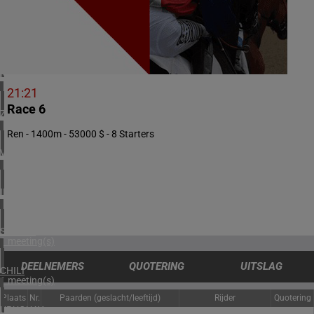
1 meeting(s)
DENEMARKEN
1 meeting(s)
NOORWEGEN
1 meeting(s)
21:21
Race 6
ZUID-AFRIKA
1 meeting(s)
Ren - 1400m - 53000 $ - 8 Starters
VERENIGD KONINKRIJK
4 meeting(s)
IERLAND
2 meeting(s)
SPANJE
1 meeting(s)
DEELNEMERS
QUOTERING
UITSLAG
CHILI
1 meeting(s)
Plaats
Nr.
Paarden (geslacht/leeftijd)
Rijder
Quotering
URUGUAY