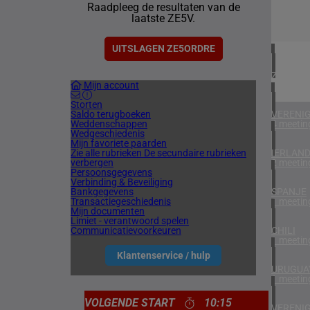
Raadpleeg de resultaten van de
1 meetin
laatste ZE5V.
NOORW
1 meetin
UITSLAGEN ZE5ORDRE
ZUID-AF
Mijn account
1 meetin
Storten
Saldo terugboeken
VERENIG
Weddenschappen
4 meetin
Wedgeschiedenis
Mijn favoriete paarden
Zie alle rubrieken
De secundaire rubrieken
IERLAN
verbergen
2 meetin
Persoonsgegevens
Verbinding & Beveiliging
Bankgegevens
SPANJE
Transactiegeschiedenis
1 meetin
Mijn documenten
Limiet - verantwoord spelen
Communicatievoorkeuren
CHILI
1 meetin
Klantenservice / hulp
URUGUA
1 meetin
VOLGENDE START
10:15
VERENIG