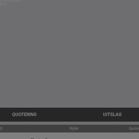
g(s)
QUOTERING
UITSLAG
d)
Rijder
Quote