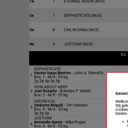
1e
7
ETERNAL REIGN
(M/5)
2e
1
SOPHISTICATE
(M/4)
3e
8
CAILIN DANA
(M/5)
4e
4
JUSTIVAR
(M/5)
G/L
SOPHISTICATE
Hector Isaac Berrios
-
John A. Shirreffs
1
M/
Box: 1 -
M/4 -
55 kg
2p 2p 4p 3p 5p
HOW ABOUT ABBY
2
Joel Rosario
-
Brendan P. Walsh
M/
Geniet
Box: 2 -
M/5 -
55 kg
GIRVIN GAL
Welkom 
Umberto Rispoli
-
Tim Yakteen
Wij ge
3
M/
Box: 3 -
M/4 -
55 kg
cookies
3p 5p 3p
bieden
JUSTIVAR
Armando Ayuso
-
Mike Puype
4
M/
Box: 4 -
M/5 -
55 kg