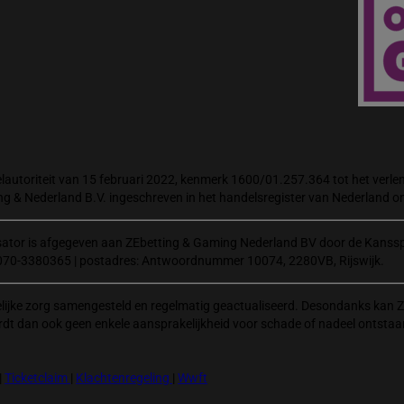
autoriteit van 15 februari 2022, kenmerk 1600/01.257.364 tot het verlene
ng & Nederland B.V. ingeschreven in het handelsregister van Nederland
isator is afgegeven aan ZEbetting & Gaming Nederland BV door de Kanssp
070-3380365 | postadres: Antwoordnummer 10074, 2280VB, Rijswijk.
elijke zorg samengesteld en regelmatig geactualiseerd. Desondanks kan Z
rdt dan ook geen enkele aansprakelijkheid voor schade of nadeel ontstaa
|
Ticketclaim
|
Klachtenregeling
|
Wwft