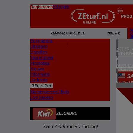
Inloggen
Registreren
PROG
Zaterdag 8 augustus
Nieuws:
Programma
Z
|
Uitslagen
L
NEDERL
V-spellen
1 meetin
Tips en meer
Promoties
AUSTRAL
Nieuws
1 meetin
Informatie
SA
Jackpots
ZUID-KO
ZEturf Pro
1 meetin
5
Klantenservice / hulp
Live beelden
FRANKR
27/12/
3 meetin
ZE5ORDRE
ZWEDEN
1 meetin
Geen ZE5V meer vandaag!
DENEMA