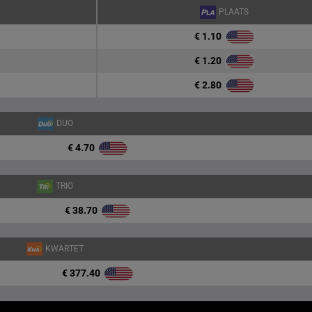
PLAATS
€ 1.10
€ 1.20
€ 2.80
DUO
€ 4.70
TRIO
€ 38.70
KWARTET
€ 377.40