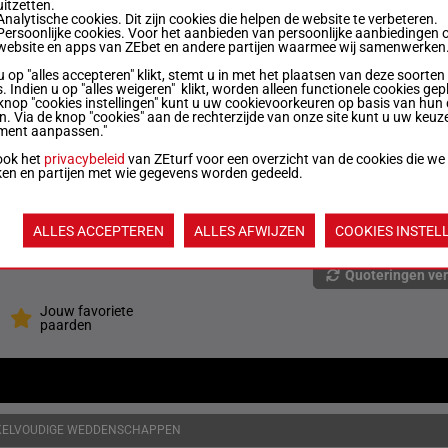
uitzetten.
Analytische cookies. Dit zijn cookies die helpen de website te verbeteren.
Persoonlijke cookies. Voor het aanbieden van persoonlijke aanbiedingen 
6
56.5 kg
5p 4p 9p 3p
5
website en apps van ZEbet en andere partijen waarmee wij samenwerken
u op "alles accepteren" klikt, stemt u in met het plaatsen van deze soorten
. Indien u op "alles weigeren" klikt, worden alleen functionele cookies gep
knop "cookies instellingen" kunt u uw cookievoorkeuren op basis van hun 
4
55 kg
4p 5p 3p 6p
6
en. Via de knop "cookies" aan de rechterzijde van onze site kunt u uw keuz
ment aanpassen."
ook het
privacybeleid
van ZEturf voor een overzicht van de cookies die we
5
55 kg
2p 2p 3p 5p
7
ken en partijen met wie gegevens worden gedeeld.
5
55 kg
4p 6p 10p 5p (23) 4p
8
ALLES ACCEPTEREN
ALLES AFWIJZEN
COOKIES INSTEL
Quoteringen ve
Jouw favoriete
paarden
KELVOUDIGE WEDDENSCHAPPEN