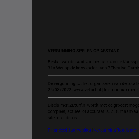
VERGUNNING SPELEN OP AFSTAND
Besluit van de raad van bestuur van de Kansspel
31a Wet op de kansspelen, aan ZEbetting Gami
De vergunning tot het organiseren van de total
25/03/2022. www.zeturf.nl | telefoonnummer: 
Disclaimer: ZEturf.nl wordt met de grootst mog
compleet, actueel of accuraat is. ZEturf aanvaa
site te vinden is.
Financieel Jaarverslag
|
Vergunning Totalisator