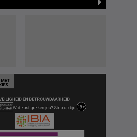
T MET
KIES
VEILIGHEID EN BETROUWBAARHEID
Wat kost gokken jou? Stop op tijd.