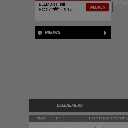
4 meetin
BELMONT
WEDDEN
Race
7
-
10:15
NIEUWS
DEELNEMERS
Plaats
Nr.
Paarden (geslacht/leeftij