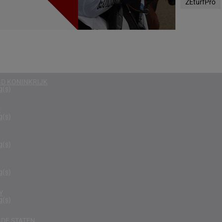
ZEturfPro
g(s)
EGEN
g(s)
RIKA
g(s)
D KONINKRIJK
g(s)
D
g(s)
g(s)
g(s)
Y
g(s)
DE STATEN