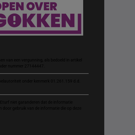
n van een vergunning, als bedoeld in artikel
 onder nummer 27144447.
elautoriteit onder kenmerk 01.261.159 d.d.
Eturf niet garanderen dat de informatie
n door gebruik van de informatie die op deze