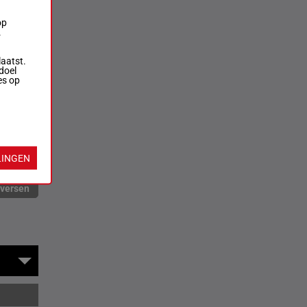
op
.
laatst.
doel
es op
LINGEN
rversen