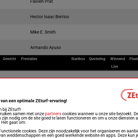
Flavien Prat
Hector Isaac Berrios
Mike E. Smith
Armando Ayuso
Gewicht
Prestaties
Startbox
Quotering
Winnend
Plaat
Live
4
55 kg
2p 2p 4p 3p 5p
1
5
55 kg
2
 van een optimale ZEturf-ervaring!
bij ZEturf!
bruiken samen met onze
partners
cookies wanneer u onze site bezoekt. D
4
55 kg
3p 5p 3p
3
 zijn nodig om de site goed te laten functioneren en om u onze diensten 
. Het gaat om:
Functionele cookies. Deze zijn noodzakelijk voor het organiseren en aanb
5
55 kg
4p 3p (23) 6p
4
van weddenschappen en een goed werkende website en apps. Deze kun je