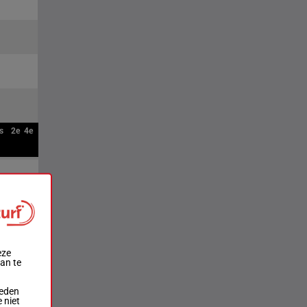
s
2e
4e
eze
aan te
ieden
 niet