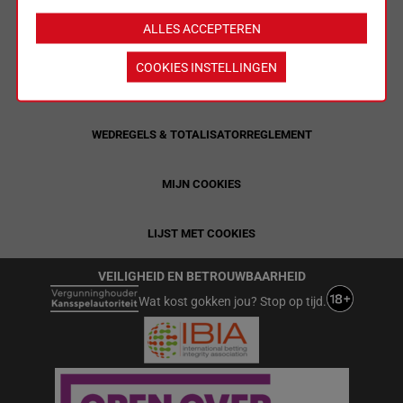
ALLES ACCEPTEREN
LIMIETEN & SESSIEDETAILS
COOKIES INSTELLINGEN
ALGEMENE VOORWAARDEN
WEDREGELS & TOTALISATORREGLEMENT
MIJN COOKIES
LIJST MET COOKIES
VEILIGHEID EN BETROUWBAARHEID
Wat kost gokken jou? Stop op tijd.