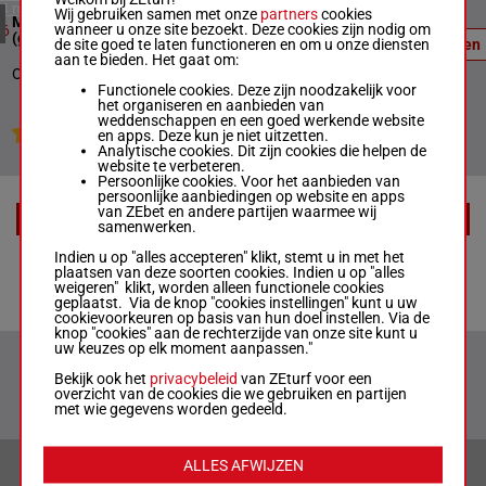
Officiële
4 meeting(s)
Wij gebruiken samen met onze
partners
cookies
Maiden Nh Flat Race
uitslag:
wanneer u onze site bezoekt. Deze cookies zijn nodig om
7
3338m
18:01
6
7 - 2 - 5
(gbb Race)
de site goed te laten functioneren en om u onze diensten
Uitslagen
- 3
aan te bieden. Het gaat om:
Officiële uitslag : 7 - 2 - 5 - 3
Functionele cookies. Deze zijn noodzakelijk voor
het organiseren en aanbieden van
weddenschappen en een goed werkende website
Jouw favoriete paarden
en apps. Deze kun je niet uitzetten.
Analytische cookies. Dit zijn cookies die helpen de
website te verbeteren.
Persoonlijke cookies. Voor het aanbieden van
persoonlijke aanbiedingen op website en apps
van ZEbet en andere partijen waarmee wij
EXTRA
samenwerken.
Indien u op "alles accepteren" klikt, stemt u in met het
Tips
plaatsen van deze soorten cookies. Indien u op "alles
weigeren" klikt, worden alleen functionele cookies
geplaatst. Via de knop "cookies instellingen" kunt u uw
cookievoorkeuren op basis van hun doel instellen. Via de
knop "cookies" aan de rechterzijde van onze site kunt u
uw keuzes op elk moment aanpassen."
Bekijk ook het
privacybeleid
van ZEturf voor een
overzicht van de cookies die we gebruiken en partijen
met wie gegevens worden gedeeld.
ALLES AFWIJZEN
VERANTWOORD WEDDEN & PRIVACYVERKLARING