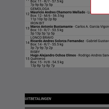
Box: 11 -
R/7 -
57.5 kg
7p 9p 8p 7p 5p
GEMOLOGA
Mauricio Andres Chamorro Mellado
-
Luis Alfredo G
12
Box: 12 -
M/6 -
56.5 kg
11p 10p 3p 2p 8p
IRON BIT
Marco Antonio Bustamante
-
Carlos A. Garcia Vigo
13
Box: 13 -
R/7 -
53.5 kg
3p 13p 3p 1p 5p
LONCO BRAVO
Ricardo Andres Solorza Fernandez
-
Gabriel Gustav
14
Box: 14 -
R/7 -
55.5 kg
3p 7p 9p 7p 2p
RISBY
Hugo Alejandro Ochoa Olmos
-
Rodrigo Andres San
15
Quinteros
Box: 15 -
H/8 -
54.5 kg
13p 8p 1p 8p 7p
UITBETALINGEN