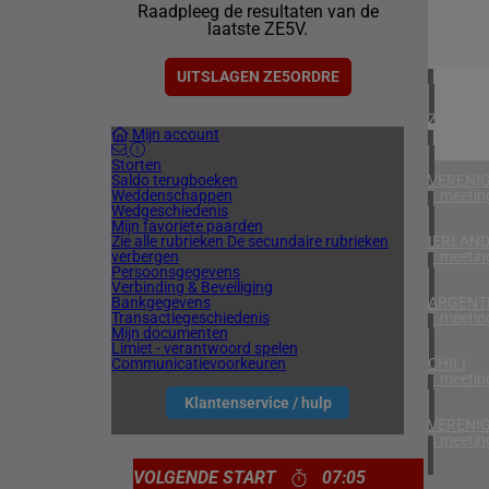
Raadpleeg de resultaten van de
3 meetin
laatste ZE5V.
DENEMA
1 meetin
UITSLAGEN ZE5ORDRE
ZUID-AF
Mijn account
1 meetin
Storten
Saldo terugboeken
VERENIG
Weddenschappen
1 meetin
Wedgeschiedenis
Mijn favoriete paarden
Zie alle rubrieken
De secundaire rubrieken
IERLAN
verbergen
1 meetin
Persoonsgegevens
Verbinding & Beveiliging
Bankgegevens
ARGENTI
Transactiegeschiedenis
1 meetin
Mijn documenten
Limiet - verantwoord spelen
Communicatievoorkeuren
CHILI
1 meetin
Klantenservice / hulp
VERENIG
4 meetin
VOLGENDE START
07:05