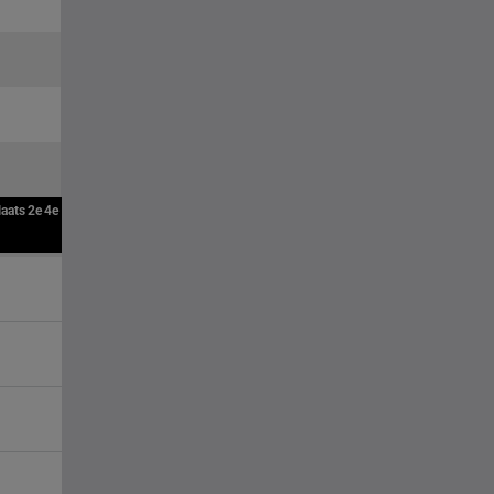
laats
2e
4e