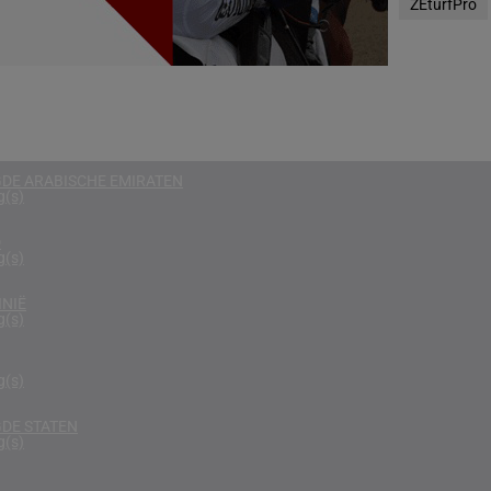
ZEturfPro
g(s)
RKEN
g(s)
RIKA
g(s)
DE ARABISCHE EMIRATEN
g(s)
D
g(s)
NIË
g(s)
g(s)
DE STATEN
g(s)