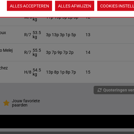
kg
ALLES ACCEPTEREN
ALLES AFWIJZEN
COOKIES INSTEL
utierrez
56.5
M/6
11p 10p 3p 2p 8p
12
kg
roux
53.5
R/7
3p 13p 3p 1p 5p
13
kg
o Melej
55.5
R/7
3p 7p 9p 7p 2p
14
kg
chez
54.5
H/8
13p 8p 1p 8p 7p
15
kg
Quoteringen ve
Jouw favoriete
paarden