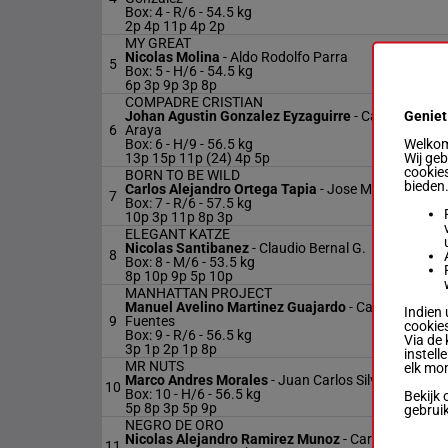
Box: 4 -
R/6 -
54.5 kg
2p 4p 11p 4p 2p
MY GREAT
Nicolas Molina
-
Aldo Rodolfo Parra
5
Box: 5 -
H/6 -
54.5 kg
6p 3p 9p 3p 8p
COMPADRE CRISTIAN
Geniet
Johan Agustin Gonzalez Eyzaguirre
-
Carlos Marce
6
Araya
Welkom 
Box: 6 -
H/9 -
56.5 kg
Wij ge
13p 15p 11p (24) 4p 5p
cookies
BORN TO BE WILD
bieden
Carlos Alejandro Ortega Tapia
-
Jose Miguel Alvare
7
Box: 7 -
R/6 -
57.5 kg
10p 3p 11p 8p 3p
ELEGANT KATZE
Nicolas Santibanez
-
Claudio Bernal G.
8
Box: 8 -
M/6 -
53.5 kg
8p 10p 9p 5p 10p
MANHATTAN PROJECT
Manuel Avelino Martinez Guajardo
-
Carlos Enrique
Indien 
9
Fuentes
cookies
Box: 9 -
R/6 -
56.5 kg
Via de 
3p 1p 2p 1p 8p
instell
MR NUTS
elk mo
Marco Andres Morales
-
Juan Carlos Silva Santiban
10
Box: 10 -
H/6 -
56.5 kg
Bekijk 
5p 8p 3p 5p 9p
gebrui
NEGRO DE ORO
Nicolas Alejandro Ramirez Munoz
-
Carlos Miguel
11