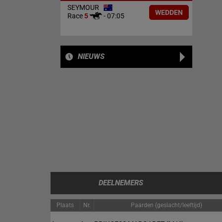
SEYMOUR
WEDDEN
Race
5
-
07:05
NIEUWS
DEELNEMERS
Plaats
Nr.
Paarden (geslacht/leeftijd)