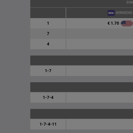
EN
WINNEND
€ 1.70
1
7
4
1-7
1-7-4
1-7-4-11