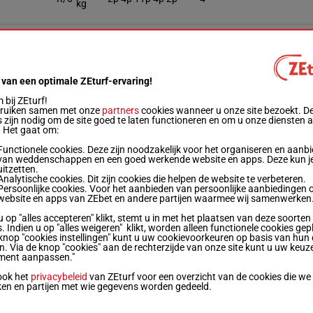
kg
54.5
H/6
6p 3p 9p 3p 8p
5
kg
 van een optimale ZEturf-ervaring!
lo Cordova
56.5
13p 15p 11p (24) 4p
H/9
6
kg
5p
bij ZEturf!
bruiken samen met onze
partners
cookies wanneer u onze site bezoekt. D
 zijn nodig om de site goed te laten functioneren en om u onze diensten 
. Het gaat om:
z Donoso
57.5
R/6
10p 3p 11p 8p 3p
7
kg
Functionele cookies. Deze zijn noodzakelijk voor het organiseren en aanb
van weddenschappen en een goed werkende website en apps. Deze kun je
uitzetten.
53.5
M/6
8p 10p 9p 5p 10p
8
Analytische cookies. Dit zijn cookies die helpen de website te verbeteren.
kg
Persoonlijke cookies. Voor het aanbieden van persoonlijke aanbiedingen 
website en apps van ZEbet en andere partijen waarmee wij samenwerken
 Melero
u op "alles accepteren" klikt, stemt u in met het plaatsen van deze soorten
56.5
R/6
3p 1p 2p 1p 8p
9
. Indien u op "alles weigeren" klikt, worden alleen functionele cookies gep
kg
knop "cookies instellingen" kunt u uw cookievoorkeuren op basis van hun 
en. Via de knop "cookies" aan de rechterzijde van onze site kunt u uw keuz
ment aanpassen."
ez
56.5
H/6
5p 8p 3p 5p 9p
10
kg
ook het
privacybeleid
van ZEturf voor een overzicht van de cookies die we
ken en partijen met wie gegevens worden gedeeld.
 Norambuena
57.5
R/7
7p 9p 8p 7p 5p
11