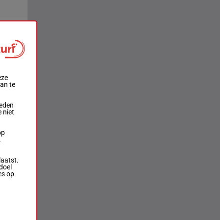
eze
aan te
ieden
 niet
op
.
laatst.
doel
es op