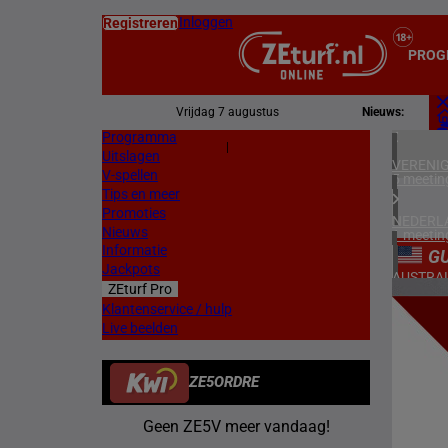
Inloggen
Registreren
PROG
Vrijdag 7 augustus
Nieuws:
Programma
Z
|
Uitslagen
L
VERENIG
V-spellen
5 meetin
Tips en meer
Promoties
NEDERL
Nieuws
1 meetin
Informatie
G
Jackpots
AUSTRAL
ZEturf Pro
1 meetin
13
Klantenservice / hulp
Live beelden
FRANKR
14/03/
4 meetin
ZE5ORDRE
BELGIË
1 meetin
Geen ZE5V meer vandaag!
ZWEDEN