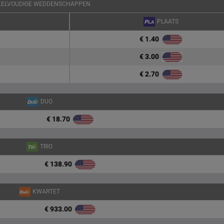
KELVOUDIGE WEDDENSCHAPPEN
PLAATS
€ 1.40
€ 3.00
€ 2.70
DUO
€ 18.70
TRIO
€ 138.90
KWARTET
€ 933.00