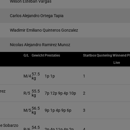
Wilson Esteban Vargas
Carlos Alejandro Ortega Tapia
Wladimir Emiliano Quinteros Gonzalez
Nicolas Alejandro Ramirez Munoz
G/L
Gewicht
Prestaties
Startbox
Quotering
Winnend
P
Live
57.5
M/4
1p 1p
1
kg
rez
55.5
R/5
7p 12p 9p 4p 10p
2
kg
56.5
M/5
9p 1p 4p 9p 6p
3
kg
pe Sobarzo
54.5
R/6
2p 4p 11p 4p 2p
4