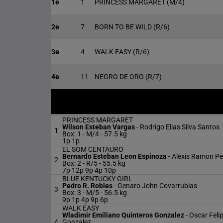
1e
1
PRINCESS MARGARET
(M/4)
2e
7
BORN TO BE WILD
(R/6)
3e
4
WALK EASY
(R/6)
4e
11
NEGRO DE ORO
(R/7)
PRINCESS MARGARET
Wilson Esteban Vargas
-
Rodrigo Elias Silva Santos
1
Box: 1 -
M/4 -
57.5 kg
1p 1p
EL SOM CENTAURO
Bernardo Esteban Leon Espinoza
-
Alexis Ramon Pe
2
Box: 2 -
R/5 -
55.5 kg
7p 12p 9p 4p 10p
BLUE KENTUCKY GIRL
Pedro R. Robles
-
Genaro John Covarrubias
3
Box: 3 -
M/5 -
56.5 kg
9p 1p 4p 9p 6p
WALK EASY
Wladimir Emiliano Quinteros Gonzalez
-
Oscar Feli
4
Gonzalez