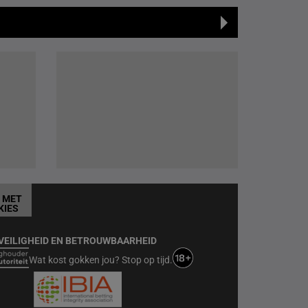
T MET
KIES
VEILIGHEID EN BETROUWBAARHEID
Wat kost gokken jou? Stop op tijd.