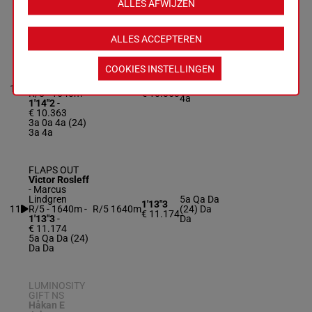
ALLES AFWIJZEN
5a 2a
ALLES ACCEPTEREN
ORZO
Lars-Åke
Söderholm
-
COOKIES INSTELLINGEN
Lars-Åke
3a 0a 4a
Söderholm
1'14"2
10
R/8
1640m
(24) 3a
R/8 - 1640m
-
€ 10.363
4a
1'14"2
-
€ 10.363
3a 0a 4a (24)
3a 4a
FLAPS OUT
Victor Rosleff
-
Marcus
Lindgren
5a Qa Da
1'13"3
11
R/5 - 1640m
-
R/5
1640m
(24) Da
€ 11.174
1'13"3
-
Da
€ 11.174
5a Qa Da (24)
Da Da
LUMINOSITY
GIFT NS
Håkan E