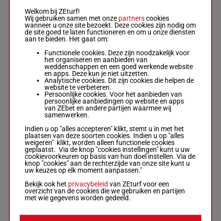
Viktoria
Berntsson
-
Welkom bij ZEturf!
David
(24) 0a
Wij gebruiken samen met onze
partners
cookies
Persson
1'13"4
7
M/6
1640m
Da 8a 3a
wanneer u onze site bezoekt. Deze cookies zijn nodig om
M/6 - 1640m
-
€ 10.983
3a
de site goed te laten functioneren en om u onze diensten
1'13"4
-
aan te bieden. Het gaat om:
€ 10.983
(24) 0a Da 8a
Functionele cookies. Deze zijn noodzakelijk voor
3a 3a
het organiseren en aanbieden van
weddenschappen en een goed werkende website
en apps. Deze kun je niet uitzetten.
Analytische cookies. Dit zijn cookies die helpen de
OSKEN
website te verbeteren.
Carl Johan
Persoonlijke cookies. Voor het aanbieden van
Jepson
-
persoonlijke aanbiedingen op website en apps
Henrik Sevon
5a 1a
1'11"3
van ZEbet en andere partijen waarmee wij
8
H/5 - 1640m
-
H/5
1640m
(24) 6a
€ 11.685
samenwerken.
1'11"3
-
6a 7a
€ 11.685
Indien u op "alles accepteren" klikt, stemt u in met het
5a 1a (24) 6a
plaatsen van deze soorten cookies. Indien u op "alles
6a 7a
weigeren" klikt, worden alleen functionele cookies
geplaatst. Via de knop "cookies instellingen" kunt u uw
cookievoorkeuren op basis van hun doel instellen. Via de
knop "cookies" aan de rechterzijde van onze site kunt u
TIMOTEJS
uw keuzes op elk moment aanpassen."
NINA
Jorma Kontio
Bekijk ook het
privacybeleid
van ZEturf voor een
-
Johannes
(24) 0a
overzicht van de cookies die we gebruiken en partijen
Denneman
1'12"0
9
M/5
1640m
5a 2a 5a
met wie gegevens worden gedeeld.
M/5 - 1640m
-
€ 10.254
2a
1'12"0
-
€ 10.254
(24) 0a 5a 2a