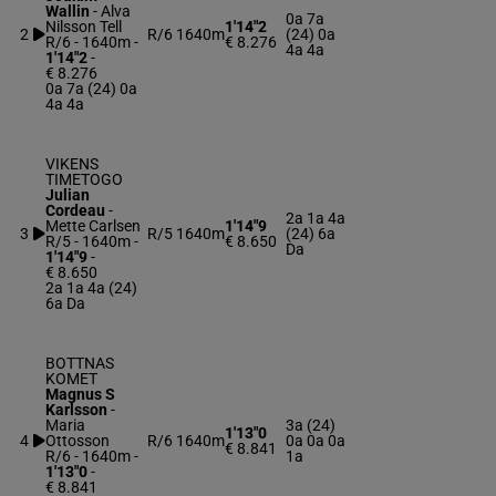
Wallin
-
Alva
0a 7a
Nilsson Tell
1'14"2
2
R/6
1640m
(24) 0a
R/6 - 1640m
-
€ 8.276
4a 4a
1'14"2
-
€ 8.276
0a 7a (24) 0a
4a 4a
VIKENS
TIMETOGO
Julian
Cordeau
-
2a 1a 4a
Mette Carlsen
1'14"9
3
R/5
1640m
(24) 6a
R/5 - 1640m
-
€ 8.650
Da
1'14"9
-
€ 8.650
2a 1a 4a (24)
6a Da
BOTTNAS
KOMET
Magnus S
Karlsson
-
Maria
3a (24)
1'13"0
4
Ottosson
R/6
1640m
0a 0a 0a
€ 8.841
R/6 - 1640m
-
1a
1'13"0
-
€ 8.841