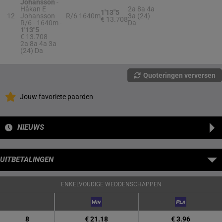
Johansson
-
Håkan E
2a 8a 4a
1'13"5
12
Johansson
R/6
1640m
3a (24)
€ 13.708
R/6 - 1640m
-
Da
1'13"5
-
€ 13.708
2a 8a 4a 3a
(24) Da
Quoteringen verversen
Jouw favoriete paarden
NIEUWS
UITBETALINGEN
ENKELVOUDIGE WEDDENSCHAPPEN
8
€ 21.18
€ 3.96