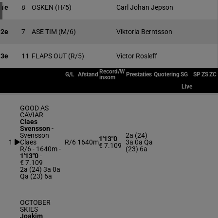
4 meeting(s)
1e
8
OSKEN
(H/5)
Carl Johan Jepson
2e
7
ASE TIM
(M/6)
Viktoria Berntsson
3e
11
FLAPS OUT
(R/5)
Victor Rosleff
Record/W
G/L
Afstand
Prestaties
Quotering
SG
SP
ZS
ZC
insom
Live
GOOD AS
CAVIAR
Claes
Svensson
-
Svensson
2a (24)
1'13"0
1
Claes
R/6
1640m
3a 0a Qa
€ 7.109
R/6 - 1640m
-
(23) 6a
1'13"0
-
€ 7.109
2a (24) 3a 0a
Qa (23) 6a
OCTOBER
SKIES
Joakim