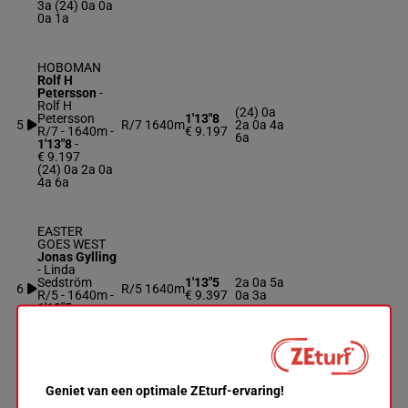
3a (24) 0a 0a
0a 1a
HOBOMAN
Rolf H
Petersson
-
Rolf H
(24) 0a
Petersson
1'13"8
5
R/7
1640m
2a 0a 4a
R/7 - 1640m
-
€ 9.197
6a
1'13"8
-
€ 9.197
(24) 0a 2a 0a
4a 6a
EASTER
GOES WEST
Jonas Gylling
-
Linda
Sedström
1'13"5
2a 0a 5a
6
R/5
1640m
R/5 - 1640m
-
€ 9.397
0a 3a
1'13"5
-
€ 9.397
2a 0a 5a 0a
3a
Geniet van een optimale ZEturf-ervaring!
ASE TIM