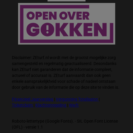
Disclaimer: ZEturf.nl wordt met de grootst mogelijke zorg
samengesteld en regelmatig geactualiseerd. Desondanks
kan ZEturf niet garanderen dat de informatie compleet,
actueel of accuraat is. ZEturf aanvaardt dan ook geen
enkele aansprakelijkheid voor schade of nadeel ontstaan
door gebruik van de informatie die op deze site te vinden is.
Financieel Jaarverslag
|
Vergunning Totalisator
|
Ticketclaim
|
Klachtenregeling
|
Wwft
Roboto-lettertype (Google Fonts). - SIL Open Font License
(OFL) - versie 1.1