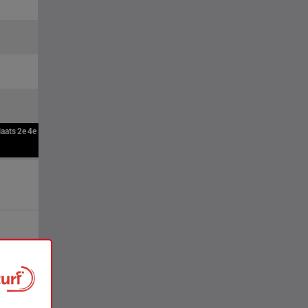
laats
2e
4e