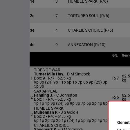
1e
3
HUMBLE SPARK
(R/6)
2e
7
TORTURED SOUL
(R/6)
3e
4
CHARLIE'S CHOICE
(R/6)
4e
9
ANNEXATION
(R/10)
G/L
Gewi
TIDES OF WAR
Turner Mlle Hay.
-
D M Simcock
62.5
1
Box: 9 -
R/7 -
62.5 kg
R/7
kg
9p 8p (24) 9p 11p 6p 1p 7p 8p 9p (23) 3p
5p 3p
SAX APPEAL
Fanning J.
-
C Johnston
62.5
2
R/6
Box: 1 -
R/6 -
62.5 kg
kg
1p 1p 1p 9p (24) 5p 9p 3p 7p 6p 2p 4p 8p
HUMBLE SPARK
Mulrennan P.
-
J S Goldie
61.5
3
R/6
Box: 2 -
R/6 -
61.5 kg
kg
6p 1p 2p 2p 2p 1p (24) 1p 5p 3p 2p 4p 1p
Geniet
CHARLIE'S CHOICE
Shoemark K.
-
D M Simcock