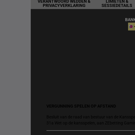
VERANTWOORD WEDDEN &
LIMIETEN &
PRIVACYVERKLARING
SESSIEDETAILS
BAN
VERGUNNING SPELEN OP AFSTAND
Besluit van de raad van bestuur van de Kansspel
31a Wet op de kansspelen, aan ZEbetting Gami