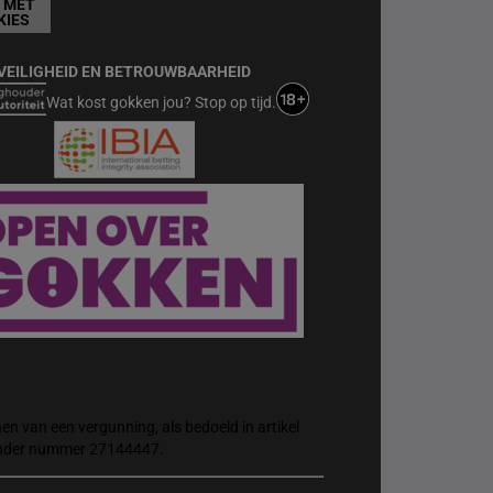
T MET
KIES
VEILIGHEID EN BETROUWBAARHEID
Wat kost gokken jou? Stop op tijd.
n van een vergunning, als bedoeld in artikel
 onder nummer 27144447.