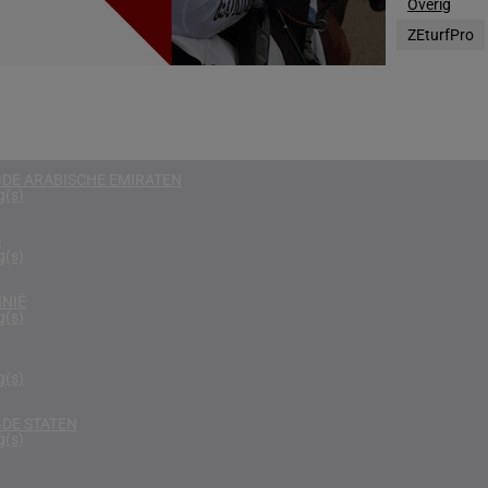
Overig
g(s)
ZEturfPro
RKEN
g(s)
RIKA
g(s)
DE ARABISCHE EMIRATEN
g(s)
D
g(s)
NIË
g(s)
g(s)
DE STATEN
g(s)