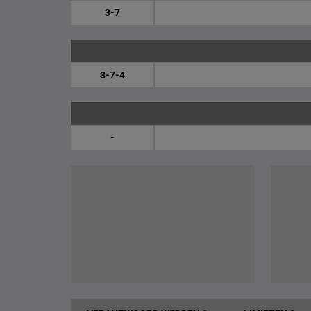
3-7
3-7-4
-