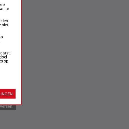
eze
aan te
ieden
 niet
op
.
laatst.
doel
es op
LINGEN
rversen