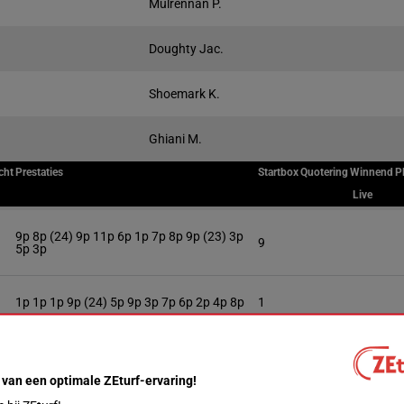
Mulrennan P.
Doughty Jac.
Shoemark K.
Ghiani M.
cht
Prestaties
Startbox
Quotering
Winnend
P
Live
9p 8p (24) 9p 11p 6p 1p 7p 8p 9p (23) 3p
9
5p 3p
1p 1p 1p 9p (24) 5p 9p 3p 7p 6p 2p 4p 8p
1
6p 1p 2p 2p 2p 1p (24) 1p 5p 3p 2p 4p 1p
2
 van een optimale ZEturf-ervaring!