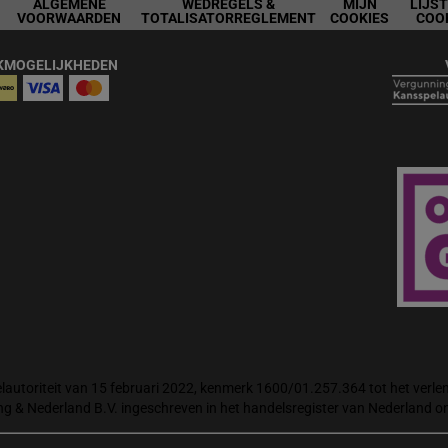
ALGEMENE
WEDREGELS &
MIJN
LIJS
VOORWAARDEN
TOTALISATORREGLEMENT
COOKIES
COO
KMOGELIJKHEDEN
autoriteit van 15 februari 2022, kenmerk 1600/01.257.364 tot het verlene
ng & Nederland B.V. ingeschreven in het handelsregister van Nederland