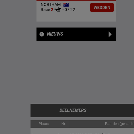
NORTHAM
WEDDEN
Race
2
-
07:22
NIEUWS
DEELNEMERS
Plaats
Nr.
Paarden (geslacht/