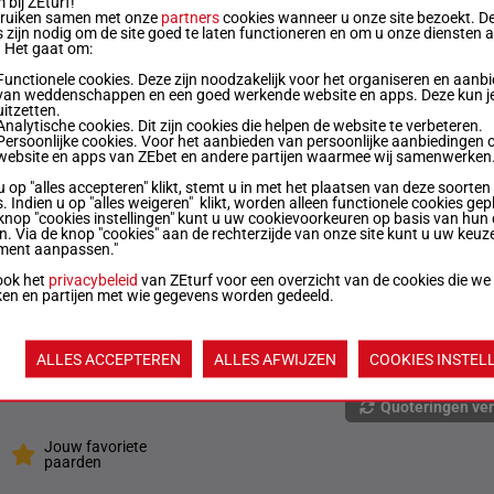
bij ZEturf!
g
3p 1p 6p 1p 4p (24) 2p 1p 2p 3p 2p 9p 4p
6
bruiken samen met onze
partners
cookies wanneer u onze site bezoekt. D
 zijn nodig om de site goed te laten functioneren en om u onze diensten 
. Het gaat om:
3p 4p (24) 2p (23) 5p 4p
7
Functionele cookies. Deze zijn noodzakelijk voor het organiseren en aanb
van weddenschappen en een goed werkende website en apps. Deze kun je
uitzetten.
Analytische cookies. Dit zijn cookies die helpen de website te verbeteren.
7p 7p (24) 2p 9p 6p 8p 1p 4p (23) 2p 2p 7p
Persoonlijke cookies. Voor het aanbieden van persoonlijke aanbiedingen 
website en apps van ZEbet en andere partijen waarmee wij samenwerken
u op "alles accepteren" klikt, stemt u in met het plaatsen van deze soorten
. Indien u op "alles weigeren" klikt, worden alleen functionele cookies gep
2p 1p (24) 1p 2p 4p 8p 6p 9p 3p 6p 5p 1p
8
knop "cookies instellingen" kunt u uw cookievoorkeuren op basis van hun 
en. Via de knop "cookies" aan de rechterzijde van onze site kunt u uw keuz
ment aanpassen."
4p 6p 2p 3p (24) 5p 4p
4
ook het
privacybeleid
van ZEturf voor een overzicht van de cookies die we
ken en partijen met wie gegevens worden gedeeld.
6p 4p 3p (24) 7p 8p 4s 3p 5p 1p (23) 10p
5
Ts 5s
ALLES ACCEPTEREN
ALLES AFWIJZEN
COOKIES INSTEL
Quoteringen ve
Jouw favoriete
paarden