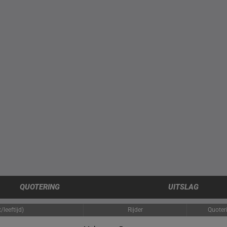
QUOTERING
UITSLAG
leeftijd)
Rijder
Quoter