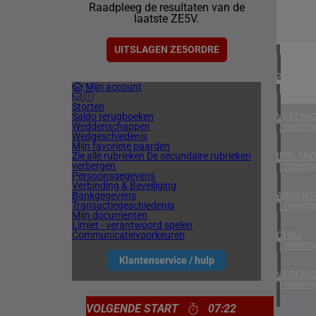
Raadpleeg de resultaten van de
3 meetin
laatste ZE5V.
DENEMA
1 meetin
UITSLAGEN ZE5ORDRE
ZUID-AF
Mijn account
1 meetin
Storten
Saldo terugboeken
VERENIG
Weddenschappen
1 meetin
Wedgeschiedenis
Mijn favoriete paarden
Zie alle rubrieken
De secundaire rubrieken
IERLAN
verbergen
1 meetin
Persoonsgegevens
Verbinding & Beveiliging
Bankgegevens
ARGENTI
Transactiegeschiedenis
1 meetin
Mijn documenten
Limiet - verantwoord spelen
Communicatievoorkeuren
CHILI
1 meetin
Klantenservice / hulp
VERENIG
4 meetin
VOLGENDE START
07:22