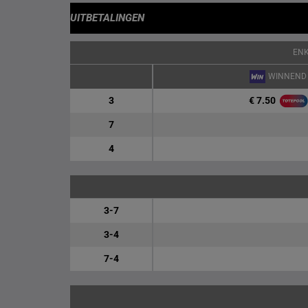
UITBETALINGEN
EN
WINNEND
€ 7.50
3
7
4
3-7
3-4
7-4