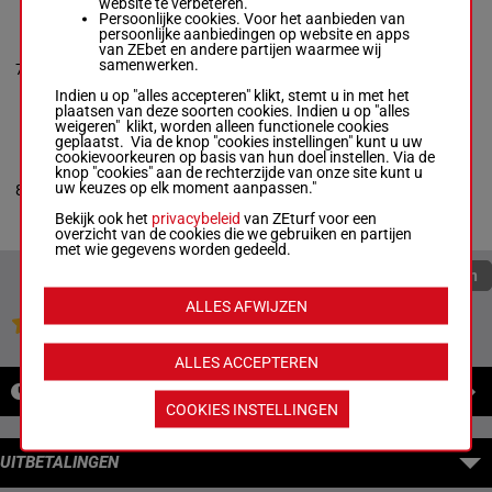
website te verbeteren.
Persoonlijke cookies. Voor het aanbieden van
persoonlijke aanbiedingen op website en apps
MAN RAY
van ZEbet en andere partijen waarmee wij
Aaron Merriman
-
Bill
0a 0a 0a
samenwerken.
7
Rhoades
R/4
1600m
(24) 1a 3a
Box: 7 -
R/4 - 1600m
Indien u op "alles accepteren" klikt, stemt u in met het
0a 0a 0a (24) 1a 3a
plaatsen van deze soorten cookies. Indien u op "alles
weigeren" klikt, worden alleen functionele cookies
geplaatst. Via de knop "cookies instellingen" kunt u uw
cookievoorkeuren op basis van hun doel instellen. Via de
OSSIE THE SECOND
knop "cookies" aan de rechterzijde van onze site kunt u
Ronnie Wrenn Jr.
-
1a 2a 3a 3a
uw keuzes op elk moment aanpassen."
8
Brandon Presto
R/6
1600m
2a
Box: 8 -
R/6 - 1600m
Bekijk ook het
privacybeleid
van ZEturf voor een
1a 2a 3a 3a 2a
overzicht van de cookies die we gebruiken en partijen
met wie gegevens worden gedeeld.
Quoteringen verversen
ALLES AFWIJZEN
Jouw favoriete paarden
ALLES ACCEPTEREN
NIEUWS
COOKIES INSTELLINGEN
UITBETALINGEN