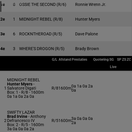
4 meeting(s)
1e
8
OSSIE THE SECOND
(R/6)
Ronnie Wrenn Jr.
2e
1
MIDNIGHT REBEL
(R/8)
Hunter Myers
3e
6
ROCKNTHEROAD
(R/5)
Dave Palone
4e
3
WHERE'S DROGON
(R/5)
Brady Brown
G/L
Afstand
Prestaties
Quotering
SG
SP
ZS
ZC
Live
MIDNIGHT REBEL
Hunter Myers
-
0a 1a 0a 2a
1
Salvatore Digati
R/8
1600m
0a
Box: 1 -
R/8 - 1600m
0a 1a 0a 2a 0a
SWIFTY LAZAR
Brad Irvine
-
Anthony
3a 0a 0a 0a
2
Defrancesco IV
R/5
1600m
2a
Box: 2 -
R/5 - 1600m
3a 0a 0a 0a 2a