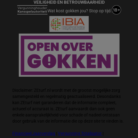
VEILIGHEID EN BETROUWBAARHEID
Wat kost gokken jou? Stop op tijd.
Disclaimer: ZEturf.nl wordt met de grootst mogelijke zorg
samengesteld en regelmatig geactualiseerd. Desondanks
kan ZEturf niet garanderen dat de informatie compleet,
actueel of accuraat is. ZEturf aanvaardt dan ook geen
enkele aansprakelijkheid voor schade of nadeel ontstaan
door gebruik van de informatie die op deze site te vinden is.
Financieel Jaarverslag
|
Vergunning Totalisator
|