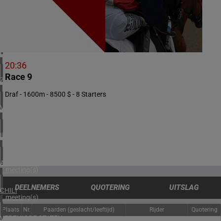
1 meeting(s)
ZWEDEN
3 meeting(s)
DENEMARKEN
1 meeting(s)
20:36
Race 9
ZUID-AFRIKA
1 meeting(s)
Draf - 1600m - 8500 $ - 8 Starters
VERENIGDE ARABISCHE EMIRATEN
1 meeting(s)
IERLAND
1 meeting(s)
ARGENTINIË
1 meeting(s)
DEELNEMERS
QUOTERING
UITSLAG
CHILI
1 meeting(s)
Plaats
Nr.
Paarden (geslacht/leeftijd)
Rijder
Quotering
VERENIGDE STATEN