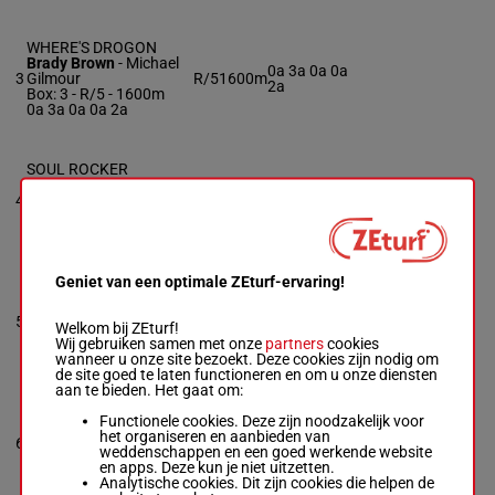
WHERE'S DROGON
Brady Brown
-
Michael
0a 3a 0a 0a
3
Gilmour
R/5
1600m
2a
Box: 3 -
R/5 - 1600m
0a 3a 0a 0a 2a
SOUL ROCKER
Jeremy Indof
-
Jason
4a 0a 4a 1a
4
Shaw
R/4
1600m
3a
Box: 4 -
R/4 - 1600m
4a 0a 4a 1a 3a
Geniet van een optimale ZEturf-ervaring!
U GOING
Brady Jenson
-
Kelly
0a 0a 0a 0a
5
Paver
R/6
1600m
Welkom bij ZEturf!
0a
Box: 5 -
R/6 - 1600m
Wij gebruiken samen met onze
partners
cookies
0a 0a 0a 0a 0a
wanneer u onze site bezoekt. Deze cookies zijn nodig om
de site goed te laten functioneren en om u onze diensten
aan te bieden. Het gaat om:
ROCKNTHEROAD
Functionele cookies. Deze zijn noodzakelijk voor
Dave Palone
-
Ron
het organiseren en aanbieden van
3a 0a 0a 2a
6
Burke
R/5
1600m
weddenschappen en een goed werkende website
3a
Box: 6 -
R/5 - 1600m
en apps. Deze kun je niet uitzetten.
3a 0a 0a 2a 3a
Analytische cookies. Dit zijn cookies die helpen de