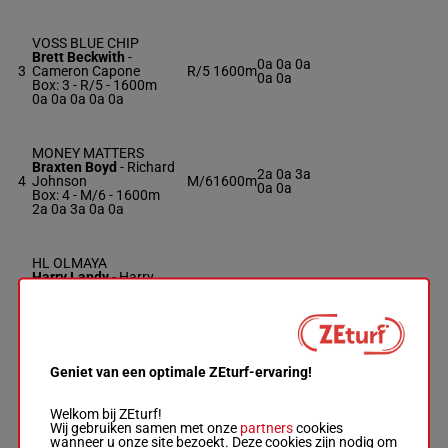
VOSS BLUE CHIP
Brett Beckwith
-
0a 0a 0a
3
Cameron Capone
R/5
1600m
0a 0a
Box: 3 -
R/5 - 1600m
0a 0a 0a 0a 0a
MONEY MATTERS
Braxten Boyd
-
Richard
2a 0a 3a
4
Johnson
M/6
1600m
0a 0a
Box: 4 -
M/6 - 1600m
2a 0a 3a 0a 0a
HL OLMAYA
Harry Landy
-
Harry
0a 4a 2a
5
Landy
M/4
1600m
0a 4a
Box: 5 -
M/4 - 1600m
0a 4a 2a 0a 4a
Geniet van een optimale ZEturf-ervaring!
MAKIN MAGIC TONITE
Bradley Chisholm
-
0a 0a 0a
6
Jenna Cornelison
M/7
1600m
0a 0a
Welkom bij ZEturf!
Box: 6 -
M/7 - 1600m
Wij gebruiken samen met onze
partners
cookies
0a 0a 0a 0a 0a
wanneer u onze site bezoekt. Deze cookies zijn nodig om