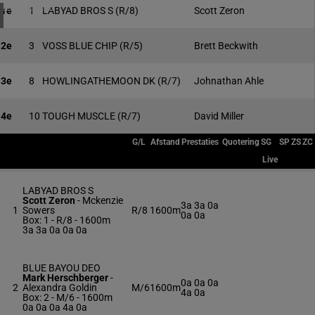
4 meeting(s)
1e
1
LABYAD BROS S
(R/8)
Scott Zeron
2e
3
VOSS BLUE CHIP
(R/5)
Brett Beckwith
3e
8
HOWLINGATHEMOON DK
(R/7)
Johnathan Ahle
4e
10
TOUGH MUSCLE
(R/7)
David Miller
G/L
Afstand
Prestaties
Quotering
SG
SP
ZS
ZC
Live
LABYAD BROS S
Scott Zeron
-
Mckenzie
3a 3a 0a
1
Sowers
R/8
1600m
0a 0a
Box: 1 -
R/8 - 1600m
3a 3a 0a 0a 0a
BLUE BAYOU DEO
Mark Herschberger
-
0a 0a 0a
2
Alexandra Goldin
M/6
1600m
4a 0a
Box: 2 -
M/6 - 1600m
0a 0a 0a 4a 0a