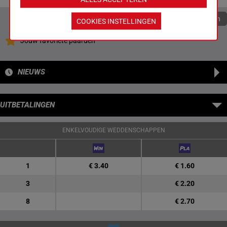
Quoteringen verversen
COOKIES INSTELLINGEN
Jouw favoriete paarden
NIEUWS
UITBETALINGEN
ENKELVOUDIGE WEDDENSCHAPPEN
1
€ 3.40
€ 1.60
3
€ 2.20
8
€ 2.70