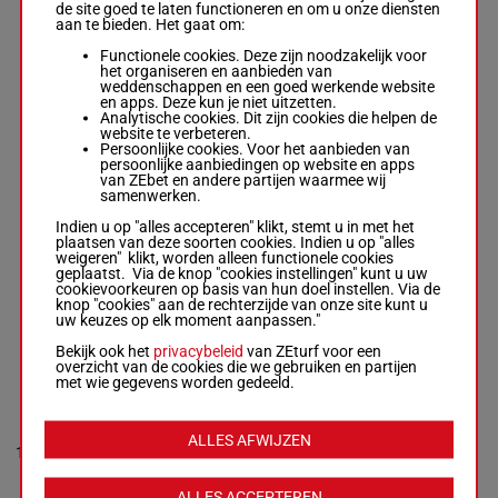
de site goed te laten functioneren en om u onze diensten
aan te bieden. Het gaat om:
CENTURY INVADER
Leon Bailey
Functionele cookies. Deze zijn noodzakelijk voor
-
Irvin
0a 4a 0a
7
Crews
het organiseren en aanbieden van
R/7
1600m
1a 0a
Box: 7 -
R/7 - 1600m
weddenschappen en een goed werkende website
0a 4a 0a 1a 0a
en apps. Deze kun je niet uitzetten.
Analytische cookies. Dit zijn cookies die helpen de
website te verbeteren.
Persoonlijke cookies. Voor het aanbieden van
HOWLINGATHEMOON
persoonlijke aanbiedingen op website en apps
DK
van ZEbet en andere partijen waarmee wij
Johnathan Ahle
-
Pat
0a 0a 0a
samenwerken.
8
R/7
1600m
Lachance
0a
Box: 8 -
R/7 - 1600m
Indien u op "alles accepteren" klikt, stemt u in met het
0a 0a 0a 0a
plaatsen van deze soorten cookies. Indien u op "alles
weigeren" klikt, worden alleen functionele cookies
geplaatst. Via de knop "cookies instellingen" kunt u uw
cookievoorkeuren op basis van hun doel instellen. Via de
TEA LAKE
knop "cookies" aan de rechterzijde van onze site kunt u
Vincent Ginsburg
-
uw keuzes op elk moment aanpassen."
0a 4a 0a
9
Christopher Choate
M/4
1600m
0a 3a
Box: 9 -
M/4 - 1600m
Bekijk ook het
privacybeleid
van ZEturf voor een
0a 4a 0a 0a 3a
overzicht van de cookies die we gebruiken en partijen
met wie gegevens worden gedeeld.
TOUGH MUSCLE
David Miller
-
Jared
ALLES AFWIJZEN
4a 0a 0a
10
Finn
R/7
1600m
0a 4a
Box: 10 -
R/7 - 1600m
4a 0a 0a 0a 4a
ALLES ACCEPTEREN