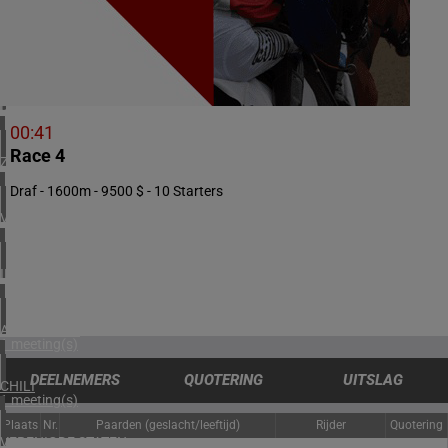
1 meeting(s)
ZWEDEN
3 meeting(s)
DENEMARKEN
1 meeting(s)
00:41
Race 4
ZUID-AFRIKA
1 meeting(s)
Draf - 1600m - 9500 $ - 10 Starters
VERENIGDE ARABISCHE EMIRATEN
1 meeting(s)
IERLAND
1 meeting(s)
ARGENTINIË
1 meeting(s)
DEELNEMERS
QUOTERING
UITSLAG
CHILI
1 meeting(s)
Plaats
Nr.
Paarden (geslacht/leeftijd)
Rijder
Quotering
VERENIGDE STATEN