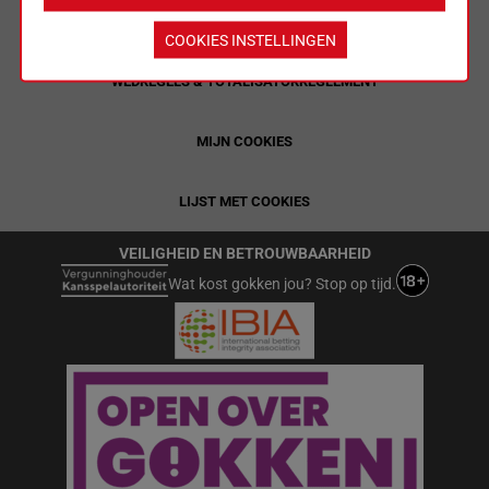
ALGEMENE VOORWAARDEN
COOKIES INSTELLINGEN
WEDREGELS & TOTALISATORREGLEMENT
MIJN COOKIES
LIJST MET COOKIES
VEILIGHEID EN BETROUWBAARHEID
Wat kost gokken jou? Stop op tijd.