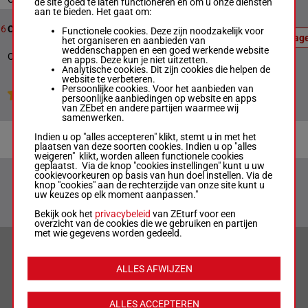
de site goed te laten functioneren en om u onze diensten
aan te bieden. Het gaat om:
Officiële
uitslag:
12
2013m
21:46
6
Classified Stakes
Functionele cookies. Deze zijn noodzakelijk voor
3 - 8 - 5
Uitslag
het organiseren en aanbieden van
- 4
weddenschappen en een goed werkende website
Officiële uitslag : 3 - 8 - 5 - 4
en apps. Deze kun je niet uitzetten.
Analytische cookies. Dit zijn cookies die helpen de
website te verbeteren.
Persoonlijke cookies. Voor het aanbieden van
Jouw favoriete paarden
persoonlijke aanbiedingen op website en apps
van ZEbet en andere partijen waarmee wij
samenwerken.
Indien u op "alles accepteren" klikt, stemt u in met het
plaatsen van deze soorten cookies. Indien u op "alles
weigeren" klikt, worden alleen functionele cookies
geplaatst. Via de knop "cookies instellingen" kunt u uw
cookievoorkeuren op basis van hun doel instellen. Via de
knop "cookies" aan de rechterzijde van onze site kunt u
uw keuzes op elk moment aanpassen."
Bekijk ook het
privacybeleid
van ZEturf voor een
overzicht van de cookies die we gebruiken en partijen
met wie gegevens worden gedeeld.
VERANTWOORD WEDDEN & PRIVACYVERKLARING
ALLES AFWIJZEN
LIMIETEN & SESSIEDETAILS
ALLES ACCEPTEREN