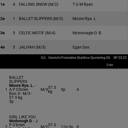
1e
4
FALLING SNOW
(M/2)
T G M Ryan
2e
1
BALLET SLIPPERS
(M/3)
Moore Rya. L.
3e
3
CELTIC MOTIF
(M/4)
Mcmonagle D. B.
4e
5
JALIYAH
(M/3)
Egan Dav.
G/L
Gewicht
Prestaties
Startbox
Quotering
SG
SP
ZS
ZC
Live
BALLET
SLIPPERS
Moore Rya. L.
-
57.5
1
A P O'brien
M/3
3p
4
kg
Box: 4 -
M/3 -
57.5 kg
3p
GIRL LIKE YOU
Mcdonogh D.
-
J
P O'brien
57.5
2
M/2
12p 3p
8