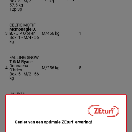
Box: 8 -
M/2 -
kg
57.5 kg
12p 3p
CELTIC MOTIF
Mcmonagle D.
3
B.
-
J P O'brien
M/4
56 kg
1
Box: 1 -
M/4 -
56
kg
FALLING SNOW
T G M Ryan
-
Donnacha
4
M/2
56 kg
5
O'brien
Box: 5 -
M/2 -
56
kg
JALIYAH
Egan Dav.
-
A
5
Murray
M/3
56 kg
10
Box: 10 -
M/3 -
56 kg
Geniet van een optimale ZEturf-ervaring!
JOYFUL
PRINCESS