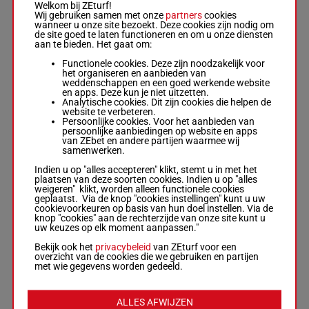
Welkom bij ZEturf!
Marcus Foley
-
Wij gebruiken samen met onze
partners
cookies
6
Mrs J
M/3
56 kg
9
wanneer u onze site bezoekt. Deze cookies zijn nodig om
Harrington
de site goed te laten functioneren en om u onze diensten
Box: 9 -
M/3 -
56
aan te bieden. Het gaat om:
kg
Functionele cookies. Deze zijn noodzakelijk voor
het organiseren en aanbieden van
JUST BEFORE
weddenschappen en een goed werkende website
Ryan J.
-
W P
en apps. Deze kun je niet uitzetten.
53.5
7
Browne
Analytische cookies. Dit zijn cookies die helpen de
M/3
6
kg
Box: 6 -
M/3 -
website te verbeteren.
53.5 kg
Persoonlijke cookies. Voor het aanbieden van
persoonlijke aanbiedingen op website en apps
van ZEbet en andere partijen waarmee wij
samenwerken.
NEW WAVE
Cleary R. P.
-
J S
Indien u op "alles accepteren" klikt, stemt u in met het
8
Bolger
M/2
56 kg
2
plaatsen van deze soorten cookies. Indien u op "alles
Box: 2 -
M/2 -
56
weigeren" klikt, worden alleen functionele cookies
kg
geplaatst. Via de knop "cookies instellingen" kunt u uw
cookievoorkeuren op basis van hun doel instellen. Via de
knop "cookies" aan de rechterzijde van onze site kunt u
uw keuzes op elk moment aanpassen."
RAISING THE
FLAG
Bekijk ook het
privacybeleid
van ZEturf voor een
Sheehy D.
-
M C
overzicht van de cookies die we gebruiken en partijen
9
M/3
56 kg
7
Grassick
met wie gegevens worden gedeeld.
Box: 7 -
M/3 -
56
kg
ALLES AFWIJZEN