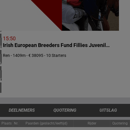
2 meeting(s)
ZUID-AFRIKA
1 meeting(s)
VERENIGD KONINKRIJK
6 meeting(s)
15:50
Irish European Breeders Fund Fillies Juvenile Race
IERLAND
2 meeting(s)
Ren - 1409m - € 38095 - 10 Starters
VERENIGDE STATEN
4 meeting(s)
CANADA
1 meeting(s)
DEELNEMERS
QUOTERING
UITSLAG
Plaats
Nr.
Paarden (geslacht/leeftijd)
Rijder
Quotering