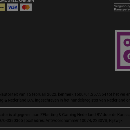
KMOGELIJKHEDEN
autoriteit van 15 februari 2022, kenmerk 1600/01.257.364 tot het verlene
ng & Nederland B.V. ingeschreven in het handelsregister van Nederland
isator is afgegeven aan ZEbetting & Gaming Nederland BV door de Kanssp
070-3380365 | postadres: Antwoordnummer 10074, 2280VB, Rijswijk.