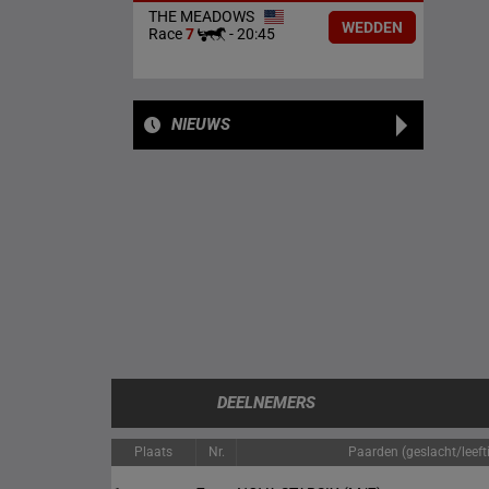
THE MEADOWS
WEDDEN
Race
7
-
20:45
NIEUWS
DEELNEMERS
Plaats
Nr.
Paarden (geslacht/leefti