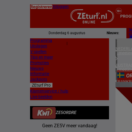
Inloggen
Registreren
PROG
Donderdag 6 augustus
Nieuws:
Programma
Z
|
Uitslagen
L
NEDERL
V-spellen
1 meetin
Tips en meer
Promoties
AUSTRAL
Nieuws
4 meetin
Informatie
O
Jackpots
FRANKR
ZEturf Pro
5 meetin
6
Klantenservice / hulp
Live beelden
DUITSL
10/08/
1 meetin
ZE5ORDRE
ZWEDEN
2 meetin
Geen ZE5V meer vandaag!
ZUID-AF