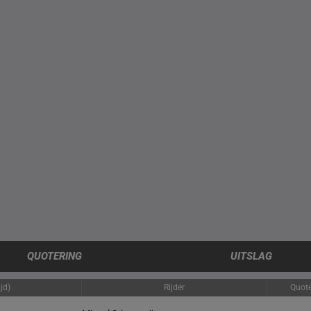
QUOTERING
UITSLAG
jd)
Rijder
Quote