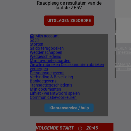
Raadpleeg de resultaten van de
1 meetin
laatste ZE5V.
VERENIG
6 meetin
UITSLAGEN ZE5ORDRE
IERLAN
Mijn account
2 meetin
Storten
Saldo terugboeken
VERENIG
Weddenschappen
4 meetin
Wedgeschiedenis
Mijn favoriete paarden
Zie alle rubrieken
De secundaire rubrieken
CANADA
verbergen
1 meetin
Persoonsgegevens
Verbinding & Beveiliging
Bankgegevens
Transactiegeschiedenis
Mijn documenten
Limiet - verantwoord spelen
Communicatievoorkeuren
Klantenservice / hulp
VOLGENDE START
20:45