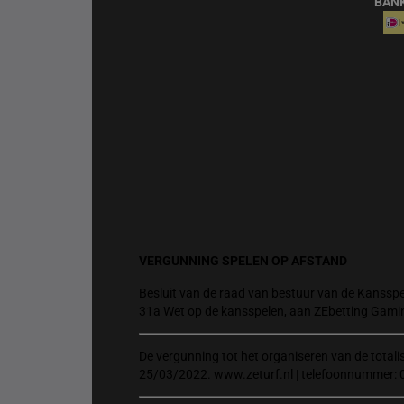
BAN
VERGUNNING SPELEN OP AFSTAND
Besluit van de raad van bestuur van de Kansspel
31a Wet op de kansspelen, aan ZEbetting Gami
De vergunning tot het organiseren van de total
25/03/2022. www.zeturf.nl | telefoonnummer: 