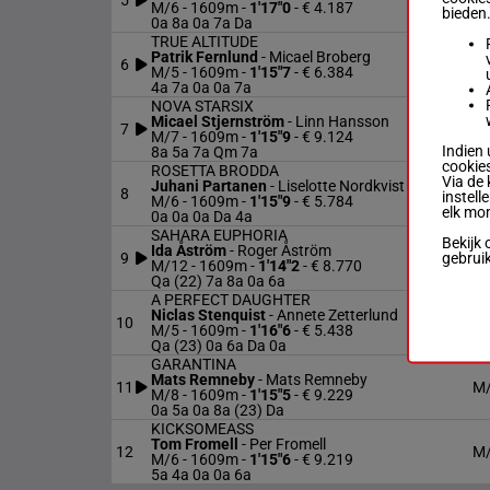
5
M
M/6 - 1609m
-
1'17"0
- € 4.187
bieden
0a 8a 0a 7a Da
TRUE ALTITUDE
Patrik Fernlund
-
Micael Broberg
6
M
M/5 - 1609m
-
1'15"7
- € 6.384
4a 7a 0a 0a 7a
NOVA STARSIX
Micael Stjernström
-
Linn Hansson
7
M
M/7 - 1609m
-
1'15"9
- € 9.124
Indien 
8a 5a 7a Qm 7a
cookies
ROSETTA BRODDA
Via de 
Juhani Partanen
-
Liselotte Nordkvist
8
M
instell
M/6 - 1609m
-
1'15"9
- € 5.784
elk mo
0a 0a 0a Da 4a
SAHARA EUPHORIA
Bekijk 
Ida Åström
-
Roger Åström
gebrui
9
M
M/12 - 1609m
-
1'14"2
- € 8.770
Qa (22) 7a 8a 0a 6a
A PERFECT DAUGHTER
Niclas Stenquist
-
Annete Zetterlund
10
M
M/5 - 1609m
-
1'16"6
- € 5.438
Qa (23) 0a 6a Da 0a
GARANTINA
Mats Remneby
-
Mats Remneby
11
M
M/8 - 1609m
-
1'15"5
- € 9.229
0a 5a 0a 8a (23) Da
KICKSOMEASS
Tom Fromell
-
Per Fromell
12
M
M/6 - 1609m
-
1'15"6
- € 9.219
5a 4a 0a 0a 6a