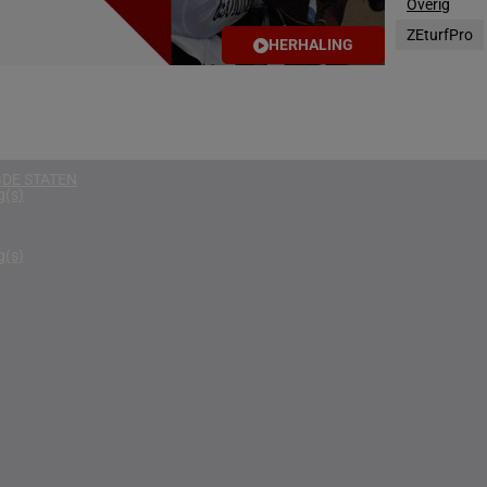
Overig
g(s)
ZEturfPro
HERHALING
D KONINKRIJK
g(s)
D
g(s)
DE STATEN
g(s)
g(s)