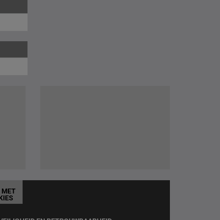
T MET
KIES