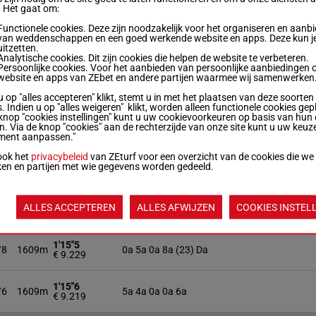
/6
1609m
0a 8a 0a 7a Da
€ 4.187
. Het gaat om:
Functionele cookies. Deze zijn noodzakelijk voor het organiseren en aanb
1'15"7
van weddenschappen en een goed werkende website en apps. Deze kun je
/5
1609m
4a 7a 0a 0a 7a
€ 6.384
uitzetten.
Analytische cookies. Dit zijn cookies die helpen de website te verbeteren.
Persoonlijke cookies. Voor het aanbieden van persoonlijke aanbiedingen 
website en apps van ZEbet en andere partijen waarmee wij samenwerken
1'15"9
/7
1609m
8a 5a 7a Qm 7a
€ 9.124
u op "alles accepteren" klikt, stemt u in met het plaatsen van deze soorten
. Indien u op "alles weigeren" klikt, worden alleen functionele cookies gep
knop "cookies instellingen" kunt u uw cookievoorkeuren op basis van hun 
1'15"9
/6
1609m
0a 0a 0a Da 4a
en. Via de knop "cookies" aan de rechterzijde van onze site kunt u uw keuz
€ 5.784
ment aanpassen."
ook het
privacybeleid
van ZEturf voor een overzicht van de cookies die we
1'14"2
ken en partijen met wie gegevens worden gedeeld.
/12
1609m
Qa (22) 7a 8a 0a 6a
€ 8.770
1'16"6
ALLES ACCEPTEREN
ALLES AFWIJZEN
COOKIES INSTEL
/5
1609m
Qa (23) 0a 6a Da 0a
€ 5.438
1'15"5
/8
1609m
0a 5a 0a 8a (23) Da
€ 9.229
1'15"6
/6
1609m
5a 4a 0a 0a 6a
€ 9.219