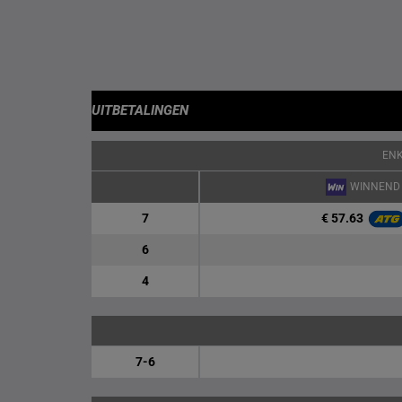
UITBETALINGEN
EN
WINNEND
€ 57.63
7
6
4
7-6