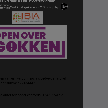
VEILIGHEID EN BETROUWBAARHEID
Wat kost gokken jou? Stop op tijd.
n van een vergunning, als bedoeld in artikel
 onder nummer 27144447.
elautoriteit onder kenmerk 01.261.159 d.d.