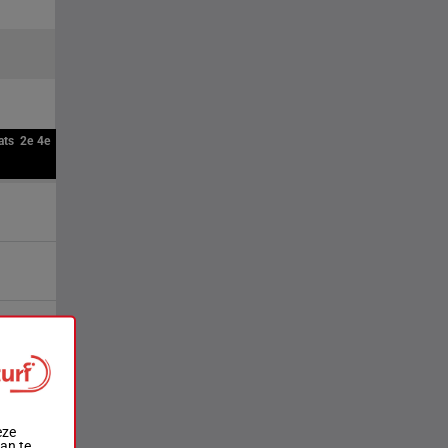
ats
2e
4e
eze
aan te