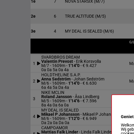
1e
7
NOVA STARSIX
(M/7)
2e
6
TRUE ALTITUDE
(M/5)
3e
4
MY DEAL IS SEALED
(M/6)
G/
SVARDBROS DREAM
Valentin Prevost
-
Erik Korsvolla
1
M
M/7 - 1609m
-
1'14"0
- € 9.427
0a 0a 5a 0a 4a
HOLDTHELINE S.A.P.
Anna Sedström
-
Johan Sedström
2
M
M/6 - 1609m
-
1'14"0
- € 6.630
6a 4a 5a Da 4a
NIKE MCLIN
Roland Jansson
-
Åsa Lindberg
3
M
M/5 - 1609m
-
1'14"6
- € 7.596
8a 4a 0a 6a 0a
MY DEAL IS SEALED
Mikael P Johansson
-
Mikael P Johansson
4
M
Geniet
M/6 - 1609m
-
1'12"0
- € 6.949
Da 2a 0a Da 0a
Welkom 
CAMPOAMOR
Wij ge
Mattias Falk Linder
-
Linda Falk Linder
cookies