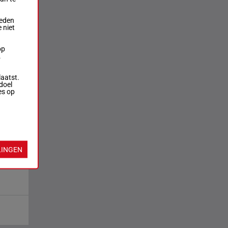
ieden
 niet
op
.
laatst.
doel
es op
LINGEN