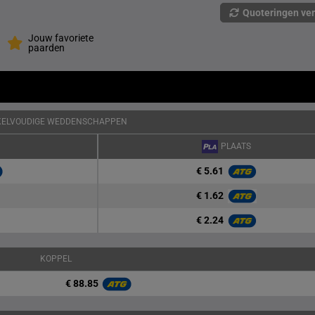
Quoteringen ve
Jouw favoriete
paarden
KELVOUDIGE WEDDENSCHAPPEN
PLAATS
€ 5.61
€ 1.62
€ 2.24
KOPPEL
€ 88.85