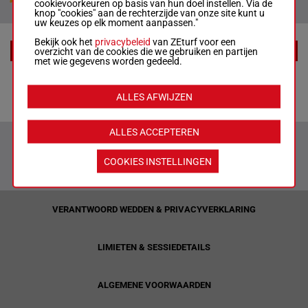
cookievoorkeuren op basis van hun doel instellen. Via de
knop "cookies" aan de rechterzijde van onze site kunt u
uw keuzes op elk moment aanpassen."
Bekijk ook het
privacybeleid
van ZEturf voor een
overzicht van de cookies die we gebruiken en partijen
EXTRA
met wie gegevens worden gedeeld.
Tips
ALLES AFWIJZEN
ALLES ACCEPTEREN
COOKIES INSTELLINGEN
VERANTWOORD WEDDEN & PRIVACYVERKLARING
LIMIETEN & SESSIEDETAILS
ALGEMENE VOORWAARDEN