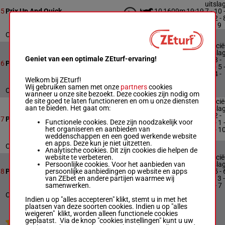
uitslag
10
1609m
19:19
7 - 10 
5
Prix Up And Quick
5 - 2 - 
- 3 - 9
Officiële uitslag : 7 - 10 - 5 - 2 - 8 - 3 - 9
Officië
uitslag
Geniet van een optimale ZEturf-ervaring!
6 - 8 -
16
2150m
19:53
6
Prix Aubrion du Gers
11 - 5 
3 - 4 -
Welkom bij ZEturf!
14
Wij gebruiken samen met onze
partners
cookies
Officiële uitslag : 6 - 8 - 11 - 5 - 3 - 4 - 14
wanneer u onze site bezoekt. Deze cookies zijn nodig om
de site goed te laten functioneren en om u onze diensten
Officië
aan te bieden. Het gaat om:
uitslag
4 - 2 -
14
2875m
20:23
7
Prix Capital Mail
Functionele cookies. Deze zijn noodzakelijk voor
13 - 1 
het organiseren en aanbieden van
12 - 10
weddenschappen en een goed werkende website
7
en apps. Deze kun je niet uitzetten.
Officiële uitslag : 4 - 2 - 13 - 1 - 12 - 10 - 7
Analytische cookies. Dit zijn cookies die helpen de
website te verbeteren.
Officië
Persoonlijke cookies. Voor het aanbieden van
uitslag
persoonlijke aanbiedingen op website en apps
13
2150m
20:56
1 - 5 - 
8
Prix Quinoa du Gers
van ZEbet en andere partijen waarmee wij
- 2 - 3 -
samenwerken.
10 - 7
Officiële uitslag : 1 - 5 - 6 - 2 - 3 - 10 - 7
Indien u op "alles accepteren" klikt, stemt u in met het
plaatsen van deze soorten cookies. Indien u op "alles
weigeren" klikt, worden alleen functionele cookies
geplaatst. Via de knop "cookies instellingen" kunt u uw
Jouw favoriete paarden