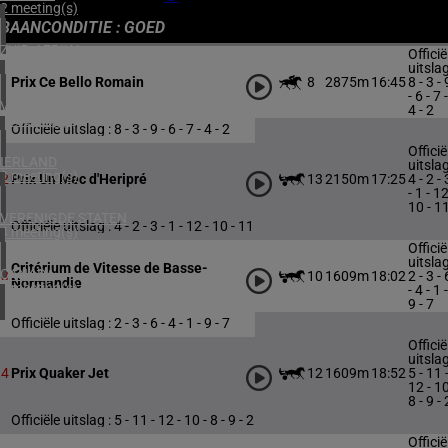
2 meeting(s)
BAANCONDITIE : GOED
ZUID-AFRIKA
Officië
1 meeting(s)
uitslag
8
2875m
16:45
8 - 3 - 
1
Prix Ce Bello Romain
- 6 - 7 -
VERENIGD KONINKRIJK
4 - 2
6 meeting(s)
Officiële uitslag : 8 - 3 - 9 - 6 - 7 - 4 - 2
Officië
IERLAND
uitslag
2 meeting(s)
13
2150m
17:25
4 - 2 - 
2
Prix Un Mec d'Heripré
- 1 - 12
10 - 1
VERENIGDE STATEN
Officiële uitslag : 4 - 2 - 3 - 1 - 12 - 10 - 11
4 meeting(s)
Officië
uitslag
Critérium de Vitesse de Basse-
CANADA
10
1609m
18:02
2 - 3 - 
3
Normandie
1 meeting(s)
- 4 - 1 -
9 - 7
Officiële uitslag : 2 - 3 - 6 - 4 - 1 - 9 - 7
Officië
uitslag
12
1609m
18:52
5 - 11 
4
Prix Quaker Jet
12 - 10
8 - 9 - 
Officiële uitslag : 5 - 11 - 12 - 10 - 8 - 9 - 2
Officië