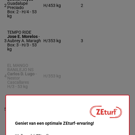
Guadalupe
2
H/4
53 kg
2
Preciado
Box: 2 -
H/4 -
53
kg
TEMPO RIDE
Jose E. Morelos
-
3
Aubrey A. Maragh
H/3
53 kg
3
Box: 3 -
H/3 -
53
kg
EL MANGO
BANILEJO NS
Carlos D. Lugo
-
4
H/3
53 kg
Nestor
Cascallares
H/3 -
53 kg
SILVER PUNCH
Melvis Gonzalez
-
5
R/4
50 kg
5
Ben Ramos
Box: 5 -
R/4 -
50 kg
Geniet van een optimale ZEturf-ervaring!
OLEG