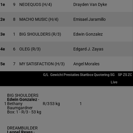
1e
9
NEOEQUOS
(H/4)
Drayden Van Dyke
2e
8
MACHO MUSIC
(H/4)
Emisael Jaramillo
3e
1
BIG SHOULDERS
(R/3)
Edwin Gonzalez
4e
6
OLEG
(R/3)
Edgard J. Zayas
5e
7
MY SATISFACTION
(H/3)
Angel Morales
G/L
Gewicht
Prestaties
Startbox
Quotering
SG
SP
ZS
ZC
Live
BIG SHOULDERS
Edwin Gonzalez
-
1
Bethany
R/3
53 kg
1
Baumgardner
Box: 1 -
R/3 -
53 kg
DREAMBUILDER
Leonel Reyes
-