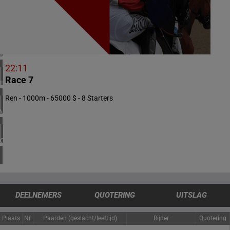
2 meeting(s)
ZUID-AFRIKA
1 meeting(s)
VERENIGD KONINKRIJK
6 meeting(s)
22:11
Race 7
IERLAND
2 meeting(s)
Ren - 1000m - 65000 $ - 8 Starters
VERENIGDE STATEN
4 meeting(s)
CANADA
1 meeting(s)
DEELNEMERS
QUOTERING
UITSLAG
Plaats
Nr.
Paarden (geslacht/leeftijd)
Rijder
Quotering