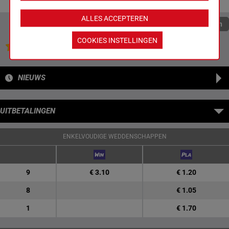
ALLES ACCEPTEREN
Quoteringen verversen
COOKIES INSTELLINGEN
Jouw favoriete paarden
NIEUWS
UITBETALINGEN
ENKELVOUDIGE WEDDENSCHAPPEN
9
€ 3.10
€ 1.20
8
€ 1.05
1
€ 1.70