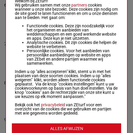
Welkom bij ZEturf!
Edgard J. Zayas
-
Wij gebruiken samen met onze
partners
cookies
6
Jorge Delgado
R/3
53 kg
6p
6
wanneer u onze site bezoekt. Deze cookies zijn nodig om
Box: 6 -
R/3 -
53 kg
de site goed te laten functioneren en om u onze diensten
6p
aan te bieden. Het gaat om:
Functionele cookies. Deze zijn noodzakelijk voor
MY
het organiseren en aanbieden van
SATISFACTION
weddenschappen en een goed werkende website
Angel Morales
-
en apps. Deze kun je niet uitzetten.
Guillermo Morales,
Analytische cookies. Dit zijn cookies die helpen de
7
H/3
53 kg
6p
7
Jr.
website te verbeteren.
Box: 7 -
H/3 -
53
Persoonlijke cookies. Voor het aanbieden van
kg
persoonlijke aanbiedingen op website en apps
6p
van ZEbet en andere partijen waarmee wij
samenwerken.
Indien u op "alles accepteren" klikt, stemt u in met het
MACHO MUSIC
plaatsen van deze soorten cookies. Indien u op "alles
Emisael Jaramillo
weigeren" klikt, worden alleen functionele cookies
8
-
R G Crichton
H/4
53 kg
8
geplaatst. Via de knop "cookies instellingen" kunt u uw
Box: 8 -
H/4 -
53
cookievoorkeuren op basis van hun doel instellen. Via de
kg
knop "cookies" aan de rechterzijde van onze site kunt u
uw keuzes op elk moment aanpassen."
Bekijk ook het
privacybeleid
van ZEturf voor een
NEOEQUOS
overzicht van de cookies die we gebruiken en partijen
Drayden Van Dyke
met wie gegevens worden gedeeld.
-
Saffie A. Joseph,
9
Jr.
H/4
53 kg
10p
9
Box: 9 -
H/4 -
53
kg
ALLES AFWIJZEN
10p