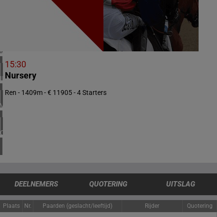
2 meeting(s)
ZUID-AFRIKA
1 meeting(s)
VERENIGD KONINKRIJK
6 meeting(s)
15:30
Nursery
IERLAND
2 meeting(s)
Ren - 1409m - € 11905 - 4 Starters
VERENIGDE STATEN
4 meeting(s)
CANADA
1 meeting(s)
DEELNEMERS
QUOTERING
UITSLAG
Plaats
Nr.
Paarden (geslacht/leeftijd)
Rijder
Quotering