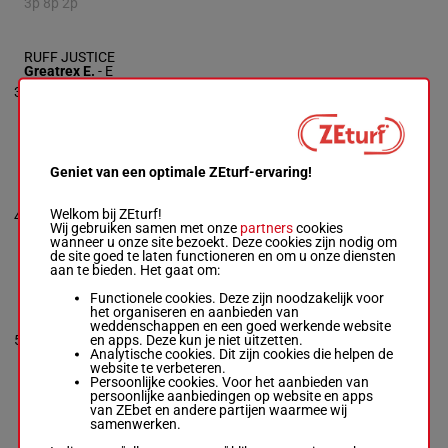
3p 8p 2p
RUFF JUSTICE
Greatrex E.
-
E
O'connell
1p 1p
3
M/4
60 kg
6
Box: 6 -
M/4 -
60
10p
kg
1p 1p 10p
Geniet van een optimale ZEturf-ervaring!
JET PACKER
Voikhansky Ale.
-
J R Boyle
57.5
14p 4p
Welkom bij ZEturf!
4
R/4
5
Box: 5 -
R/4 -
kg
2p 10p
Wij gebruiken samen met onze
partners
cookies
57.5 kg
wanneer u onze site bezoekt. Deze cookies zijn nodig om
14p 4p 2p 10p
de site goed te laten functioneren en om u onze diensten
aan te bieden. Het gaat om:
Functionele cookies. Deze zijn noodzakelijk voor
PAPPA LOUIS
het organiseren en aanbieden van
Murphy O.
-
weddenschappen en een goed werkende website
Dascombe T.
2p 10p
en apps. Deze kun je niet uitzetten.
5
R/3
58 kg
4
Box: 4 -
R/3 -
58
13p
Analytische cookies. Dit zijn cookies die helpen de
kg
website te verbeteren.
2p 10p 13p
Persoonlijke cookies. Voor het aanbieden van
persoonlijke aanbiedingen op website en apps
van ZEbet en andere partijen waarmee wij
samenwerken.
SAXONIA
De Sousa S.
-
C