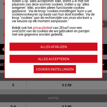
Indien u op "alles accepteren" klikt, stemt u in met het
Johnston
55.5
6
R/3
5p 4p 5p
3
plaatsen van deze soorten cookies. Indien u op "alles
Box: 3 -
R/3 -
kg
weigeren" klikt, worden alleen functionele cookies
55.5 kg
geplaatst. Via de knop "cookies instellingen" kunt u uw
5p 4p 5p
cookievoorkeuren op basis van hun doel instellen. Via de
knop "cookies" aan de rechterzijde van onze site kunt u
uw keuzes op elk moment aanpassen."
Quoteringen verversen
Bekijk ook het
privacybeleid
van ZEturf voor een
overzicht van de cookies die we gebruiken en partijen
met wie gegevens worden gedeeld.
Jouw favoriete paarden
ALLES AFWIJZEN
NIEUWS
ALLES ACCEPTEREN
UITBETALINGEN
COOKIES INSTELLINGEN
ENKELVOUDIGE WEDDENSCHAPPEN
5
€ 2.50
KOPPEL
5-4
€ 5.80