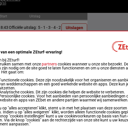
g(s)
Start
Uitslag
18:43
Officiële uitslag:
5 - 1 - 3 - 4 - 2
Uitslagen
19:11
Officiële uitslag:
4 - 1 - 2 - 5 - 3
Uitslagen
 van een optimale ZEturf-ervaring!
19:41
Officiële uitslag:
8 - 2 - 1 - 6 - 3
Uitslagen
bij ZEturf!
bruiken samen met onze
partners
cookies wanneer u onze site bezoekt. D
 zijn nodig om de site goed te laten functioneren en om u onze diensten 
20:11
Officiële uitslag:
5 - 4 - 2 - 3 - 6
Uitslagen
. Het gaat om:
Functionele cookies. Deze zijn noodzakelijk voor het organiseren en aanb
van weddenschappen en een goed werkende website en apps. Deze kun je
20:41
Officiële uitslag:
4 - 3 - 1 - 2 - 8
Uitslagen
uitzetten.
Analytische cookies. Dit zijn cookies die helpen de website te verbeteren.
Persoonlijke cookies. Voor het aanbieden van persoonlijke aanbiedingen 
21:11
Officiële uitslag:
4 - 5 - 2 - 1 - 7
Uitslagen
website en apps van ZEbet en andere partijen waarmee wij samenwerken
u op "alles accepteren" klikt, stemt u in met het plaatsen van deze soorten
. Indien u op "alles weigeren" klikt, worden alleen functionele cookies gep
21:42
Officiële uitslag:
7 - 5 - 3 - 6 - 1
Uitslagen
knop "cookies instellingen" kunt u uw cookievoorkeuren op basis van hun 
en. Via de knop "cookies" aan de rechterzijde van onze site kunt u uw keuz
ment aanpassen."
22:12
Officiële uitslag:
6 - 1 - 7 - 4 - 2
Uitslagen