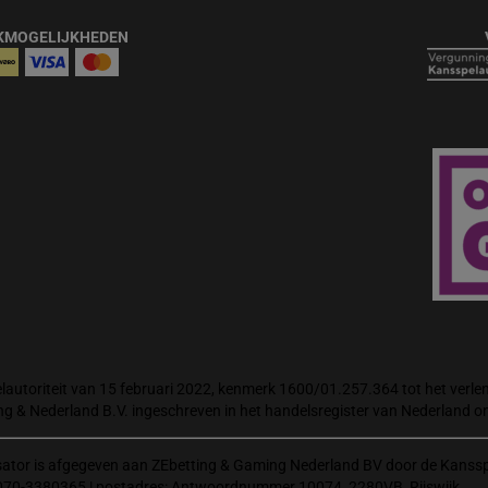
KMOGELIJKHEDEN
autoriteit van 15 februari 2022, kenmerk 1600/01.257.364 tot het verlene
ng & Nederland B.V. ingeschreven in het handelsregister van Nederland
isator is afgegeven aan ZEbetting & Gaming Nederland BV door de Kanssp
070-3380365 | postadres: Antwoordnummer 10074, 2280VB, Rijswijk.