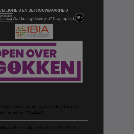
VEILIGHEID EN BETROUWBAARHEID
Wat kost gokken jou? Stop op tijd.
n van een vergunning, als bedoeld in artikel
 onder nummer 27144447.
elautoriteit onder kenmerk 01.261.159 d.d.