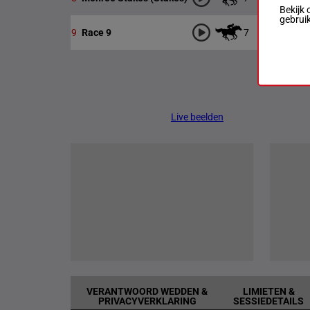
Bekijk 
gebrui
7
1100m
9
Race 9
Live beelden
VERANTWOORD WEDDEN &
LIMIETEN &
PRIVACYVERKLARING
SESSIEDETAILS