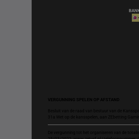
BAN
VERGUNNING SPELEN OP AFSTAND
Besluit van de raad van bestuur van de Kansspel
31a Wet op de kansspelen, aan ZEbetting Gami
De vergunning tot het organiseren van de total
25/03/2022. www.zeturf.nl | telefoonnummer: 