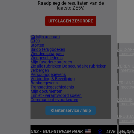
Raadpleeg de resultaten van de
1 meetin
laatste ZE5V.
NOORW
1 meetin
UITSLAGEN ZE5ORDRE
FINLAN
Mijn account
1 meetin
Storten
Saldo terugboeken
ZUID-AF
Weddenschappen
1 meetin
Wedgeschiedenis
Mijn favoriete paarden
Zie alle rubrieken
De secundaire rubrieken
VERENIG
verbergen
3 meetin
Persoonsgegevens
Verbinding & Beveiliging
Bankgegevens
IERLAN
Transactiegeschiedenis
1 meetin
Mijn documenten
Limiet - verantwoord spelen
Communicatievoorkeuren
SPANJE
1 meetin
Klantenservice / hulp
URUGUA
1 meetin
US3 - GULFSTREAM PARK
LIVE BEELDE
VERENIG