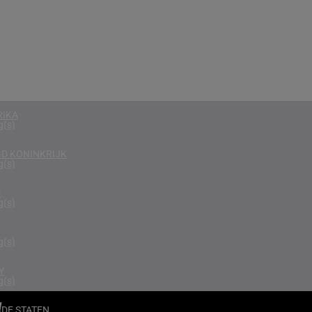
g(s)
EGEN
g(s)
D
g(s)
RIKA
g(s)
D KONINKRIJK
g(s)
D
g(s)
g(s)
Y
g(s)
N
DE STATEN