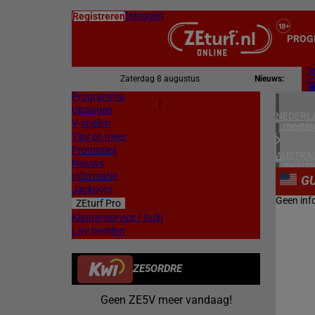
Inloggen
Registreren
PROG
Zaterdag 8 augustus
Nieuws:
Programma
Z
|
Uitslagen
L
NEDERL
V-spellen
1 meetin
Tips en meer
Promoties
AUSTRAL
Nieuws
1 meetin
Informatie
G
Jackpots
HONGKO
Geen inf
ZEturf Pro
1 meetin
Klantenservice / hulp
Live beelden
FRANKR
4 meetin
ZE5ORDRE
DUITSL
2 meetin
Geen ZE5V meer vandaag!
ZWEDEN