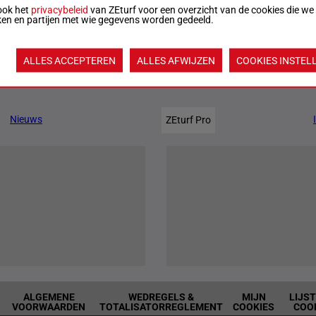
ook het
privacybeleid
van ZEturf voor een overzicht van de cookies die we
ken en partijen met wie gegevens worden gedeeld.
22:43
Officiële uitslag:
5 - 2 - 3 - 7 - 4
Uitslagen
ALLES ACCEPTEREN
ALLES AFWIJZEN
COOKIES INSTEL
Jouw favoriete paarden
Nieuws
ZEturf Pro
ALGEMENE
WEDREGELS &
MIJN
LIJS
VOORWAARDEN
TOTALISATORREGLEMENT
COOKIES
COO