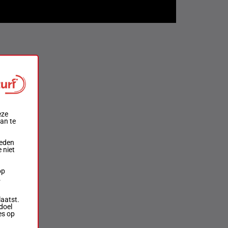
eze
aan te
ieden
 niet
op
.
laatst.
doel
es op