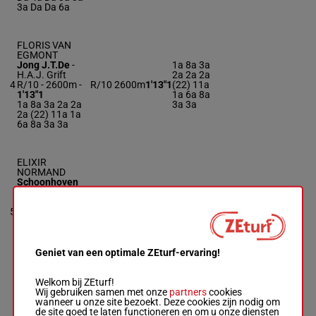
3a Da Da 6a
FLORIS VAN
EGMONT
Jong J.T.De
-
1a 8a 3a
H.A.J. Grift
2a 2a 2a
4
R/10 - 2600m
-
R/10
2600m
1'13"1
(22) 11a
1'13"1
1a 6a 8a
1a 8a 3a 2a 2a
3a 3a
2a (22) 11a 1a
6a 8a 3a 3a
ELIXIR
NORMAND
Schoonhoven
S.
-
2a 3a 2a
Schoonhoven
1a 3a 1a
5
S.
R/9
2600m
1'14"6
3a 6a (22)
R/9 - 2600m
-
5a 6a 3a
1'14"6
2a
2a 3a 2a 1a 3a
1a 3a 6a (22)
Geniet van een optimale ZEturf-ervaring!
5a 6a 3a 2a
Welkom bij ZEturf!
Wij gebruiken samen met onze
partners
cookies
FAVORI DE LA
wanneer u onze site bezoekt. Deze cookies zijn nodig om
BASLE
de site goed te laten functioneren en om u onze diensten