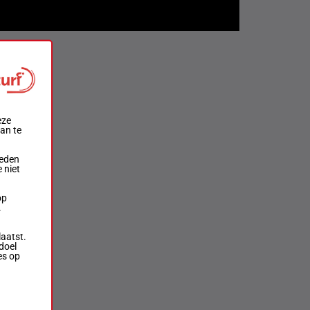
eze
aan te
ieden
 niet
op
.
laatst.
doel
es op