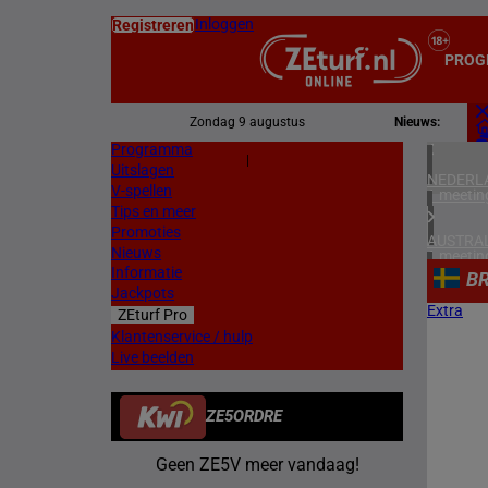
Inloggen
Registreren
PROG
Zondag 9 augustus
Nieuws:
Programma
Z
|
Uitslagen
L
NEDERL
V-spellen
1 meetin
Tips en meer
Promoties
AUSTRAL
Nieuws
1 meetin
Informatie
B
Jackpots
HONGKO
Extra
ZEturf Pro
1 meetin
Klantenservice / hulp
Live beelden
FRANKR
4 meetin
ZE5ORDRE
DUITSL
2 meetin
Geen ZE5V meer vandaag!
ZWEDEN