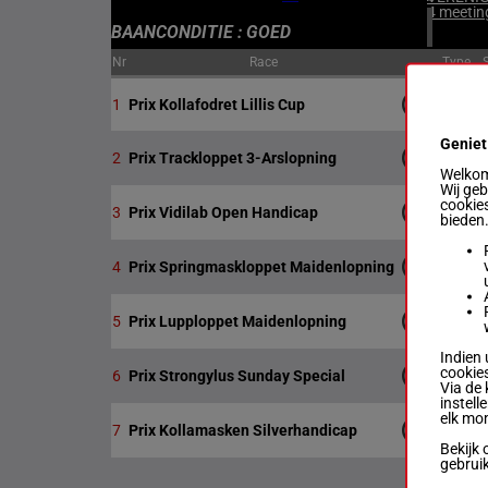
4 meetin
BAANCONDITIE : GOED
Nr
Race
Type
1
Prix Kollafodret Lillis Cup
Geniet
2
Prix Trackloppet 3-Arslopning
Welkom 
Wij ge
cookies
3
Prix Vidilab Open Handicap
bieden
4
Prix Springmaskloppet Maidenlopning
5
Prix Lupploppet Maidenlopning
Indien 
cookies
6
Prix Strongylus Sunday Special
Via de 
instell
elk mo
7
Prix Kollamasken Silverhandicap
Bekijk 
gebrui