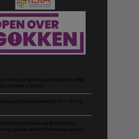
n van een vergunning, als bedoeld in artikel
 onder nummer 27144447.
elautoriteit onder kenmerk 01.261.159 d.d.
Eturf niet garanderen dat de informatie
n door gebruik van de informatie die op deze