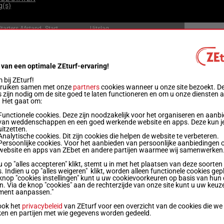
g(s)
Starters
Afstand
Start
Uitslag
4
1400m
11:52
Officiële uitslag:
4 - 1 - 5
Uitslagen
 van een optimale ZEturf-ervaring!
6
1400m
12:22
Officiële uitslag:
5 - 4 - 2
Uitslagen
bij ZEturf!
bruiken samen met onze
partners
cookies wanneer u onze site bezoekt. D
 zijn nodig om de site goed te laten functioneren en om u onze diensten 
6
1200m
12:45
Officiële uitslag:
1 - 7 - 6
Uitslagen
. Het gaat om:
Functionele cookies. Deze zijn noodzakelijk voor het organiseren en aanb
van weddenschappen en een goed werkende website en apps. Deze kun je
8
1200m
13:19
Officiële uitslag:
1 - 8 - 2
Uitslagen
uitzetten.
Analytische cookies. Dit zijn cookies die helpen de website te verbeteren.
Persoonlijke cookies. Voor het aanbieden van persoonlijke aanbiedingen 
6
2100m
13:46
Officiële uitslag:
5 - 1 - 3
Uitslagen
website en apps van ZEbet en andere partijen waarmee wij samenwerken
u op "alles accepteren" klikt, stemt u in met het plaatsen van deze soorten
. Indien u op "alles weigeren" klikt, worden alleen functionele cookies gep
11
2100m
14:13
Officiële uitslag:
2 - 4 - 11
Uitslagen
knop "cookies instellingen" kunt u uw cookievoorkeuren op basis van hun 
en. Via de knop "cookies" aan de rechterzijde van onze site kunt u uw keuz
ment aanpassen."
8
1600m
14:45
Officiële uitslag:
4 - 1 - 8
Uitslagen
ook het
privacybeleid
van ZEturf voor een overzicht van de cookies die we
ken en partijen met wie gegevens worden gedeeld.