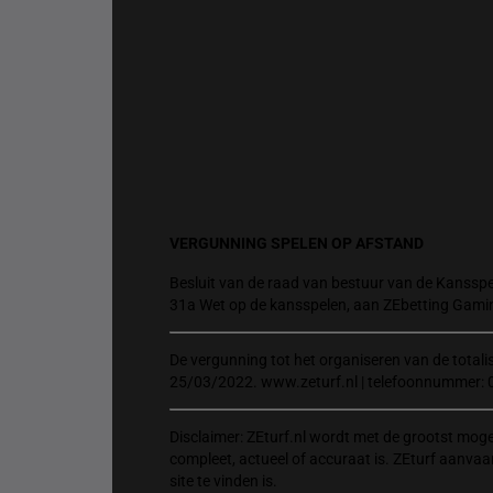
VERGUNNING SPELEN OP AFSTAND
Besluit van de raad van bestuur van de Kansspel
31a Wet op de kansspelen, aan ZEbetting Gami
De vergunning tot het organiseren van de total
25/03/2022. www.zeturf.nl | telefoonnummer: 
Disclaimer: ZEturf.nl wordt met de grootst mog
compleet, actueel of accuraat is. ZEturf aanvaa
site te vinden is.