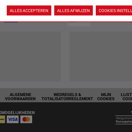
Jouw favoriete paarden
ALLES ACCEPTEREN
ALLES AFWIJZEN
COOKIES INSTEL
Nieuws
ZEturf Pro
ALGEMENE
WEDREGELS &
MIJN
LIJS
VOORWAARDEN
TOTALISATORREGLEMENT
COOKIES
COO
KMOGELIJKHEDEN