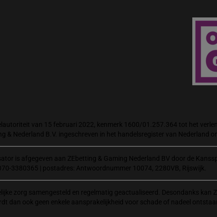
autoriteit van 15 februari 2022, kenmerk 1600/01.257.364 tot het verlene
ng & Nederland B.V. ingeschreven in het handelsregister van Nederland
isator is afgegeven aan ZEbetting & Gaming Nederland BV door de Kanssp
070-3380365 | postadres: Antwoordnummer 10074, 2280VB, Rijswijk.
elijke zorg samengesteld en regelmatig geactualiseerd. Desondanks kan Z
rdt dan ook geen enkele aansprakelijkheid voor schade of nadeel ontstaa