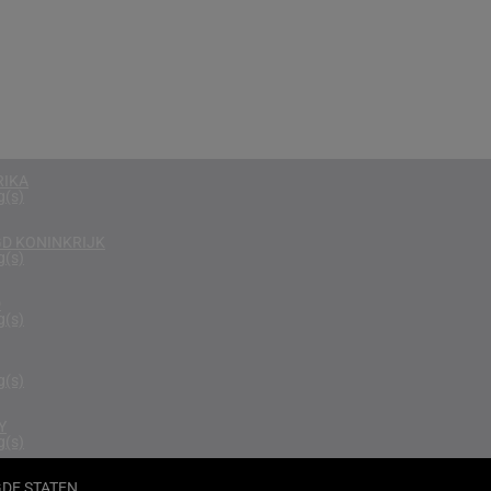
g(s)
EGEN
g(s)
D
g(s)
RIKA
g(s)
D KONINKRIJK
g(s)
D
g(s)
g(s)
Y
g(s)
DE STATEN