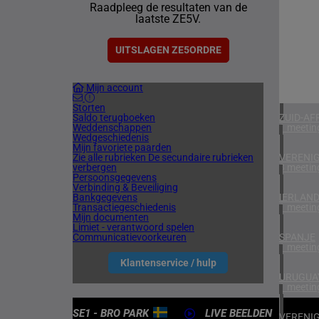
Raadpleeg de resultaten van de
1 meetin
laatste ZE5V.
NOORW
1 meetin
UITSLAGEN ZE5ORDRE
FINLAN
Mijn account
1 meetin
Storten
Saldo terugboeken
ZUID-AF
Weddenschappen
1 meetin
Wedgeschiedenis
Mijn favoriete paarden
Zie alle rubrieken
De secundaire rubrieken
VERENIG
verbergen
3 meetin
Persoonsgegevens
Verbinding & Beveiliging
Bankgegevens
IERLAN
Transactiegeschiedenis
1 meetin
Mijn documenten
Limiet - verantwoord spelen
Communicatievoorkeuren
SPANJE
1 meetin
Klantenservice / hulp
URUGUA
1 meetin
SE1 - BRO PARK
LIVE BEELDEN
VERENIG