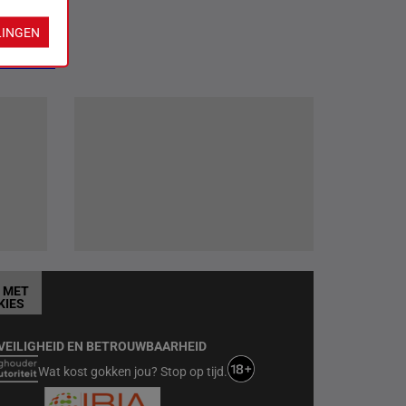
LINGEN
Informatie
T MET
KIES
VEILIGHEID EN BETROUWBAARHEID
Wat kost gokken jou? Stop op tijd.