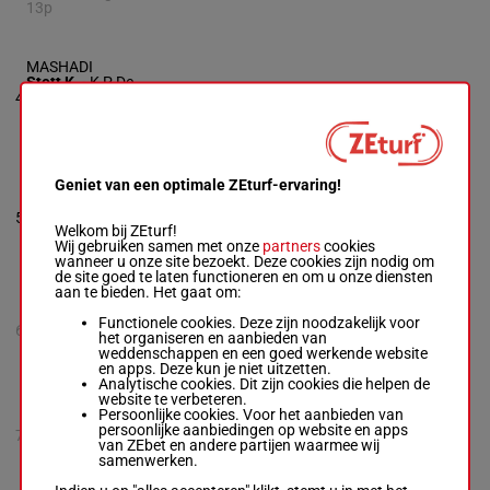
13p
MASHADI
Stott K.
-
K P De
59.5
4
Foy
R/3
7
kg
Box: 7 -
R/3 -
59.5
kg
Geniet van een optimale ZEturf-ervaring!
ON POINT
Buick Wil. T.
-
Miss
59.5
5
J A Camacho
R/3
3
kg
Welkom bij ZEturf!
Box: 3 -
R/3 -
59.5
Wij gebruiken samen met onze
partners
cookies
kg
wanneer u onze site bezoekt. Deze cookies zijn nodig om
de site goed te laten functioneren en om u onze diensten
aan te bieden. Het gaat om:
RISING FORCE NS
Functionele cookies. Deze zijn noodzakelijk voor
Moore Rya. L.
-
J
59.5
6
R/5
het organiseren en aanbieden van
Butler
kg
weddenschappen en een goed werkende website
R/5 -
59.5 kg
en apps. Deze kun je niet uitzetten.
Analytische cookies. Dit zijn cookies die helpen de
website te verbeteren.
SOUTH SHORE NS
Persoonlijke cookies. Voor het aanbieden van
Mitchell J.
-
R M H
59.5
persoonlijke aanbiedingen op website en apps
7
R/5
Cowell
kg
van ZEbet en andere partijen waarmee wij
R/5 -
59.5 kg
samenwerken.