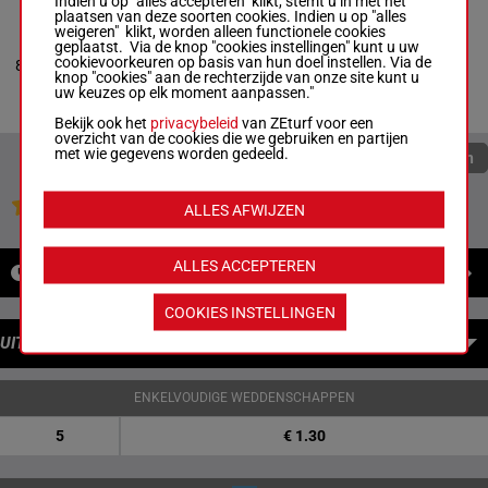
Indien u op "alles accepteren" klikt, stemt u in met het
plaatsen van deze soorten cookies. Indien u op "alles
WHITE
weigeren" klikt, worden alleen functionele cookies
CHRISTMAS
geplaatst. Via de knop "cookies instellingen" kunt u uw
Doyle Jam. J.
-
M
59.5
cookievoorkeuren op basis van hun doel instellen. Via de
8
H/2
5
L W Bell
kg
knop "cookies" aan de rechterzijde van onze site kunt u
Box: 5 -
H/2 -
59.5
uw keuzes op elk moment aanpassen."
kg
Bekijk ook het
privacybeleid
van ZEturf voor een
overzicht van de cookies die we gebruiken en partijen
met wie gegevens worden gedeeld.
Quoteringen verversen
Jouw favoriete paarden
ALLES AFWIJZEN
ALLES ACCEPTEREN
NIEUWS
COOKIES INSTELLINGEN
UITBETALINGEN
ENKELVOUDIGE WEDDENSCHAPPEN
5
€ 1.30