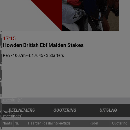
2 meeting(s)
ZWEDEN
1 meeting(s)
NOORWEGEN
1 meeting(s)
17:15
Howden British Ebf Maiden Stakes
FINLAND
1 meeting(s)
Ren - 1007m - € 17045 - 3 Starters
ZUID-AFRIKA
1 meeting(s)
VERENIGD KONINKRIJK
3 meeting(s)
IERLAND
1 meeting(s)
DEELNEMERS
QUOTERING
UITSLAG
SPANJE
1 meeting(s)
Plaats
Nr.
Paarden (geslacht/leeftijd)
Rijder
Quotering
URUGUAY