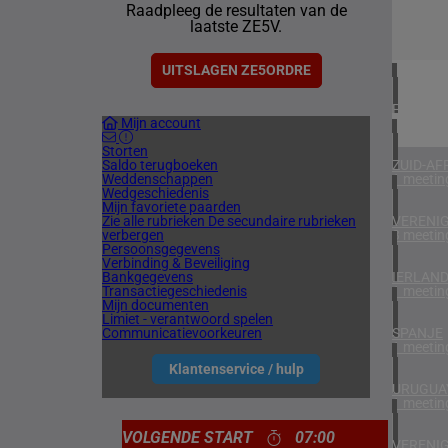
Raadpleeg de resultaten van de
1 meetin
laatste ZE5V.
NOORW
1 meetin
UITSLAGEN ZE5ORDRE
FINLAN
Mijn account
1 meetin
Storten
Saldo terugboeken
ZUID-AF
Weddenschappen
1 meetin
Wedgeschiedenis
Mijn favoriete paarden
Zie alle rubrieken
De secundaire rubrieken
VERENIG
verbergen
3 meetin
Persoonsgegevens
Verbinding & Beveiliging
Bankgegevens
IERLAN
Transactiegeschiedenis
1 meetin
Mijn documenten
Limiet - verantwoord spelen
Communicatievoorkeuren
SPANJE
1 meetin
Klantenservice / hulp
URUGUA
1 meetin
VOLGENDE START
07:00
VERENIG