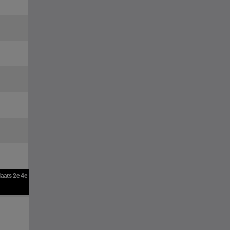
laats
2e
4e