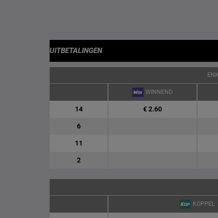
UITBETALINGEN
EN
WINNEND
14
€ 2.60
6
11
2
KOPPEL