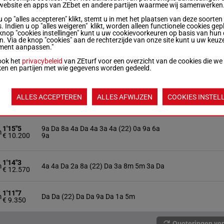
m
(22) Da 0a 4a 0a 2a 3a 4a 5a 3a 4a
website en apps van ZEbet en andere partijen waarmee wij samenwerken
€ 14.480
u op "alles accepteren" klikt, stemt u in met het plaatsen van deze soorten
. Indien u op "alles weigeren" klikt, worden alleen functionele cookies gep
1'11"8
m
7a (22) Da Da 4a 1a Da
knop "cookies instellingen" kunt u uw cookievoorkeuren op basis van hun 
€ 7.230
en. Via de knop "cookies" aan de rechterzijde van onze site kunt u uw keuz
ment aanpassen."
ook het
privacybeleid
van ZEturf voor een overzicht van de cookies die we
1'17"1
Da Dm 0a (22) 7m 8a Da 8m 6m 4m 4m
m
ken en partijen met wie gegevens worden gedeeld.
€ 13.000
4m 5m
1'14"8
ALLES ACCEPTEREN
ALLES AFWIJZEN
COOKIES INSTEL
m
1a 1a 2a 2a (22) 4a Da 2a 1a 2a Da 7a
€ 10.721
1'15"5
9a Da 8a 4a Da 4a 3a 4a (22) 0a 9a 6a
m
€ 10.200
9a
1'14"3
m
4a 4a Da 2a 8a (22) Da 3a 8m 5m 3a Da
€ 12.570
1'11"7
m
Da Da (22) Da Da 9a Da 1a 5m
€ 9.350
Quoteringen ve