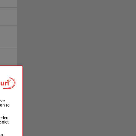
eze
aan te
ieden
 niet
op