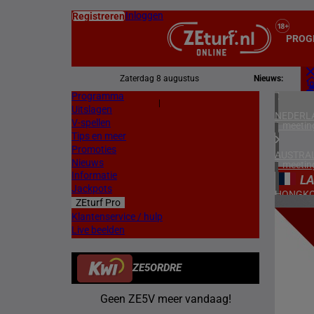
Inloggen
Registreren
PROG
Zaterdag 8 augustus
Nieuws:
Programma
Z
|
Uitslagen
L
NEDERL
V-spellen
1 meetin
Tips en meer
Promoties
AUSTRAL
Nieuws
1 meetin
Informatie
LA
Jackpots
HONGKO
ZEturf Pro
1 meetin
3
Klantenservice / hulp
Live beelden
FRANKR
07/05/
4 meetin
ZE5ORDRE
DUITSL
2 meetin
Geen ZE5V meer vandaag!
ZWEDEN