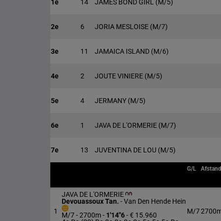
1e
14
JAMES BOND GIRL
(M/5)
2e
6
JORIA MESLOISE
(M/7)
3e
11
JAMAICA ISLAND
(M/6)
4e
2
JOUTE VINIERE
(M/5)
5e
4
JERMANY
(M/5)
6e
1
JAVA DE L'ORMERIE
(M/7)
7e
13
JUVENTINA DE LOU
(M/5)
G/L
Afstan
JAVA DE L'ORMERIE
Devouassoux Tan.
-
Van Den Hende Hein
1
M/7
2700
M/7 - 2700m
-
1'14"6
- € 15.960