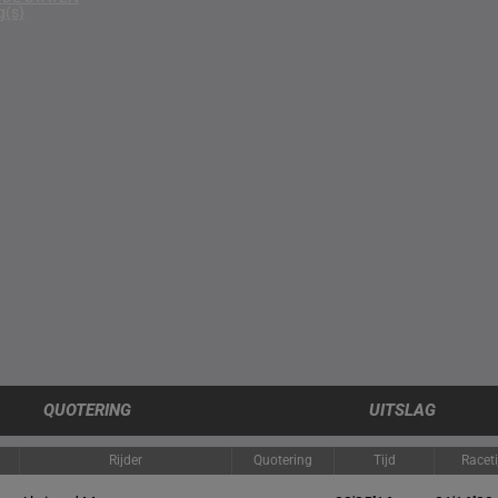
g(s)
QUOTERING
UITSLAG
Rijder
Quotering
Tijd
Racet