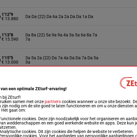
1'12"9
m
Da Da (22) Da 6a 2a 2a Da Da 1a Da
€ 13.880
1'13"8
0a 8a (22) 5a 9a 9a 4a 3a 5a 6a 8a 7a
m
€ 15.590
7a
1'15"5
3a 5a 2a (22) Da 7a 4a Da Da 7a Da 5a
m
€ 13.000
3a
1'15"1
m
9a (22) 0a 9a 8a 4a 4a 1a 3a
€ 14.050
 van een optimale ZEturf-ervaring!
bij ZEturf!
1'11"8
3a 5a Da (22) 4a 5a 6a Da 9a 2a 2a 3a
m
bruiken samen met onze
partners
cookies wanneer u onze site bezoekt. D
€ 14.190
9a
 zijn nodig om de site goed te laten functioneren en om u onze diensten 
. Het gaat om:
Functionele cookies. Deze zijn noodzakelijk voor het organiseren en aanb
1'15"9
m
Da 6a Da Da (22) 0a 2a Da 2a 2a 4a Da
van weddenschappen en een goed werkende website en apps. Deze kun je
€ 14.180
uitzetten.
Analytische cookies. Dit zijn cookies die helpen de website te verbeteren.
Persoonlijke cookies. Voor het aanbieden van persoonlijke aanbiedingen 
1'13"7