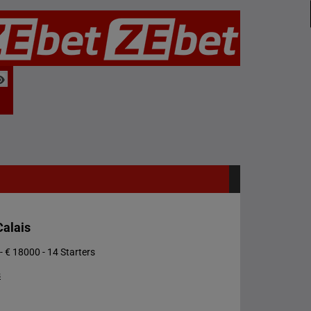
Calais
- € 18000 - 14 Starters
s