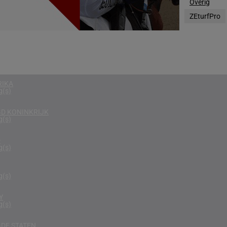
Overig
g(s)
ZEturfPro
EGEN
g(s)
D
g(s)
RIKA
g(s)
D KONINKRIJK
g(s)
D
g(s)
g(s)
Y
g(s)
DE STATEN