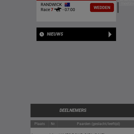
4 meetin
RANDWICK
WEDDEN
Race
7
-
07:00
NIEUWS
DEELNEMERS
Plaats
Nr.
Paarden (geslacht/leeftijd)