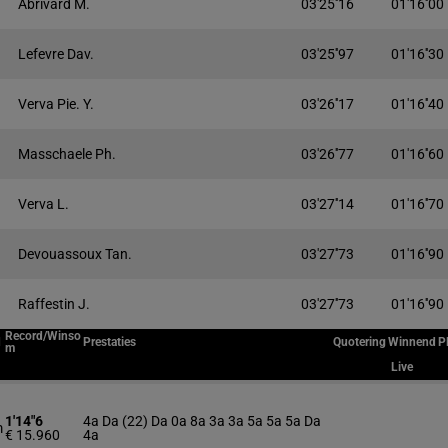
Abrivard M.
03'25''16
01'16''00
Lefevre Dav.
03'25''97
01'16''30
Verva Pie. Y.
03'26''17
01'16''40
Masschaele Ph.
03'26''77
01'16''60
Verva L.
03'27''14
01'16''70
Devouassoux Tan.
03'27''73
01'16''90
Raffestin J.
03'27''73
01'16''90
Record/Winso
d
Prestaties
Quotering
Winnend
P
m
Live
1'14"6
4a Da (22) Da 0a 8a 3a 3a 5a 5a 5a Da
m
€ 15.960
4a