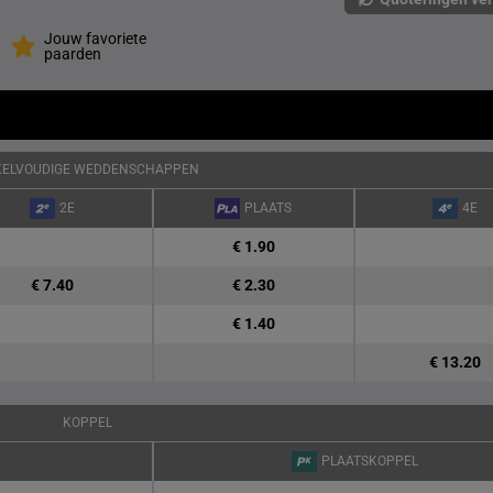
Jouw favoriete
paarden
KELVOUDIGE WEDDENSCHAPPEN
2E
PLAATS
4E
€ 1.90
€ 7.40
€ 2.30
€ 1.40
€ 13.20
KOPPEL
PLAATSKOPPEL