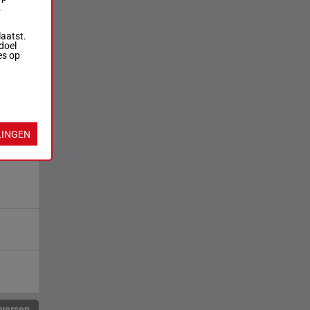
.
laatst.
doel
es op
LINGEN
rversen