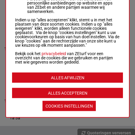
1'13"0
-
€ 9.210
2a 4a Da
persoonlijke aanbiedingen op website en apps
€ 9.210
van ZEbet en andere partijen waarmee wij
2a Da (22) 2a
samenwerken.
4a Da
Indien u op "alles accepteren" klikt, stemt u in met het
plaatsen van deze soorten cookies. Indien u op "alles
weigeren" klikt, worden alleen functionele cookies
KENNEDY
geplaatst. Via de knop "cookies instellingen" kunt u uw
FRANCE
cookievoorkeuren op basis van hun doel instellen. Via de
Verva Pie. Y.
-
knop "cookies" aan de rechterzijde van onze site kunt u
Locqueneux
uw keuzes op elk moment aanpassen."
D.
1'10"9
6a 5a 6a
10
R/6
2750m
R/6 - 2750m
-
€ 9.845
2a 4a 3a
Bekijk ook het
privacybeleid
van ZEturf voor een
1'10"9
-
overzicht van de cookies die we gebruiken en partijen
€ 9.845
met wie gegevens worden gedeeld.
6a 5a 6a 2a
4a 3a
ALLES AFWIJZEN
KLEMS DE
JAVIE
Masschaele
ALLES ACCEPTEREN
Ph.
-
Roger S.
1'11"2
11
R/6
2750m
1a 3a
€ 10.200
R/6 - 2750m
-
COOKIES INSTELLINGEN
1'11"2
-
€ 10.200
1a 3a
Quoteringen verversen