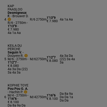
KAP
PAASLOO
Desmigneux
F.
-
Brouwer D.
1'13"9
4
R/6
2750m
4a 1a Aa
€ 7.980
R/6 - 2750m
-
1'13"9
-
€ 7.980
4a 1a Aa
KEILA DU
PERCHE
Seguin V.
-
Douyere R.
4a 3a Da
1'12"7
5
M/6 - 2750m
-
M/6
2750m
(22) 3a 4a
€ 8.080
1'12"7
-
3a
€ 8.080
4a 3a Da (22)
3a 4a 3a
KOPHIE TOYE
Pou Pou G. A.
-
Hachin P.
Da 8a 9a
M/4 - 2750m
-
1'16"6
6
M/4
2750m
Da Da 1a
1'16"6
-
€ 8.100
Da Da
€ 8.100
Da 8a 9a Da