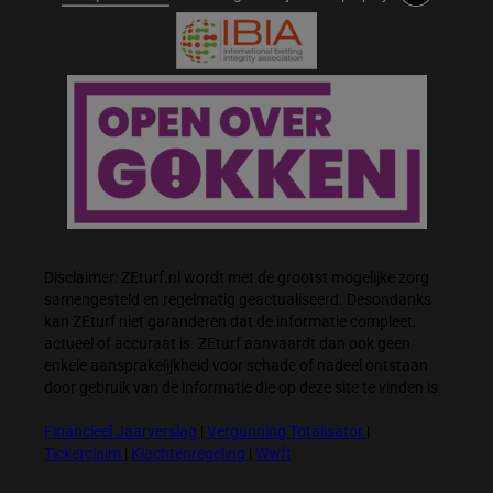
Disclaimer: ZEturf.nl wordt met de grootst mogelijke zorg
samengesteld en regelmatig geactualiseerd. Desondanks
kan ZEturf niet garanderen dat de informatie compleet,
actueel of accuraat is. ZEturf aanvaardt dan ook geen
enkele aansprakelijkheid voor schade of nadeel ontstaan
door gebruik van de informatie die op deze site te vinden is.
Financieel Jaarverslag
|
Vergunning Totalisator
|
Ticketclaim
|
Klachtenregeling
|
Wwft