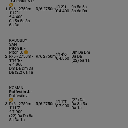
-
Grimault A.P.
1'12"1
0a 5a 5a
1
R/6 - 2750m
-
R/6
2750m
€ 4.400
3a 6a Da
1'12"1
-
€ 4.400
0a 5a 5a 3a
6a Da
KABOBBY
SANT
Piton B.
-
Piton B.
Dm Da Dm
1'14"6
2
R/6 - 2750m
-
R/6
2750m
Da Da
€ 4.860
1'14"6
-
(22) 6a 1a
€ 4.860
Dm Da Dm Da
Da (22) 6a 1a
KOMAN
Raffestin J.
-
Raffestin J.
(22) Da
1'11"7
3
R/6 - 2750m
-
R/6
2750m
Da 8a 5a
€ 7.900
1'11"7
-
Da 1a
€ 7.900
(22) Da Da 8a
5a Da 1a