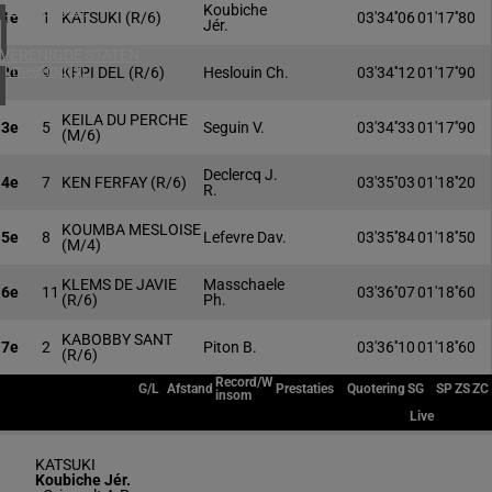
1 meeting(s)
Koubiche
1e
1
KATSUKI
(R/6)
03'34''06
01'17''80
Jér.
VERENIGDE STATEN
4 meeting(s)
2e
9
KEPI DEL
(R/6)
Heslouin Ch.
03'34''12
01'17''90
KEILA DU PERCHE
3e
5
Seguin V.
03'34''33
01'17''90
(M/6)
Declercq J.
4e
7
KEN FERFAY
(R/6)
03'35''03
01'18''20
R.
KOUMBA MESLOISE
5e
8
Lefevre Dav.
03'35''84
01'18''50
(M/4)
KLEMS DE JAVIE
Masschaele
6e
11
03'36''07
01'18''60
(R/6)
Ph.
KABOBBY SANT
7e
2
Piton B.
03'36''10
01'18''60
(R/6)
Record/W
G/L
Afstand
Prestaties
Quotering
SG
SP
ZS
ZC
insom
Live
KATSUKI
Koubiche Jér.