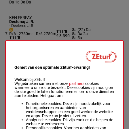
Da 1a Da Da
KEN FERFAY
Declercq J. R.
-
Declercq J.R.
3a (22) Da
1'11"5
7
R/6 - 2750m
-
R/6
2750m
5a Da 2a
€ 8.390
1'11"5
-
5a 5a
€ 8.390
3a (22) Da 5a
Da 2a 5a 5a
KOUMBA
Geniet van een optimale ZEturf-ervaring!
MESLOISE
Lefevre Dav.
-
Belloche P.
Welkom bij ZEturf!
1'15"2
0a Da 3a
8
M/4
2750m
M/4 - 2750m
-
Wij gebruiken samen met onze
partners
cookies
€ 8.720
2a (22) 6a
1'15"2
-
wanneer u onze site bezoekt. Deze cookies zijn nodig om
€ 8.720
de site goed te laten functioneren en om u onze diensten
0a Da 3a 2a
aan te bieden. Het gaat om:
(22) 6a
Functionele cookies. Deze zijn noodzakelijk voor
het organiseren en aanbieden van
weddenschappen en een goed werkende website
KEPI DEL
en apps. Deze kun je niet uitzetten.
Heslouin Ch.
-
Analytische cookies. Dit zijn cookies die helpen de
Heslouin C.
website te verbeteren.
R/6 - 2750m
-
1'13"0
2a Da (22)
Persoonlijke cookies. Voor het aanbieden van
9
R/6
2750m