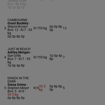
Jeremy Gask
R/6 -
56.5 kg
7p 1p 5p 1p
CAMBOURNE
Grant Buckley
-
Wayne Brown
0p 0p 8p
3
R/7
55 kg
12
Box: 12 -
R/7 -
55
0p
kg
0p 0p 8p 0p
JUST IN REACH
Ashley Morgan
-
Sue Grills
7p 0p 4p
4
R/7
55 kg
7
Box: 7 -
R/7 -
55
8p
kg
7p 0p 4p 8p
DANZA IN THE
DARK
Siena Grima
-
53.5
0p 8p 8p
5
Stephen Meyer
R/9
5
kg
0p
Box: 5 -
R/9 -
53.5 kg
0p 8p 8p 0p