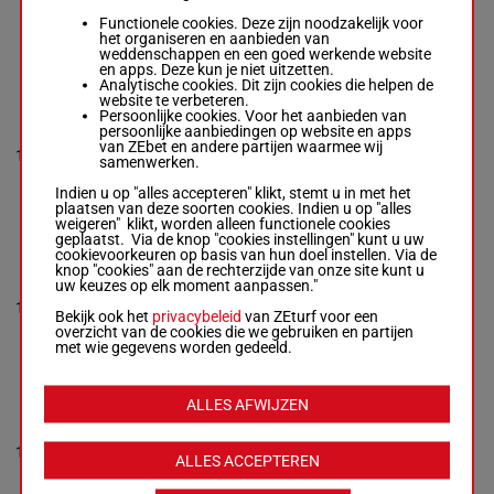
9
Brett Cavanough
R/5
55 kg
11
4p
Box: 11 -
R/5 -
55
Functionele cookies. Deze zijn noodzakelijk voor
kg
het organiseren en aanbieden van
8p 6p 2p 4p
weddenschappen en een goed werkende website
en apps. Deze kun je niet uitzetten.
Analytische cookies. Dit zijn cookies die helpen de
website te verbeteren.
ARCTIC LEGEND
Persoonlijke cookies. Voor het aanbieden van
Jean Van
persoonlijke aanbiedingen op website en apps
Overmeire
-
van ZEbet en andere partijen waarmee wij
1p 7p 5p
10
Cody Morgan
R/4
55 kg
4
samenwerken.
7p
Box: 4 -
R/4 -
55
kg
Indien u op "alles accepteren" klikt, stemt u in met het
1p 7p 5p 7p
plaatsen van deze soorten cookies. Indien u op "alles
weigeren" klikt, worden alleen functionele cookies
geplaatst. Via de knop "cookies instellingen" kunt u uw
cookievoorkeuren op basis van hun doel instellen. Via de
STANDING BEAR
knop "cookies" aan de rechterzijde van onze site kunt u
Shannen
uw keuzes op elk moment aanpassen."
Llewellyn
-
Jane
53.5
6p 8p 9p
11
Clement
R/8
9
Bekijk ook het
privacybeleid
kg
5p 5p
van ZEturf voor een
Box: 9 -
R/8 -
overzicht van de cookies die we gebruiken en partijen
53.5 kg
met wie gegevens worden gedeeld.
6p 8p 9p 5p 5p
ALLES AFWIJZEN
KING LARRY
Shae Wilkes
-
Wayne Wilkes
53.5
1p 4p 2p
12
R/5
3
Box: 3 -
R/5 -
ALLES ACCEPTEREN
kg
3p 4p
53.5 kg
1p 4p 2p 3p 4p