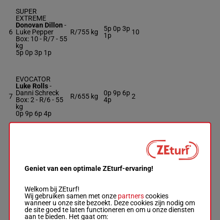
SUPER
EXTREME
Donovan Dillon
-
5p 0p 3p
6
Luke Pepper
R/7
55 kg
10
1p
Box: 10 -
R/7 -
55
kg
5p 0p 3p 1p
EVOCATOR
Luke Rolls
-
Danni Schreck
0p 9p 6p
7
R/6
55 kg
2
Box: 2 -
R/6 -
55
4p
kg
0p 9p 6p 4p
STRATIFIED
Braith Nock
-
MacK Griffith
3p 2p 1p
8
R/4
55 kg
1
Box: 1 -
R/4 -
55
0p 1p
kg
Geniet van een optimale ZEturf-ervaring!
3p 2p 1p 0p 1p
Welkom bij ZEturf!
Wij gebruiken samen met onze
partners
cookies
OUTBACK
wanneer u onze site bezoekt. Deze cookies zijn nodig om
RINGER
de site goed te laten functioneren en om u onze diensten
Mitchell Bell
-
aan te bieden. Het gaat om:
8p 6p 2p