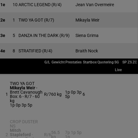
1e
10
ARCTIC LEGEND
(R/4)
Jean Van Overmeire
2e
1
TWO YA GOT
(R/7)
Mikayla Weir
3e
5
DANZA IN THE DARK
(R/9)
Siena Grima
4e
8
STRATIFIED
(R/4)
Braith Nock
G/L
Gewicht
Prestaties
Startbox
Quotering
SG
SP
ZS
ZC
Live
TWO YA GOT
Mikayla Weir
-
Brett Cavanough
1p 0p 3p
1
R/7
60 kg
6
Box: 6 -
R/7 -
60
5p
kg
1p 0p 3p 5p
CROP DUSTER
NS
Mitch
56.5
7p 1p 5p
2
Stapleford
-
R/6
kg
1p