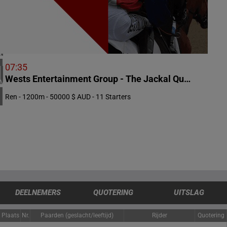
5 meeting(s)
IERLAND
2 meeting(s)
CHILI
1 meeting(s)
07:35
Wests Entertainment Group - The Jackal Quality Open Sprint
VERENIGDE STATEN
4 meeting(s)
Ren - 1200m - 50000 $ AUD - 11 Starters
DEELNEMERS
QUOTERING
UITSLAG
Plaats
Nr.
Paarden (geslacht/leeftijd)
Rijder
Quotering