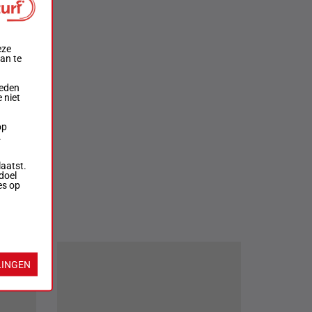
eze
aan te
ieden
 niet
op
.
laatst.
doel
es op
LINGEN