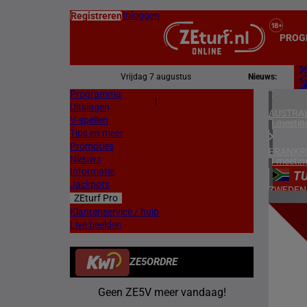
Inloggen
Registreren
PROG
Vrijdag 7 augustus
Nieuws:
Programma
Z
|
Uitslagen
L
AUSTRAL
V-spellen
3 meetin
Tips en meer
Promoties
FRANKR
Nieuws
4 meetin
Informatie
T
Jackpots
ZWEDEN
ZEturf Pro
3 meetin
3
Klantenservice / hulp
Live beelden
ZUID-AF
24/04/
1 meetin
ZE5ORDRE
VERENIG
5 meetin
Geen ZE5V meer vandaag!
IERLAN