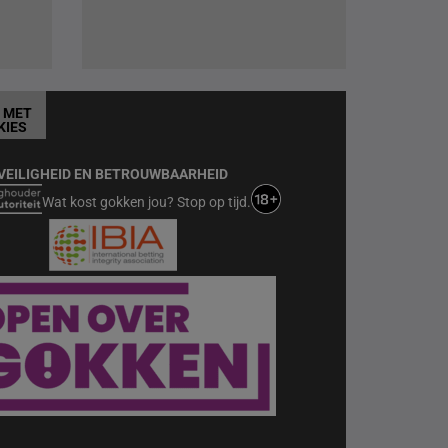
T MET
KIES
VEILIGHEID EN BETROUWBAARHEID
Wat kost gokken jou? Stop op tijd.