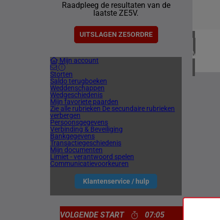
Raadpleeg de resultaten van de
2 meetin
laatste ZE5V.
CHILI
1 meetin
UITSLAGEN ZE5ORDRE
VERENIG
Mijn account
4 meetin
Storten
Saldo terugboeken
Weddenschappen
Wedgeschiedenis
Mijn favoriete paarden
Zie alle rubrieken
De secundaire rubrieken
verbergen
Persoonsgegevens
Verbinding & Beveiliging
Bankgegevens
Transactiegeschiedenis
Mijn documenten
Limiet - verantwoord spelen
Communicatievoorkeuren
Klantenservice / hulp
VOLGENDE START
07:05