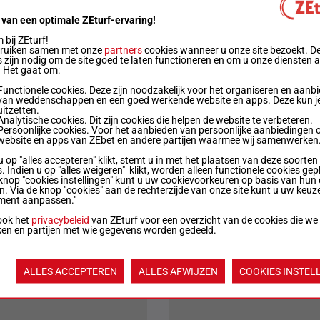
 van een optimale ZEturf-ervaring!
bij ZEturf!
bruiken samen met onze
partners
cookies wanneer u onze site bezoekt. D
 zijn nodig om de site goed te laten functioneren en om u onze diensten 
. Het gaat om:
Functionele cookies. Deze zijn noodzakelijk voor het organiseren en aanb
van weddenschappen en een goed werkende website en apps. Deze kun je
uitzetten.
Analytische cookies. Dit zijn cookies die helpen de website te verbeteren.
Persoonlijke cookies. Voor het aanbieden van persoonlijke aanbiedingen 
website en apps van ZEbet en andere partijen waarmee wij samenwerken
u op "alles accepteren" klikt, stemt u in met het plaatsen van deze soorten
. Indien u op "alles weigeren" klikt, worden alleen functionele cookies gep
knop "cookies instellingen" kunt u uw cookievoorkeuren op basis van hun 
en. Via de knop "cookies" aan de rechterzijde van onze site kunt u uw keuz
ment aanpassen."
ook het
privacybeleid
van ZEturf voor een overzicht van de cookies die we
ken en partijen met wie gegevens worden gedeeld.
ALLES ACCEPTEREN
ALLES AFWIJZEN
COOKIES INSTEL