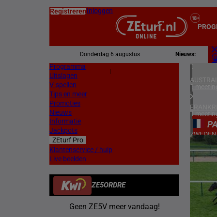
Inloggen
Registreren
PROG
Donderdag 6 augustus
Nieuws:
Programma
Z
|
Uitslagen
L
AUSTRAL
V-spellen
3 meetin
Tips en meer
Promoties
FRANKR
Nieuws
4 meetin
Informatie
P
Jackpots
ZWEDEN
ZEturf Pro
3 meetin
2
Klantenservice / hulp
Live beelden
ZUID-AF
24/04/
1 meetin
ZE5ORDRE
VERENIG
5 meetin
Geen ZE5V meer vandaag!
IERLAN