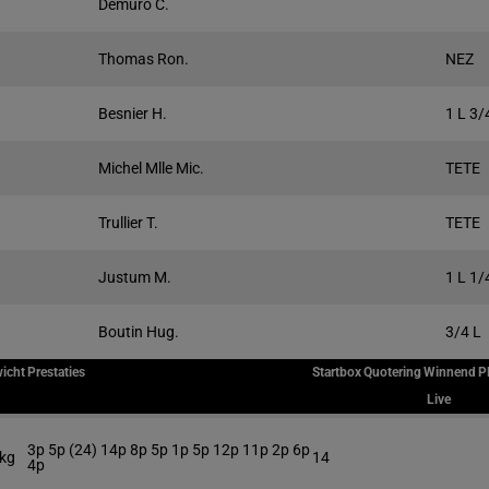
Demuro C.
Thomas Ron.
NEZ
Besnier H.
1 L 3/
Michel Mlle Mic.
TETE
Trullier T.
TETE
Justum M.
1 L 1/
Boutin Hug.
3/4 L
icht
Prestaties
Startbox
Quotering
Winnend
P
Live
3p 5p (24) 14p 8p 5p 1p 5p 12p 11p 2p 6p
 kg
14
4p