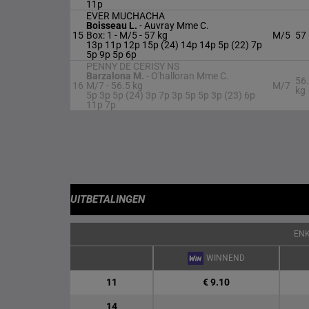
11p
EVER MUCHACHA
Boisseau L.
-
Auvray Mme C.
15
Box: 1 -
M/5 -
57 kg
M/5
57
13p 11p 12p 15p (24) 14p 14p 5p (22) 7p
5p 9p 5p 6p
PENNY DE CERISY NS
Barzalona M.
-
O'halloran Mme C.
56
16
M/7 -
56.5 kg
M/7
kg
5p 3p 5p (24) 3p 7p 3p 5p 5p 3p (23) 6p
11p 7p
UITBETALINGEN
EN
WINNEND
11
€ 9.10
14