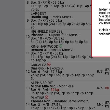
58
8
Box: 5 -
R/10 -
58.5 kg
R/10
kg
11p 2p 12p 3p 13p 7p 1p (24) 10p 14p 5p
Indien 
7p 8p
cookies
L'ARGENT
Via de 
Boutin Hug.
-
Rarick Mme G.
58
instell
9
Box: 7 -
R/5 -
58.5 kg
R/5
kg
elk mo
14p 10p 6p (24) 10p 7p 4p 2p 4p 3p 5p 8p
9p
Bekijk 
HIGHFIELD HEIRESS
gebrui
Piccone T.
-
Dupont-fahn Mme J.
58
10
M/5
Box: 10 -
M/5 -
58.5 kg
kg
3p (24) 13p 8p 8p 13p 6p 6p 6p 5p 3p
KING HARTWOOD
Demuro C.
-
Dissaux Mme V.
11
R/10
58
Box: 12 -
R/10 -
58 kg
11p 12p 16p (24) 8p 14p 13p 15p 9p 14p
4p 14p 5p
CRISALSA
Sias Gio.
-
Nakouzi G.
57
12
R/8
Box: 6 -
R/8 -
57.5 kg
kg
9p 9p (24) 13p 16p 8p 7p 7p 14p 7p 1p 2p
5p
ALPHA SPIRIT
Michel Mlle Mic.
-
Monnier F.
13
R/6
56
Box: 9 -
R/6 -
56 kg
3p 1p 5p 2p 6p (24) 7p 3p 6p 2p 7p 1p 2p
PLATINE
Thomas Ron.
-
Barande Barbe Mme C.
57
14
M/5
Box: 3 -
M/5 -
57.5 kg
kg
1p 4p 11p 11p (24) 16p 13p 12p 6p 11p 9p