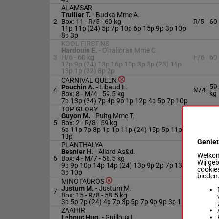
ALAMSAR
Trullier T.
-
Budka Mme A.
2
Box: 11 -
R/5 -
60 kg
R/5
60
11p 11p (24) 5p 7p 10p 6p 15p 9p 3p 10p
8p 3p
KOOL FIRST NS
Hardouin E.
-
O'halloran Mme C.
3
H/6 -
60 kg
H/6
60
12p 9p (24) 13p 16p 10p 3p 3p (23) 16p
13p 1p (22) 8p 2p
CARNIVAL QUEEN
59
Pouchin A.
-
Libaud E.
4
M/4
kg
Box: 8 -
M/4 -
59.5 kg
7p 13p (24) 7p 4p 9p 1p 12p 4p 5p 7p 10p
TOP GLORY
Guyon M.
-
Puitg Mme T.
5
Box: 2 -
R/8 -
59 kg
R/8
59
6p 11p 7p 8p 1p 1p 11p (24) 15p 5p 11p 3p
13p
Geniet
PLANTHALYA
Besnier H.
-
Allard As&d.
58
Welkom 
6
Box: 4 -
M/7 -
58.5 kg
M/7
kg
Wij ge
9p 9p 10p 14p 14p (24) 13p 9p 2p 7p 13p
cookies
3p 10p
bieden
MINOTAUROS
58
Justum M.
-
Justum M.
7
R/8
kg
Box: 15 -
R/8 -
58.5 kg
3p 5p 7p (24) 4p 7p 3p 5p 7p 9p 9p 3p 11p
ZAAHIR
Lebouc Hug.
-
Guilloux L.