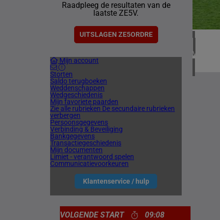
Raadpleeg de resultaten van de
2 meetin
laatste ZE5V.
CHILI
1 meetin
UITSLAGEN ZE5ORDRE
VERENIG
Mijn account
4 meetin
Storten
Saldo terugboeken
Weddenschappen
Wedgeschiedenis
Mijn favoriete paarden
Zie alle rubrieken
De secundaire rubrieken
verbergen
Persoonsgegevens
Verbinding & Beveiliging
Bankgegevens
Transactiegeschiedenis
Mijn documenten
Limiet - verantwoord spelen
Communicatievoorkeuren
Klantenservice / hulp
VOLGENDE START
09:08