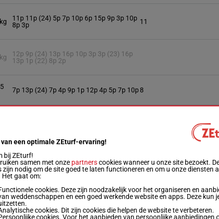
11p 11p (24) 5p 7p 10p 6p 15p 9p 3p 10p
 kg
11
8p 3p
12p 9p (24) 13p 16p 10p 3p 3p (23) 16p
 kg
13p 1p (22) 8p 2p
.5
7p 13p (24) 7p 4p 9p 1p 12p 4p 5p 7p 10p
8
6p 11p 7p 8p 1p 1p 11p (24) 15p 5p 11p
 kg
2
3p 13p
 van een optimale ZEturf-ervaring!
.5
9p 9p 10p 14p 14p (24) 13p 9p 2p 7p 13p
bij ZEturf!
4
3p 10p
bruiken samen met onze
partners
cookies wanneer u onze site bezoekt. D
 zijn nodig om de site goed te laten functioneren en om u onze diensten 
. Het gaat om:
.5
3p 5p 7p (24) 4p 7p 3p 5p 7p 9p 9p 3p
Functionele cookies. Deze zijn noodzakelijk voor het organiseren en aanb
15
11p
van weddenschappen en een goed werkende website en apps. Deze kun je
uitzetten.
Analytische cookies. Dit zijn cookies die helpen de website te verbeteren.
Persoonlijke cookies. Voor het aanbieden van persoonlijke aanbiedingen 