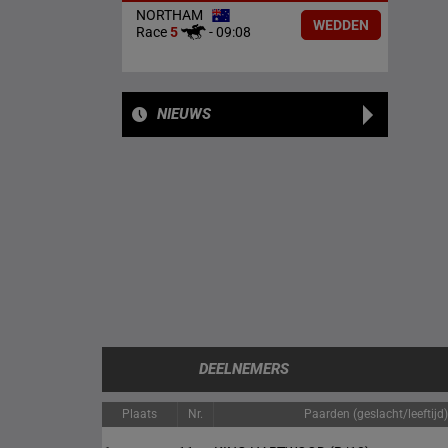
NORTHAM
WEDDEN
Race
5
-
09:08
NIEUWS
DEELNEMERS
Plaats
Nr.
Paarden (geslacht/leeftijd)