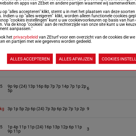
.5
11p 2p 12p 3p 13p 7p 1p (24) 10p 14p 5p
website en apps van ZEbet en andere partijen waarmee wij samenwerken
5
7p 8p
u op "alles accepteren" klikt, stemt u in met het plaatsen van deze soorten
. Indien u op "alles weigeren" klikt, worden alleen functionele cookies gep
knop "cookies instellingen" kunt u uw cookievoorkeuren op basis van hun 
.5
14p 10p 6p (24) 10p 7p 4p 2p 4p 3p 5p 8p
en. Via de knop "cookies" aan de rechterzijde van onze site kunt u uw keuz
7
9p
ment aanpassen."
ook het
privacybeleid
van ZEturf voor een overzicht van de cookies die we
ken en partijen met wie gegevens worden gedeeld.
.5
3p (24) 13p 8p 8p 13p 6p 6p 6p 5p 3p
10
ALLES ACCEPTEREN
ALLES AFWIJZEN
COOKIES INSTEL
11p 12p 16p (24) 8p 14p 13p 15p 9p 14p
 kg
12
4p 14p 5p
.5
9p 9p (24) 13p 16p 8p 7p 7p 14p 7p 1p 2p
6
5p
 kg
3p 1p 5p 2p 6p (24) 7p 3p 6p 2p 7p 1p 2p
9
.5
1p 4p 11p 11p (24) 16p 13p 12p 6p 11p
3
9p 11p