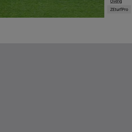
Overig
g(s)
ZEturfPro
g(s)
DE STATEN
g(s)