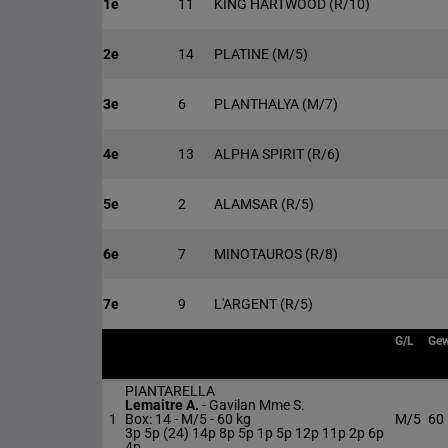
1e
11
KING HARTWOOD
(R/10)
2e
14
PLATINE
(M/5)
3e
6
PLANTHALYA
(M/7)
4e
13
ALPHA SPIRIT
(R/6)
5e
2
ALAMSAR
(R/5)
6e
7
MINOTAUROS
(R/8)
7e
9
L'ARGENT
(R/5)
G/L
Gew
PIANTARELLA
Lemaitre A.
-
Gavilan Mme S.
1
Box: 14 -
M/5 -
60 kg
M/5
60
3p 5p (24) 14p 8p 5p 1p 5p 12p 11p 2p 6p
4p