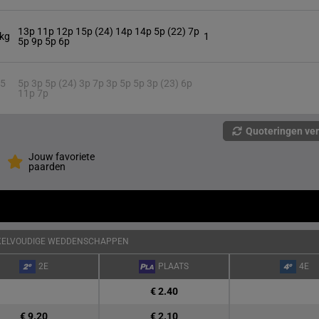
13p 11p 12p 15p (24) 14p 14p 5p (22) 7p
 kg
1
5p 9p 5p 6p
.5
5p 3p 5p (24) 3p 7p 3p 5p 5p 3p (23) 6p
11p 7p
Quoteringen ve
Jouw favoriete
paarden
KELVOUDIGE WEDDENSCHAPPEN
2E
PLAATS
4E
€ 2.40
€ 9.20
€ 2.10