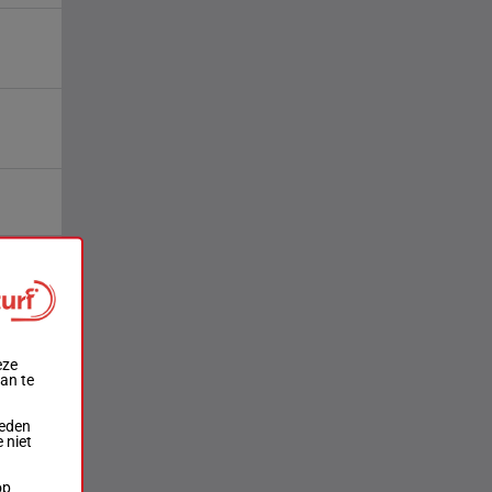
eze
aan te
ieden
 niet
op