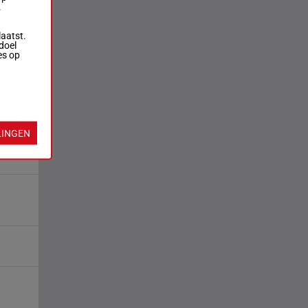
.
laatst.
doel
es op
LINGEN