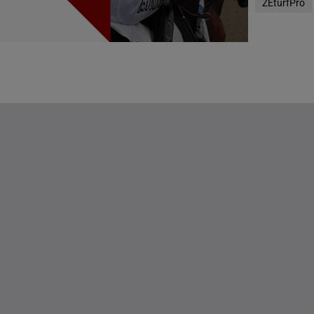
ZEturfPro
g(s)
g(s)
DE STATEN
g(s)