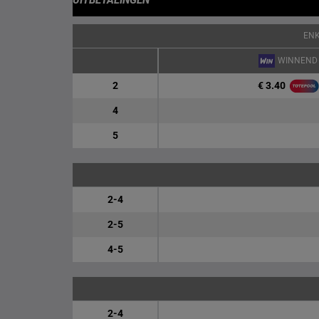
UITBETALINGEN
EN
WINNEND
€ 3.40
2
4
5
2-4
2-5
4-5
2-4