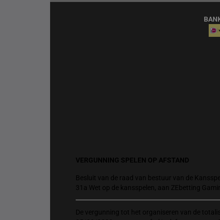
BAN
VERGUNNING SPELEN OP AFSTAND
Besluit van de raad van bestuur van de Kansspel
31a Wet op de kansspelen, aan ZEbetting Gami
De vergunning tot het organiseren van de total