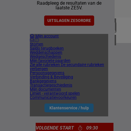
Raadpleeg de resultaten van de
2 meetin
laatste ZE5V.
CHILI
1 meetin
UITSLAGEN ZE5ORDRE
VERENIG
Mijn account
4 meetin
Storten
Saldo terugboeken
Weddenschappen
Wedgeschiedenis
Mijn favoriete paarden
Zie alle rubrieken
De secundaire rubrieken
verbergen
Persoonsgegevens
Verbinding & Beveiliging
Bankgegevens
Transactiegeschiedenis
Mijn documenten
Limiet - verantwoord spelen
Communicatievoorkeuren
Klantenservice / hulp
VOLGENDE START
09:30