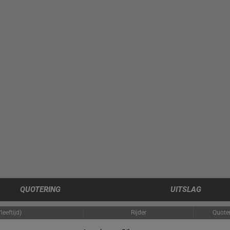
QUOTERING
UITSLAG
eeftijd)
Rijder
Quote