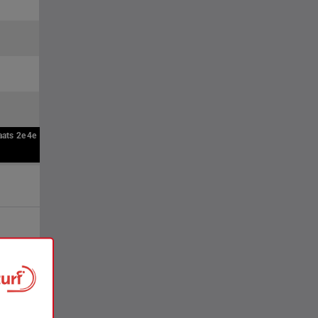
aats
2e
4e