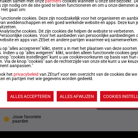
bruiken samen met onze
partners
cookies wanneer u onze site bezoekt. D
 zijn nodig om de site goed te laten functioneren en om u onze diensten 
. Het gaat om:
kg
9p 6p (24) 5p 6p 4p 7p
2
Functionele cookies. Deze zijn noodzakelijk voor het organiseren en aanb
van weddenschappen en een goed werkende website en apps. Deze kun je
uitzetten.
Analytische cookies. Dit zijn cookies die helpen de website te verbeteren.
kg
10p 5p 6p 4p 1p (24) 12p 6p 13p 10p
1
Persoonlijke cookies. Voor het aanbieden van persoonlijke aanbiedingen 
website en apps van ZEbet en andere partijen waarmee wij samenwerken
u op "alles accepteren" klikt, stemt u in met het plaatsen van deze soorten
kg
11p 7p 7p
4
. Indien u op "alles weigeren" klikt, worden alleen functionele cookies gep
knop "cookies instellingen" kunt u uw cookievoorkeuren op basis van hun 
en. Via de knop "cookies" aan de rechterzijde van onze site kunt u uw keuz
ment aanpassen."
kg
5p 4p (24) 5p 5p 5p 13p 7p 10p
5
ook het
privacybeleid
van ZEturf voor een overzicht van de cookies die we
ken en partijen met wie gegevens worden gedeeld.
kg
6p 5p (24) 8p 12p 11p
7
ALLES ACCEPTEREN
ALLES AFWIJZEN
COOKIES INSTEL
Quoteringen ve
Jouw favoriete
paarden