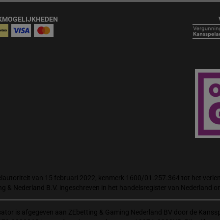
KMOGELIJKHEDEN
autoriteit van 15 februari 2022, kenmerk 1600/01.257.364 tot het verlene
ng & Nederland B.V. ingeschreven in het handelsregister van Nederland
isator is afgegeven aan ZEbetting & Gaming Nederland BV door de Kanssp