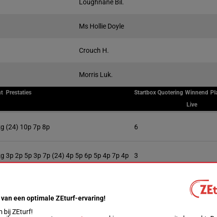
Loughnane Bil.
Ms Hollie Doyle
Crouch H.
Morris Luk.
t
Prestaties
Startbox
Quotering
Winnend
Pl
Live
kg
(24) 10p 7p 8p
6
kg
3p 2p 5p 3p 7p (24) 4p 5p 6p 5p 4p 7p 4p
3
10p 7p (24) 11p 9p 6p
8
 van een optimale ZEturf-ervaring!
bij ZEturf!
2p 6p 8p (24) 9p 8p 6p
9