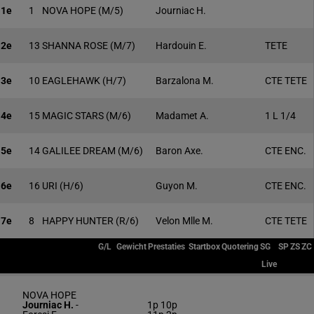
1e
1
NOVA HOPE
(M/5)
Journiac H.
2e
13
SHANNA ROSE
(M/7)
Hardouin E.
TETE
3e
10
EAGLEHAWK
(H/7)
Barzalona M.
CTE TETE
4e
15
MAGIC STARS
(M/6)
Madamet A.
1 L 1/4
5e
14
GALILEE DREAM
(M/6)
Baron Axe.
CTE ENC.
6e
16
URI
(H/6)
Guyon M.
CTE ENC.
7e
8
HAPPY HUNTER
(R/6)
Velon Mlle M.
CTE TETE
G/L
Gewicht
Prestaties
Startbox
Quotering
SG
SP
ZS
ZC
Live
NOVA HOPE
Journiac H.
-
1p 10p