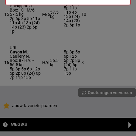
Madamet A.
-
2p 6p 3p
Phelippon J.
5p 11p
Box: 10 -
M/6 -
57.5
11p 4p
15
57.5 kg
M/6
10
kg
13p (24)
2p 6p 3p 5p 11p
14p (23)
11p 4p 13p (24)
2p 6p 1p
14p (23) 2p 6p
1p
URI
Guyon M.
-
5p 3p 5p
Caullery N.
6p 12p
Box: 8 -
H/6 -
56.5
5p 2p 8p
16
H/6
8
56.5 kg
kg
(24) 6p
5p 3p 5p 6p 12p
7p 11p
5p 2p 8p (24) 6p
15p
7p 11p 15p
Quoteringen verversen
Jouw favoriete paarden
NIEUWS