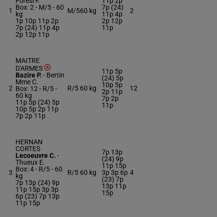
Foresi F.
11p 2p
Box: 2 -
M/5 -
60
7p (24)
1
M/5
60 kg
2
kg
11p 4p
1p 10p 11p 2p
2p 12p
7p (24) 11p 4p
11p
2p 12p 11p
MAITRE
D'ARMES
11p 5p
Bazire P.
-
Bertin
(24) 5p
Mme C.
10p 5p
2
R/5
60 kg
12
Box: 12 -
R/5 -
2p 11p
60 kg
7p 2p
11p 5p (24) 5p
11p
10p 5p 2p 11p
7p 2p 11p
HERNAN
CORTES
7p 13p
Lecoeuvre C.
-
(24) 9p
Thueux E.
11p 15p
Box: 4 -
R/5 -
60
3
R/5
60 kg
3p 3p 6p
4
kg
(23) 7p
7p 13p (24) 9p
13p 11p
11p 15p 3p 3p
15p
6p (23) 7p 13p
11p 15p