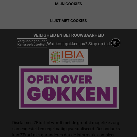
MIJN COOKIES
LIJST MET COOKIES
VEILIGHEID EN BETROUWBAARHEID
Wat kost gokken jou? Stop op tijd.
Disclaimer: ZEturf.nl wordt met de grootst mogelijke zorg
samengesteld en regelmatig geactualiseerd. Desondanks
kan ZEturf niet garanderen dat de informatie compleet,