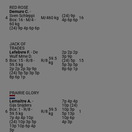
RED ROSE
Demuro C.
-
Sven Schleppi
(24) 9p
4
M/4
60 kg
16
Box: 16 -
M/4 -
4p 6p 6p
60 kg
(24) 9p 4p 6p 6p
JACK OF
TRADES
Lefebvre F.
-
De
2p 2p 2p
Wulf Mme D.
3p 9p
59.5
5
Box: 15 -
R/8 -
R/8
(24) 5p
15
kg
59.5 kg
5p 3p 5p
2p 2p 2p 3p 9p
8p 6p 1p
(24) 5p 5p 3p 5p
8p 6p 1p
PRAIRIE GLORY
Lemaitre A.
-
7p 4p 4p
Gijs Snijders
10p (24)
Box: 1 -
R/8 -
59.5
10p 3p
6
R/8
1
59.5 kg
kg
5p 13p
7p 4p 4p 10p
10p 6p
(24) 10p 3p 5p
4p 3p
13p 10p 6p 4p
3p