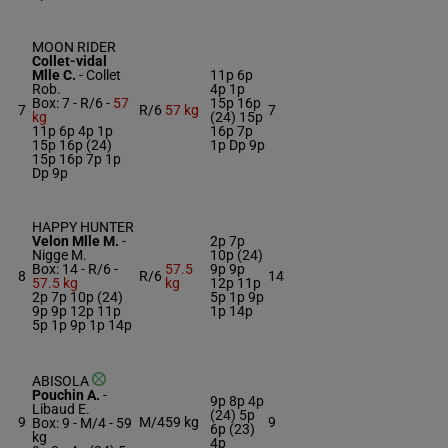
MOON RIDER
Collet-vidal
Mlle C.
-
Collet
11p 6p
Rob.
4p 1p
Box: 7 -
R/6 -
57
15p 16p
7
R/6
57 kg
7
kg
(24) 15p
11p 6p 4p 1p
16p 7p
15p 16p (24)
1p Dp 9p
15p 16p 7p 1p
Dp 9p
HAPPY HUNTER
Velon Mlle M.
-
2p 7p
Nigge M.
10p (24)
Box: 14 -
R/6 -
57.5
9p 9p
8
R/6
14
57.5 kg
kg
12p 11p
2p 7p 10p (24)
5p 1p 9p
9p 9p 12p 11p
1p 14p
5p 1p 9p 1p 14p
ABISOLA
Pouchin A.
-
9p 8p 4p
Libaud E.
(24) 5p
9
M/4
59 kg
9
Box: 9 -
M/4 -
59
6p (23)
kg
4p