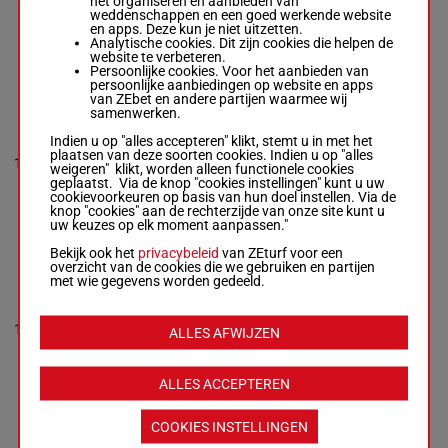
het organiseren en aanbieden van
6p 7p 9p 2p (24)
3p 10p
weddenschappen en een goed werkende website
12p 10p 14p 9p
13p (23)
en apps. Deze kun je niet uitzetten.
3p 10p 13p (23)
2p
Analytische cookies. Dit zijn cookies die helpen de
2p
website te verbeteren.
Persoonlijke cookies. Voor het aanbieden van
persoonlijke aanbiedingen op website en apps
van ZEbet en andere partijen waarmee wij
SHANNA ROSE
samenwerken.
Hardouin E.
-
6p 10p
O'halloran Mme
Indien u op "alles accepteren" klikt, stemt u in met het
9p (24)
C.
plaatsen van deze soorten cookies. Indien u op "alles
57.5
1p 3p 1p
13
Box: 6 -
M/7 -
M/7
6
weigeren" klikt, worden alleen functionele cookies
kg
4p 2p 7p
57.5 kg
geplaatst. Via de knop "cookies instellingen" kunt u uw
2p 7p
6p 10p 9p (24)
cookievoorkeuren op basis van hun doel instellen. Via de
(23) 7p
1p 3p 1p 4p 2p
knop "cookies" aan de rechterzijde van onze site kunt u
7p 2p 7p (23) 7p
uw keuzes op elk moment aanpassen."
Bekijk ook het
privacybeleid
van ZEturf voor een
overzicht van de cookies die we gebruiken en partijen
GALILEE
met wie gegevens worden gedeeld.
DREAM
9p 5p 3p
Baron Axe.
-
1p 10p
Toux Jv.
57.5
11p (24)
14
Box: 11 -
M/6 -
M/6
11
ALLES AFWIJZEN
kg
2p 12p
57.5 kg
7p 3p 8p
9p 5p 3p 1p 10p
(23) 6p
11p (24) 2p 12p
ALLES ACCEPTEREN
7p 3p 8p (23) 6p
COOKIES INSTELLINGEN
MAGIC STARS