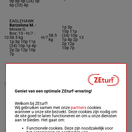
9p 8p 4p (24) 5p
6p (23) 4p
EAGLEHAWK
Barzalona M.
-
1p 3p
Mosse G.
10p 11p
Box: 13 -
H/7 -
58.5
(24) 10p
10
58.5 kg
H/7
13
kg
1p 4p 2p
1p 3p 10p 11p
2p 12p
(24) 10p 1p 4p
10p 7p
2p 2p 12p 10p
7p
CAREGIVER
Moutard Jer.
-
(24) 12p
Groualle P.
9p 4p
Box: 3 -
R/6 -
58
12p 2p
11
R/6
58 kg
3
kg
5p 8p 7p
(24) 12p 9p 4p
1p 5p 2p
Geniet van een optimale ZEturf-ervaring!
12p 2p 5p 8p 7p
(23) 4p
1p 5p 2p (23) 4p
Welkom bij ZEturf!
Wij gebruiken samen met onze
partners
cookies
wanneer u onze site bezoekt. Deze cookies zijn nodig om
MARKSWOMAN
de site goed te laten functioneren en om u onze diensten
NS
6p 7p 9p
aan te bieden. Het gaat om:
Bachelot T.
-
2p (24)
Leroy J.
12p 10p
Functionele cookies. Deze zijn noodzakelijk voor
12
M/6 -
58 kg
M/6
58 kg
14p 9p