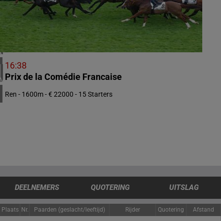
5 meeting(s)
IERLAND
2 meeting(s)
CHILI
1 meeting(s)
16:38
Prix de la Comédie Francaise
VERENIGDE STATEN
4 meeting(s)
Ren - 1600m - € 22000 - 15 Starters
DEELNEMERS
QUOTERING
UITSLAG
Plaats
Nr.
Paarden (geslacht/leeftijd)
Rijder
Quotering
Afstand