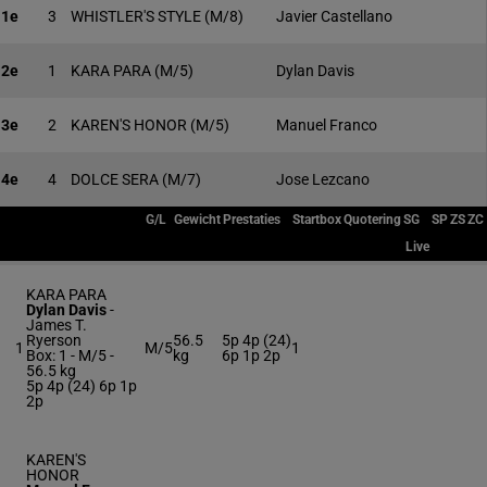
1e
3
WHISTLER'S STYLE
(M/8)
Javier Castellano
2e
1
KARA PARA
(M/5)
Dylan Davis
3e
2
KAREN'S HONOR
(M/5)
Manuel Franco
4e
4
DOLCE SERA
(M/7)
Jose Lezcano
G/L
Gewicht
Prestaties
Startbox
Quotering
SG
SP
ZS
ZC
Live
KARA PARA
Dylan Davis
-
James T.
Ryerson
56.5
5p 4p (24)
1
M/5
1
Box: 1 -
M/5 -
kg
6p 1p 2p
56.5 kg
5p 4p (24) 6p 1p
2p
KAREN'S
HONOR