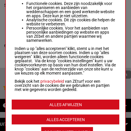
J. Tyler Servis
56.5
4p 4p 5p
Functionele cookies. Deze zijn noodzakelijk voor
5
M/6
5
Box: 5 -
M/6 -
kg
1p 4p
het organiseren en aanbieden van
56.5 kg
weddenschappen en een goed werkende website
4p 4p 5p 1p 4p
en apps. Deze kun je niet uitzetten.
Analytische cookies. Dit zijn cookies die helpen de
website te verbeteren.
Persoonlijke cookies. Voor het aanbieden van
TROUBLED
persoonlijke aanbiedingen op website en apps
LUCK
van ZEbet en andere partijen waarmee wij
Katie Davis
-
samenwerken.
Edward J.
56.5
5p 1p 6p
6
M/5
6
DeLauro
kg
3p 7p
Indien u op "alles accepteren" klikt, stemt u in met het
Box: 6 -
M/5 -
plaatsen van deze soorten cookies. Indien u op "alles
56.5 kg
weigeren" klikt, worden alleen functionele cookies
5p 1p 6p 3p 7p
geplaatst. Via de knop "cookies instellingen" kunt u uw
cookievoorkeuren op basis van hun doel instellen. Via de
knop "cookies" aan de rechterzijde van onze site kunt u
uw keuzes op elk moment aanpassen."
Quoteringen verversen
Bekijk ook het
privacybeleid
van ZEturf voor een
overzicht van de cookies die we gebruiken en partijen
Jouw favoriete paarden
met wie gegevens worden gedeeld.
ALLES AFWIJZEN
NIEUWS
ALLES ACCEPTEREN
UITBETALINGEN