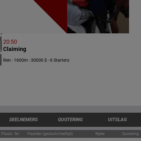
5 meeting(s)
IERLAND
2 meeting(s)
CHILI
1 meeting(s)
20:50
Claiming
VERENIGDE STATEN
4 meeting(s)
Ren - 1600m - 30000 $ - 6 Starters
DEELNEMERS
QUOTERING
UITSLAG
Plaats
Nr.
Paarden (geslacht/leeftijd)
Rijder
Quotering