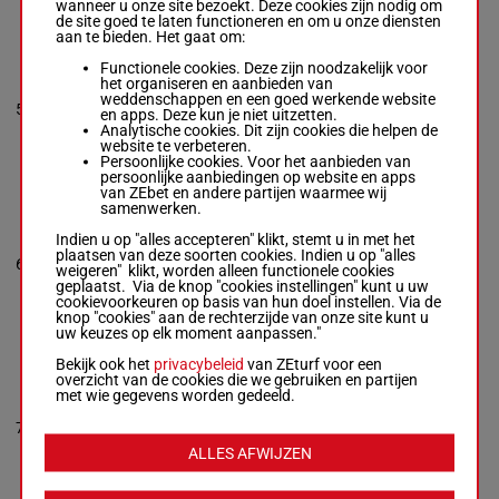
wanneer u onze site bezoekt. Deze cookies zijn nodig om
5p 0p 2p 1p 6p
de site goed te laten functioneren en om u onze diensten
aan te bieden. Het gaat om:
Functionele cookies. Deze zijn noodzakelijk voor
VIXENETTE
het organiseren en aanbieden van
Craig Williams
-
weddenschappen en een goed werkende website
Matthew Dunn
3p 8p 1p
5
M/4
56 kg
7
en apps. Deze kun je niet uitzetten.
Box: 7 -
M/4 -
56
4p 5p
Analytische cookies. Dit zijn cookies die helpen de
kg
website te verbeteren.
3p 8p 1p 4p 5p
Persoonlijke cookies. Voor het aanbieden van
persoonlijke aanbiedingen op website en apps
van ZEbet en andere partijen waarmee wij
samenwerken.
BETWITCHERY
Moloney P. J.
-
Indien u op "alles accepteren" klikt, stemt u in met het
Leon & Troy
plaatsen van deze soorten cookies. Indien u op "alles
55.5
Corstens & Will
6
M/5
2p 5p 3p
1
weigeren" klikt, worden alleen functionele cookies
kg
Larkin
geplaatst. Via de knop "cookies instellingen" kunt u uw
Box: 1 -
M/5 -
cookievoorkeuren op basis van hun doel instellen. Via de
55.5 kg
knop "cookies" aan de rechterzijde van onze site kunt u
2p 5p 3p
uw keuzes op elk moment aanpassen."
Bekijk ook het
privacybeleid
van ZEturf voor een
overzicht van de cookies die we gebruiken en partijen
GRINZINGER
met wie gegevens worden gedeeld.
FASHION
Michael Dee
-
7
M/3
55 kg
2p 6p 4p
5
Ben Brisbourne
Box: 5 -
M/3 -
55
ALLES AFWIJZEN
kg
2p 6p 4p