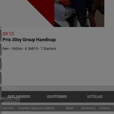
1 meeting(s)
ZUID-AFRIKA
2 meeting(s)
BAHREIN
1 meeting(s)
09:15
Prix 30xy Group Handicap
VERENIGDE ARABISCHE EMIRATEN
1 meeting(s)
Ren - 1600m - € 36810 - 7 Starters
VERENIGD KONINKRIJK
4 meeting(s)
IERLAND
2 meeting(s)
CHILI
1 meeting(s)
DEELNEMERS
QUOTERING
UITSLAG
ARGENTINIË
1 meeting(s)
Plaats
Nr.
Paarden (geslacht/leeftijd)
Rijder
Quotering
Afstand
VERENIGDE STATEN