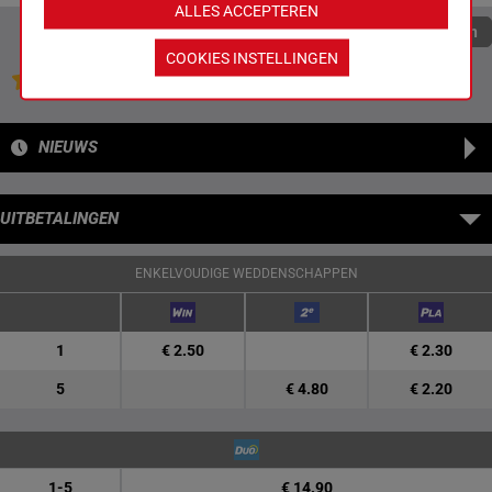
ALLES ACCEPTEREN
Quoteringen verversen
COOKIES INSTELLINGEN
Jouw favoriete paarden
NIEUWS
UITBETALINGEN
ENKELVOUDIGE WEDDENSCHAPPEN
1
€ 2.50
€ 2.30
5
€ 4.80
€ 2.20
1-5
€ 14.90