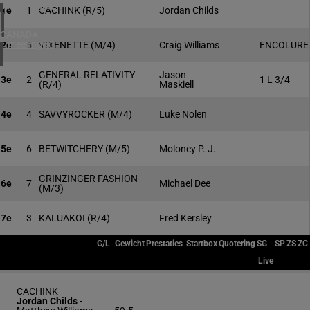
4 meeting(s)
1e
1
CACHINK
(R/5)
Jordan Childs
CANADA
1 meeting(s)
2e
5
VIXENETTE
(M/4)
Craig Williams
ENCOLURE
GENERAL RELATIVITY
Jason
3e
2
1 L 3/4
(R/4)
Maskiell
4e
4
SAVVYROCKER
(M/4)
Luke Nolen
5e
6
BETWITCHERY
(M/5)
Moloney P. J.
GRINZINGER FASHION
6e
7
Michael Dee
(M/3)
7e
3
KALUAKOI
(R/4)
Fred Kersley
G/L
Gewicht
Prestaties
Startbox
Quotering
SG
SP
ZS
ZC
Live
CACHINK
Jordan Childs
-