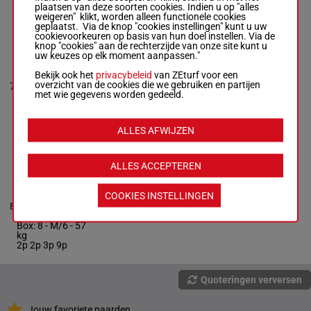
kg
plaatsen van deze soorten cookies. Indien u op "alles
weigeren" klikt, worden alleen functionele cookies
geplaatst. Via de knop "cookies instellingen" kunt u uw
cookievoorkeuren op basis van hun doel instellen. Via de
ESCORPIANA
knop "cookies" aan de rechterzijde van onze site kunt u
NOV
uw keuzes op elk moment aanpassen."
Santiago
Fabian Conti
-
Bekijk ook het
privacybeleid
van ZEturf voor een
6p 8p 9p
Adalberto Jorge
overzicht van de cookies die we gebruiken en partijen
7
M/3
53 kg
9p 12p
7
O. Ravassa
met wie gegevens worden gedeeld.
12p
Box: 7 -
M/3 -
53
kg
6p 8p 9p 9p 12p
12p
ALLES AFWIJZEN
ALLES ACCEPTEREN
NARAYANA
Lautaro
Emmanuel
COOKIES INSTELLINGEN
Balmaceda
-
2p 2p 3p
8
Etchechoury
M/6
57 kg
8
9p
Juan Javier
Box: 8 -
M/6 -
57
kg
2p 2p 3p 9p
Quoteringen verversen
Jouw favoriete paarden