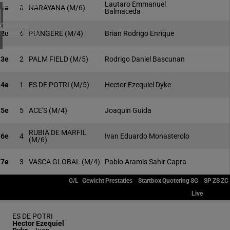
4 meeting(s)
Lautaro Emmanuel
1e
8
NARAYANA
(M/6)
Balmaceda
CANADA
1 meeting(s)
2e
6
PIANGERE
(M/4)
Brian Rodrigo Enrique
3e
2
PALM FIELD
(M/5)
Rodrigo Daniel Bascunan
4e
1
ES DE POTRI
(M/5)
Hector Ezequiel Dyke
5e
5
ACE'S
(M/4)
Joaquin Guida
RUBIA DE MARFIL
6e
4
Ivan Eduardo Monasterolo
(M/6)
7e
3
VASCA GLOBAL
(M/4)
Pablo Aramis Sahir Capra
G/L
Gewicht
Prestaties
Startbox
Quotering
SG
SP
ZS
ZC
Live
ES DE POTRI
Hector Ezequiel