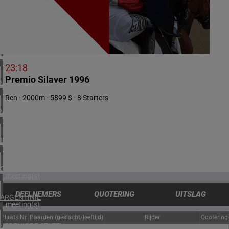
1 meeting(s)
ZUID-AFRIKA
2 meeting(s)
BAHREIN
1 meeting(s)
23:18
Premio Silaver 1996
VERENIGDE ARABISCHE EMIRATEN
1 meeting(s)
Ren - 2000m - 5899 $ - 8 Starters
VERENIGD KONINKRIJK
4 meeting(s)
IERLAND
2 meeting(s)
CHILI
1 meeting(s)
DEELNEMERS
QUOTERING
UITSLAG
ARGENTINIË
1 meeting(s)
Plaats
Nr.
Paarden (geslacht/leeftijd)
Rijder
Quotering
VERENIGDE STATEN