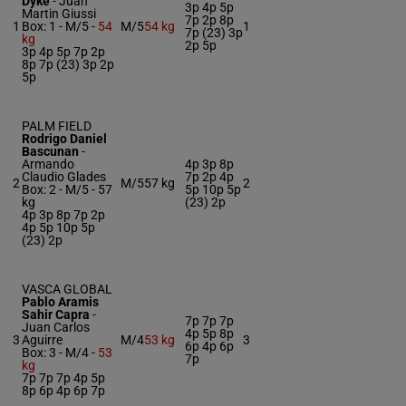
Dyke
-
Juan
3p 4p 5p
Martin Giussi
7p 2p 8p
1
Box: 1 -
M/5 -
54
M/5
54 kg
1
7p (23) 3p
kg
2p 5p
3p 4p 5p 7p 2p
8p 7p (23) 3p 2p
5p
PALM FIELD
Rodrigo Daniel
Bascunan
-
Armando
4p 3p 8p
Claudio Glades
7p 2p 4p
2
M/5
57 kg
2
Box: 2 -
M/5 -
57
5p 10p 5p
kg
(23) 2p
4p 3p 8p 7p 2p
4p 5p 10p 5p
(23) 2p
VASCA GLOBAL
Pablo Aramis
Sahir Capra
-
7p 7p 7p
Juan Carlos
4p 5p 8p
3
Aguirre
M/4
53 kg
3
6p 4p 6p
Box: 3 -
M/4 -
53
7p
kg
7p 7p 7p 4p 5p
8p 6p 4p 6p 7p