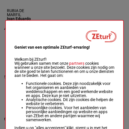
RUBIA DE
MARFIL
Ivan Eduardo
Monasterolo
-
4p 5p 3p
Mario Juan
4p 11p 9p
4
M/6
57 kg
4
Palacios
8p (23)
Box: 4 -
M/6 -
57
13p
kg
4p 5p 3p 4p 11p
9p 8p (23) 13p
Geniet van een optimale ZEturf-ervaring!
Welkom bij ZEturf!
ACE'S
Wij gebruiken samen met onze
partners
cookies
Joaquin Guida
-
wanneer u onze site bezoekt. Deze cookies zijn nodig om
5p 8p 6p
Juan Martin
de site goed te laten functioneren en om u onze diensten
6p 6p (23)
Giussi
aan te bieden. Het gaat om:
5
M/4
53 kg
5
8p 6p 9p
Box: 5 -
M/4 -
53
8p
kg
Functionele cookies. Deze zijn noodzakelijk voor
5p 8p 6p 6p 6p
het organiseren en aanbieden van
(23) 8p 6p 9p 8p
weddenschappen en een goed werkende website
en apps. Deze kun je niet uitzetten.
Analytische cookies. Dit zijn cookies die helpen de
website te verbeteren.
PIANGERE
Persoonlijke cookies. Voor het aanbieden van
Brian Rodrigo
persoonlijke aanbiedingen op website en apps
Enrique
-
Jorge
van ZEbet en andere partijen waarmee wij
6
Adrian
M/4
57 kg
6
samenwerken.
Mayansky Neer
Box: 6 -
M/4 -
57
Indien u op "alles accepteren" klikt, stemt u in met het