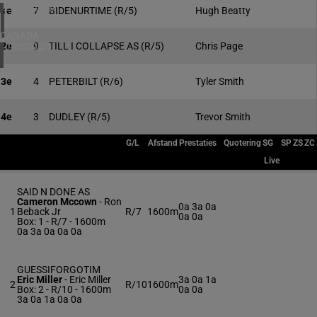
4 meeting(s)
1e
7
BIDENURTIME
(R/5)
Hugh Beatty
CANADA
1 meeting(s)
2e
9
TILL I COLLAPSE AS
(R/5)
Chris Page
3e
4
PETERBILT
(R/6)
Tyler Smith
4e
3
DUDLEY
(R/5)
Trevor Smith
G/L
Afstand
Prestaties
Quotering
SG
SP
ZS
ZC
Live
SAID N DONE AS
Cameron Mccown
-
Ron
0a 3a 0a
1
Beback Jr
R/7
1600m
0a 0a
Box: 1 -
R/7 - 1600m
0a 3a 0a 0a 0a
GUESSIFORGOTIM
Eric Miller
-
Eric Miller
3a 0a 1a
2
R/10
1600m
Box: 2 -
R/10 - 1600m
0a 0a
3a 0a 1a 0a 0a