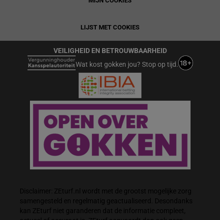
MIJN COOKIES
LIJST MET COOKIES
VEILIGHEID EN BETROUWBAARHEID
Wat kost gokken jou? Stop op tijd.
Disclaimer: ZEturf.nl wordt met de grootst mogelijke zorg
samengesteld en regelmatig geactualiseerd. Desondanks
kan ZEturf niet garanderen dat de informatie compleet,