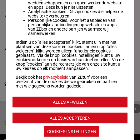
weddenschappen en een goed werkende website
BIDENURTIME
en apps. Deze kun je niet uitzetten.
Hugh Beatty
-
John G
Analytische cookies. Dit zijn cookies die helpen de
0a 2a 2a
7
Wengerd
R/5
1600m
website te verbeteren.
4a 2a
Box: 7 -
R/5 - 1600m
Persoonlijke cookies. Voor het aanbieden van
0a 2a 2a 4a 2a
persoonlijke aanbiedingen op website en apps
van ZEbet en andere partijen waarmee wij
samenwerken.
BURTON'S HILL
Indien u op "alles accepteren" klikt, stemt u in met het
Austin Hanners
-
Brian
plaatsen van deze soorten cookies. Indien u op "alles
0a 3a 3a
8
Clemmons
R/5
1600m
weigeren" klikt, worden alleen functionele cookies
3a 1a
Box: 8 -
R/5 - 1600m
geplaatst. Via de knop "cookies instellingen" kunt u uw
0a 3a 3a 3a 1a
cookievoorkeuren op basis van hun doel instellen. Via de
knop "cookies" aan de rechterzijde van onze site kunt u
uw keuzes op elk moment aanpassen."
TILL I COLLAPSE AS
Bekijk ook het
privacybeleid
van ZEturf voor een
Chris Page
-
Mike
overzicht van de cookies die we gebruiken en partijen
2a 0a 1a
9
Watson
R/5
1600m
met wie gegevens worden gedeeld.
0a 5a
Box: 9 -
R/5 - 1600m
2a 0a 1a 0a 5a
ALLES AFWIJZEN
Quoteringen verversen
ALLES ACCEPTEREN
Jouw favoriete paarden
COOKIES INSTELLINGEN