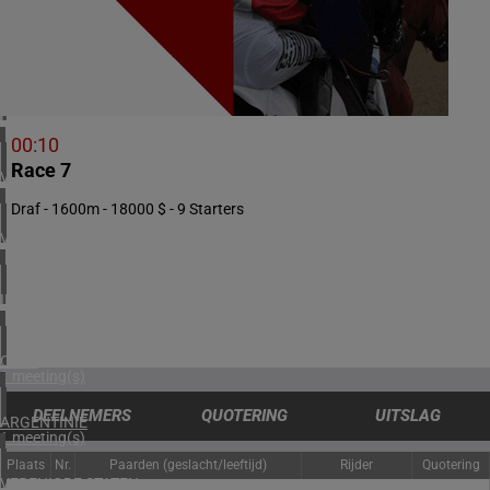
1 meeting(s)
ZUID-AFRIKA
2 meeting(s)
BAHREIN
1 meeting(s)
00:10
Race 7
VERENIGDE ARABISCHE EMIRATEN
1 meeting(s)
Draf - 1600m - 18000 $ - 9 Starters
VERENIGD KONINKRIJK
4 meeting(s)
IERLAND
2 meeting(s)
CHILI
1 meeting(s)
DEELNEMERS
QUOTERING
UITSLAG
ARGENTINIË
1 meeting(s)
Plaats
Nr.
Paarden (geslacht/leeftijd)
Rijder
Quotering
VERENIGDE STATEN