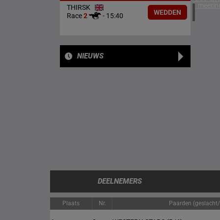
1 meetin
THIRSK
WEDDEN
Race
2
-
15:40
NIEUWS
DEELNEMERS
Plaats
Nr.
Paarden (geslacht/l