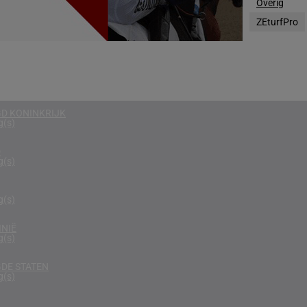
Overig
g(s)
ZEturfPro
N
g(s)
DE ARABISCHE EMIRATEN
g(s)
D KONINKRIJK
g(s)
D
g(s)
g(s)
NIË
g(s)
DE STATEN
g(s)