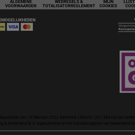
ALGEMENE
WEDREGELS &
MIJN
LIJS
VOORWAARDEN
TOTALISATORREGLEMENT
COOKIES
COO
KMOGELIJKHEDEN
autoriteit van 15 februari 2022, kenmerk 1600/01.257.364 tot het verlene
ng & Nederland B.V. ingeschreven in het handelsregister van Nederland