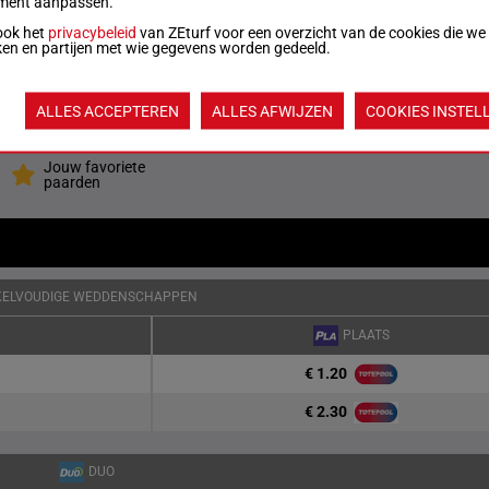
ment aanpassen."
8p
ook het
privacybeleid
van ZEturf voor een overzicht van de cookies die we
ken en partijen met wie gegevens worden gedeeld.
g
5p 4p 2p 6p 9p 1p 1p 9p 5p 3p 1p (23) 3p
3
ALLES ACCEPTEREN
ALLES AFWIJZEN
COOKIES INSTEL
Quoteringen ve
Jouw favoriete
paarden
KELVOUDIGE WEDDENSCHAPPEN
PLAATS
€ 1.20
€ 2.30
DUO