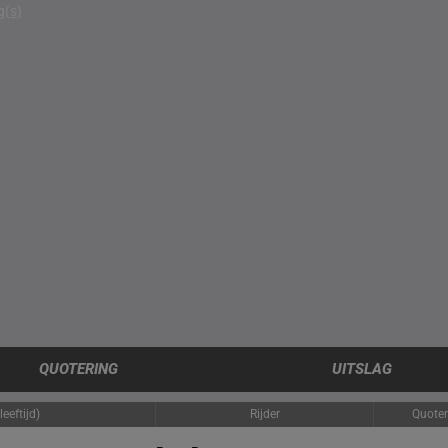
g(s)
QUOTERING
UITSLAG
eeftijd)
Rijder
Quoter