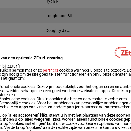
Ryan R.
Loughnane Bil.
Doughty Jac.
Keniry Lia.
ht
Prestaties
Startbox
Quotering
Winnend
P
 van een optimale ZEturf-ervaring!
Live
bij ZEturf!
bruiken samen met onze
partners
cookies wanneer u onze site bezoekt. D
 zijn nodig om de site goed te laten functioneren en om u onze diensten 
g
9p 4p 4p 3p 4p 3p 1p 2p 3p 1p 1p (23) 12p
5
. Het gaat om:
Functionele cookies. Deze zijn noodzakelijk voor het organiseren en aanb
van weddenschappen en een goed werkende website en apps. Deze kun je
7p 7p 9p (23) 6p 3p (22) 4p 1p 5p Ap
1
uitzetten.
Analytische cookies. Dit zijn cookies die helpen de website te verbeteren.
Persoonlijke cookies. Voor het aanbieden van persoonlijke aanbiedingen 
website en apps van ZEbet en andere partijen waarmee wij samenwerken
4p 9p 7p 6p 7p 10p 1p 4p 5p 3p 12p 11p
4
u op "alles accepteren" klikt, stemt u in met het plaatsen van deze soorten
. Indien u op "alles weigeren" klikt, worden alleen functionele cookies gep
knop "cookies instellingen" kunt u uw cookievoorkeuren op basis van hun 
en. Via de knop "cookies" aan de rechterzijde van onze site kunt u uw keuz
6p 2p 3p 3p 3p 6p 3p 13p 12p 14p 10p (23)
2