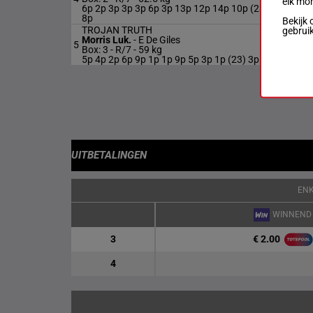
elk mo
kg
6p 2p 3p 3p 3p 6p 3p 13p 12p 14p 10p (23)
8p
Bekijk 
TROJAN TRUTH
gebrui
Morris Luk.
-
E De Giles
5
R/7
59 k
Box: 3 -
R/7 -
59 kg
5p 4p 2p 6p 9p 1p 1p 9p 5p 3p 1p (23) 3p
UITBETALINGEN
EN
WINNEND
€ 2.00
3
4