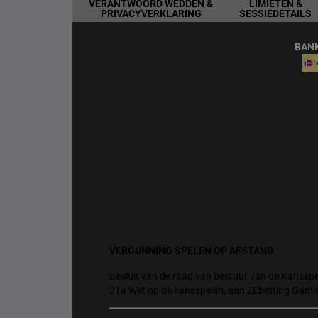
VERANTWOORD WEDDEN &
LIMIETEN &
PRIVACYVERKLARING
SESSIEDETAILS
BAN
VERGUNNING SPELEN OP AFSTAND
Besluit van de raad van bestuur van de Kansspel
31a Wet op de kansspelen, aan ZEbetting Gami