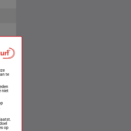
laats
2e
4e
eze
aan te
ieden
 niet
op
.
laatst.
doel
es op