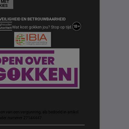
T MET
KIES
VEILIGHEID EN BETROUWBAARHEID
Wat kost gokken jou? Stop op tijd.
n van een vergunning, als bedoeld in artikel
 onder nummer 27144447.