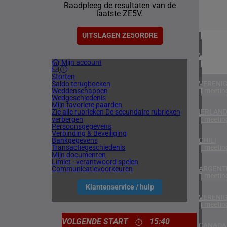
Raadpleeg de resultaten van de
2 meetin
laatste ZE5V.
BAHREI
1 meetin
UITSLAGEN ZE5ORDRE
VERENIG
Mijn account
1 meetin
Storten
Saldo terugboeken
VERENIG
Weddenschappen
4 meetin
Wedgeschiedenis
Mijn favoriete paarden
Zie alle rubrieken
De secundaire rubrieken
IERLAN
verbergen
2 meetin
Persoonsgegevens
Verbinding & Beveiliging
Bankgegevens
CHILI
Transactiegeschiedenis
1 meetin
Mijn documenten
Limiet - verantwoord spelen
Communicatievoorkeuren
ARGENTI
1 meetin
Klantenservice / hulp
VERENIG
4 meetin
VOLGENDE START
15:40
CANADA