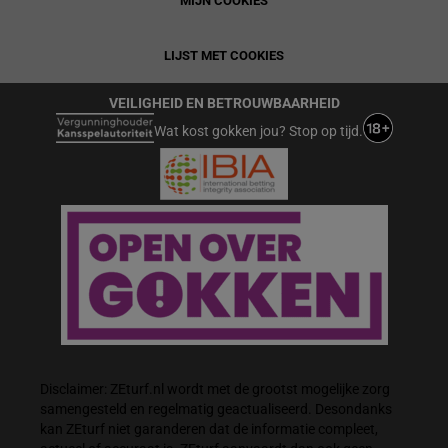
MIJN COOKIES
LIJST MET COOKIES
VEILIGHEID EN BETROUWBAARHEID
Wat kost gokken jou? Stop op tijd.
Disclaimer: ZEturf.nl wordt met de grootst mogelijke zorg
samengesteld en regelmatig geactualiseerd. Desondanks
kan ZEturf niet garanderen dat de informatie compleet,