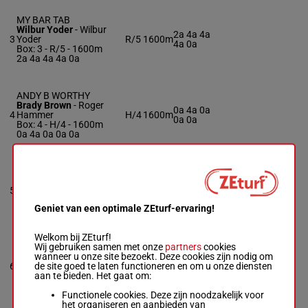
MY BAR TAB
Wilbur Yoder
-
Wilbur
2a 4a 4a
3
Yoder
R/5
1600m
4a 0a
Box: 3 -
R/5 - 1600m
2a 4a 4a 4a 0a
ANDY B WORTHY
Brady Brown
-
Roger
0a 4a 0a
4
Hammer
H/4
1600m
0a 0a
Box: 4 -
H/4 - 1600m
0a 4a 0a 0a 0a
FRANK THE TANK
Brian Zendt
-
William
0a 0a 0a
5
Zendt
R/4
1600m
2a 3a
Box: 5 -
R/4 - 1600m
Geniet van een optimale ZEturf-ervaring!
0a 0a 0a 2a 3a
Welkom bij ZEturf!
Wij gebruiken samen met onze
partners
cookies
MARCHING FOURTH
wanneer u onze site bezoekt. Deze cookies zijn nodig om
Anthony Macdonald
-
0a 2a 2a
de site goed te laten functioneren en om u onze diensten
6
Elisha Lafreniere
R/4
1600m
3a 2a
aan te bieden. Het gaat om:
Box: 6 -
R/4 - 1600m
0a 2a 2a 3a 2a
Functionele cookies. Deze zijn noodzakelijk voor
het organiseren en aanbieden van