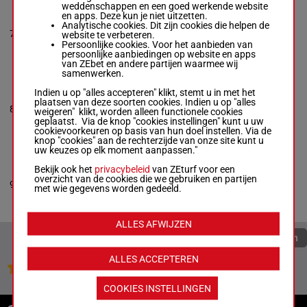
weddenschappen en een goed werkende website
WILDANDFREE
en apps. Deze kun je niet uitzetten.
Ronnie Wrenn Jr.
-
Analytische cookies. Dit zijn cookies die helpen de
0a 2a 3a
7
Lester Mullet
M/6
1600m
website te verbeteren.
2a 2a
Box: 7 -
M/6 - 1600m
Persoonlijke cookies. Voor het aanbieden van
0a 2a 3a 2a 2a
persoonlijke aanbiedingen op website en apps
van ZEbet en andere partijen waarmee wij
samenwerken.
HL LIKEILAT
Indien u op "alles accepteren" klikt, stemt u in met het
Dave Palone
-
Chuck
plaatsen van deze soorten cookies. Indien u op "alles
2a 3a 4a
8
Crissman Jr
R/4
1600m
weigeren" klikt, worden alleen functionele cookies
1a 0a
Box: 8 -
R/4 - 1600m
geplaatst. Via de knop "cookies instellingen" kunt u uw
2a 3a 4a 1a 0a
cookievoorkeuren op basis van hun doel instellen. Via de
knop "cookies" aan de rechterzijde van onze site kunt u
uw keuzes op elk moment aanpassen."
LOVIN PRESLEY
Bekijk ook het
privacybeleid
van ZEturf voor een
Jeremy Indof
-
Kelly
overzicht van de cookies die we gebruiken en partijen
4a 0a 0a
9
Paver
R/4
1600m
met wie gegevens worden gedeeld.
0a 1a
Box: 9 -
R/4 - 1600m
4a 0a 0a 0a 1a
ALLES AFWIJZEN
Quoteringen verversen
ALLES ACCEPTEREN
Jouw favoriete paarden
COOKIES INSTELLINGEN