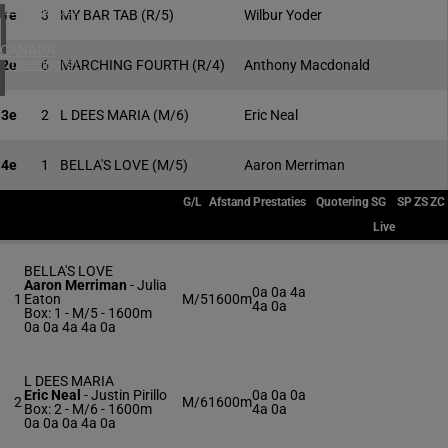
4 meeting(s)
1e
3
MY BAR TAB
(R/5)
Wilbur Yoder
CANADA
1 meeting(s)
2e
6
MARCHING FOURTH
(R/4)
Anthony Macdonald
3e
2
L DEES MARIA
(M/6)
Eric Neal
4e
1
BELLA'S LOVE
(M/5)
Aaron Merriman
G/L
Afstand
Prestaties
Quotering
SG
SP
ZS
ZC
Live
BELLA'S LOVE
Aaron Merriman
-
Julia
0a 0a 4a
1
Eaton
M/5
1600m
4a 0a
Box: 1 -
M/5 - 1600m
0a 0a 4a 4a 0a
L DEES MARIA
Eric Neal
-
Justin Pirillo
0a 0a 0a
2
M/6
1600m
Box: 2 -
M/6 - 1600m
4a 0a
0a 0a 0a 4a 0a