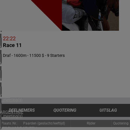
1 meeting(s)
ZUID-AFRIKA
2 meeting(s)
BAHREIN
1 meeting(s)
22:22
Race 11
VERENIGDE ARABISCHE EMIRATEN
1 meeting(s)
Draf - 1600m - 11500 $ - 9 Starters
VERENIGD KONINKRIJK
4 meeting(s)
IERLAND
2 meeting(s)
CHILI
1 meeting(s)
DEELNEMERS
QUOTERING
UITSLAG
ARGENTINIË
1 meeting(s)
Plaats
Nr.
Paarden (geslacht/leeftijd)
Rijder
Quotering
VERENIGDE STATEN