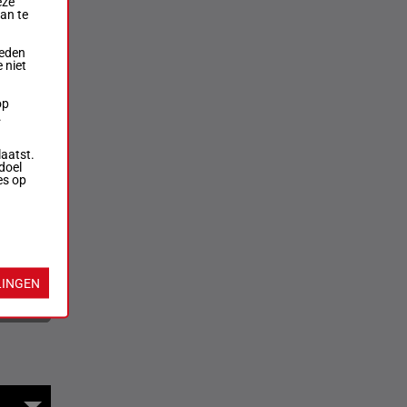
eze
aan te
ieden
 niet
op
.
laatst.
doel
es op
LINGEN
rversen