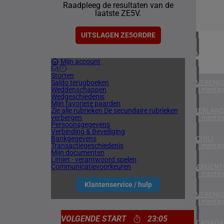
Raadpleeg de resultaten van de
2 meetin
laatste ZE5V.
BAHREI
1 meetin
UITSLAGEN ZE5ORDRE
VERENIG
Mijn account
1 meetin
Storten
Saldo terugboeken
VERENIG
Weddenschappen
4 meetin
Wedgeschiedenis
Mijn favoriete paarden
Zie alle rubrieken
De secundaire rubrieken
IERLAN
verbergen
2 meetin
Persoonsgegevens
Verbinding & Beveiliging
Bankgegevens
CHILI
Transactiegeschiedenis
1 meetin
Mijn documenten
Limiet - verantwoord spelen
Communicatievoorkeuren
ARGENTI
1 meetin
Klantenservice / hulp
VERENIG
4 meetin
VOLGENDE START
23:05
CANADA