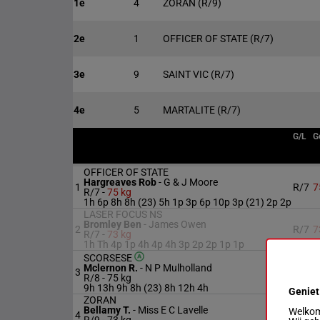
1e
4
ZORAN
(R/9)
2e
1
OFFICER OF STATE
(R/7)
3e
9
SAINT VIC
(R/7)
4e
5
MARTALITE
(R/7)
G/L
G
OFFICER OF STATE
Hargreaves Rob
-
G & J Moore
1
R/7
7
R/7 -
75 kg
1h 6p 8h 8h (23) 5h 1p 3p 6p 10p 3p (21) 2p 2p
LASER FOCUS NS
Bromley Ben
-
James Owen
2
R/7
7
R/7 -
73 kg
1h Th 4p 1p 4h 4p 4h 3p 2p 2p 1p 1p
SCORSESE
Mclernon R.
-
N P Mulholland
3
R/8
7
R/8 -
75 kg
9h 13h 9h 8h (23) 8h 12h 4h
Geniet
ZORAN
Bellamy T.
-
Miss E C Lavelle
Welkom 
4
R/9
7