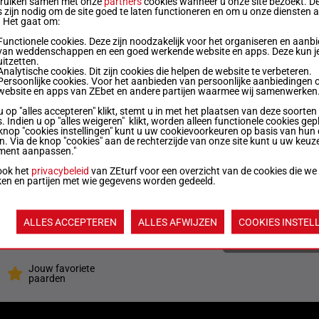
bruiken samen met onze
partners
cookies wanneer u onze site bezoekt. D
 zijn nodig om de site goed te laten functioneren en om u onze diensten 
. Het gaat om:
1 kg
1h 9h 3h 9h (23) 12h 5h 9p
Functionele cookies. Deze zijn noodzakelijk voor het organiseren en aanb
van weddenschappen en een goed werkende website en apps. Deze kun je
uitzetten.
Analytische cookies. Dit zijn cookies die helpen de website te verbeteren.
1.5 kg
10h 4h (23) 7h 4h 6h 9h 8p
Persoonlijke cookies. Voor het aanbieden van persoonlijke aanbiedingen 
website en apps van ZEbet en andere partijen waarmee wij samenwerken
u op "alles accepteren" klikt, stemt u in met het plaatsen van deze soorten
. Indien u op "alles weigeren" klikt, worden alleen functionele cookies gep
8 kg
Ah 3h (23) 3h 4h 5h 3h (22) 3h 4h 7p 5h 3p 4p
knop "cookies instellingen" kunt u uw cookievoorkeuren op basis van hun 
en. Via de knop "cookies" aan de rechterzijde van onze site kunt u uw keuz
ment aanpassen."
6.5 kg
4h (22) 6h 8h 9h 9h 6h 6h (21) 6p
ook het
privacybeleid
van ZEturf voor een overzicht van de cookies die we
ken en partijen met wie gegevens worden gedeeld.
3.5 kg
7h 7h 9h 4h 4h 7h (23) 5h 16p
ALLES ACCEPTEREN
ALLES AFWIJZEN
COOKIES INSTEL
Quoteringen ve
Jouw favoriete
paarden