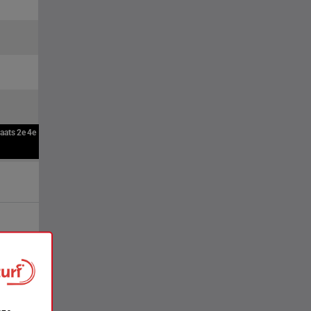
aats
2e
4e