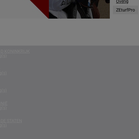
Overig
g(s)
ZEturfPro
N
g(s)
DE ARABISCHE EMIRATEN
g(s)
D KONINKRIJK
g(s)
D
g(s)
g(s)
NIË
g(s)
DE STATEN
g(s)