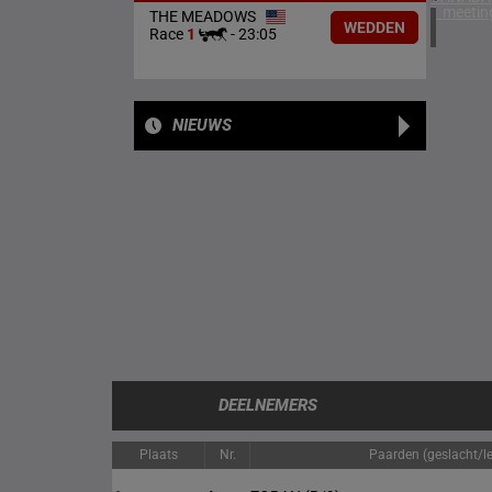
1 meetin
THE MEADOWS
WEDDEN
Race
1
-
23:05
NIEUWS
DEELNEMERS
Plaats
Nr.
Paarden (geslacht/lee