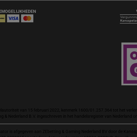
KMOGELIJKHEDEN
autoriteit van 15 februari 2022, kenmerk 1600/01.257.364 tot het verlene
ng & Nederland B.V. ingeschreven in het handelsregister van Nederland
isator is afgegeven aan ZEbetting & Gaming Nederland BV door de Kanssp