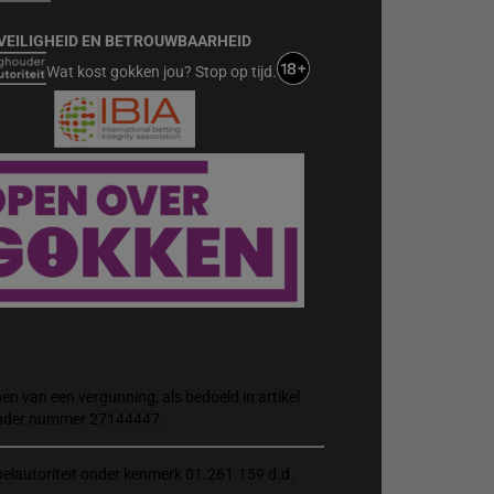
VEILIGHEID EN BETROUWBAARHEID
Wat kost gokken jou? Stop op tijd.
n van een vergunning, als bedoeld in artikel
 onder nummer 27144447.
elautoriteit onder kenmerk 01.261.159 d.d.