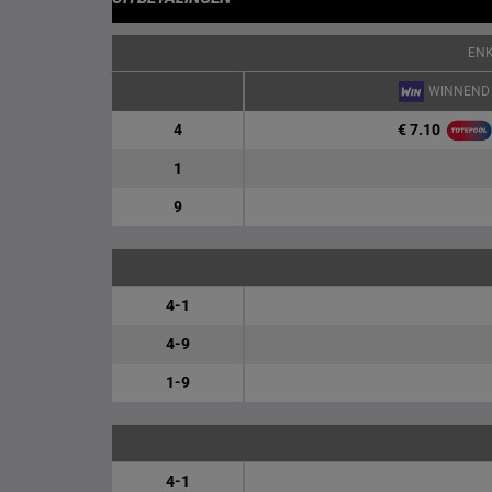
EN
WINNEND
€ 7.10
4
1
9
4-1
4-9
1-9
4-1