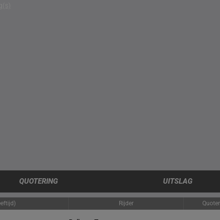
g(s)
QUOTERING
UITSLAG
ftijd)
Rijder
Quoter