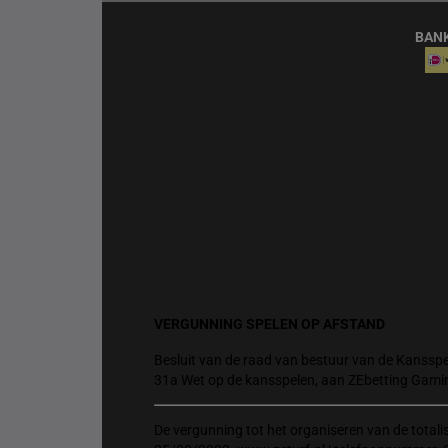
BAN
VERGUNNING SPELEN OP AFSTAND
Besluit van de raad van bestuur van de Kansspel
31a Wet op de kansspelen, aan ZEbetting Gami
De vergunning tot het organiseren van de total