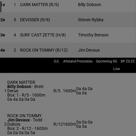
1 meeting(s)
1e
1
DARK MATTER
(R/5)
Billy Dobson
2e
5
DEVISSER
(R/9)
Steven Rybka
3e
4
SURF CAST ZETTE
(H/8)
Timothy Benson
4e
2
ROCK ON TOMMY
(R/12)
Jim Devaux
G/L
Afstand
Prestaties
Quotering
SG
SP
ZS
ZC
Live
DARK MATTER
Billy Dobson
-
Brett
0a 4a 0a
1
Derue
R/5
1600m
0a 0a
Box: 1 -
R/5 - 1600m
0a 4a 0a 0a 0a
ROCK ON TOMMY
Jim Devaux
-
Todd
0a 0a 0a
2
Dubois
R/12
1600m
0a 5a
Box: 2 -
R/12 - 1600m
0a 0a 0a 0a 5a