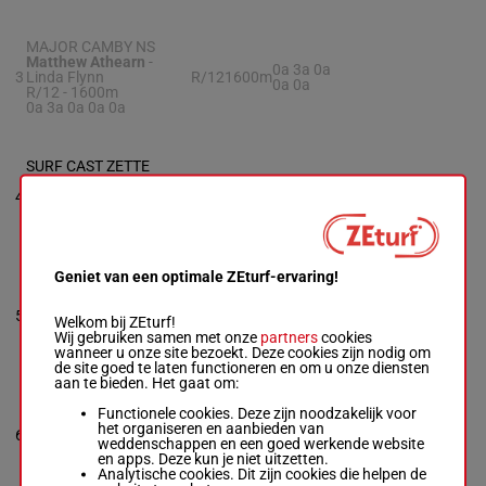
MAJOR CAMBY NS
Matthew Athearn
-
0a 3a 0a
3
Linda Flynn
R/12
1600m
0a 0a
R/12 - 1600m
0a 3a 0a 0a 0a
SURF CAST ZETTE
Timothy Benson
-
John
4a 0a 5a
4
Prescott
H/8
1600m
0a 0a
Box: 4 -
H/8 - 1600m
4a 0a 5a 0a 0a
Geniet van een optimale ZEturf-ervaring!
DEVISSER
Steven Rybka
-
Steven
2a 3a 4a
5
Rybka
R/9
1600m
Welkom bij ZEturf!
2a 4a
Box: 5 -
R/9 - 1600m
Wij gebruiken samen met onze
partners
cookies
2a 3a 4a 2a 4a
wanneer u onze site bezoekt. Deze cookies zijn nodig om
de site goed te laten functioneren en om u onze diensten
aan te bieden. Het gaat om:
GO RANDY GO
Functionele cookies. Deze zijn noodzakelijk voor
Jay Randall
-
Paul
het organiseren en aanbieden van
0a 4a 0a
6
Dudka
R/6
1600m
weddenschappen en een goed werkende website
4a 3a
Box: 6 -
R/6 - 1600m
en apps. Deze kun je niet uitzetten.
0a 4a 0a 4a 3a
Analytische cookies. Dit zijn cookies die helpen de