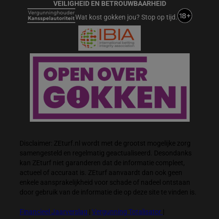
VEILIGHEID EN BETROUWBAARHEID
Wat kost gokken jou? Stop op tijd.
Disclaimer: ZEturf.nl wordt met de grootst mogelijke zorg
samengesteld en regelmatig geactualiseerd. Desondanks
kan ZEturf niet garanderen dat de informatie compleet,
actueel of accuraat is. ZEturf aanvaardt dan ook geen
enkele aansprakelijkheid voor schade of nadeel ontstaan
door gebruik van de informatie die op deze site te vinden is.
Financieel Jaarverslag
|
Vergunning Totalisator
|