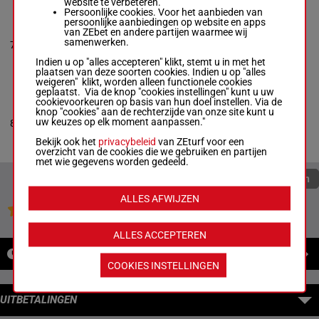
website te verbeteren.
Persoonlijke cookies. Voor het aanbieden van
persoonlijke aanbiedingen op website en apps
TRANSATLANTIC
van ZEbet en andere partijen waarmee wij
Edward Clement
-
0a 0a 0a
samenwerken.
7
Edward Clement
R/10
1600m
0a 4a
Box: 7 -
R/10 - 1600m
Indien u op "alles accepteren" klikt, stemt u in met het
0a 0a 0a 0a 4a
plaatsen van deze soorten cookies. Indien u op "alles
weigeren" klikt, worden alleen functionele cookies
geplaatst. Via de knop "cookies instellingen" kunt u uw
cookievoorkeuren op basis van hun doel instellen. Via de
ASTAIRES ARSENAL
knop "cookies" aan de rechterzijde van onze site kunt u
Frank Affrunti
-
Misty
0a 0a 0a
uw keuzes op elk moment aanpassen."
8
Carey
R/4
1600m
0a 0a
Box: 8 -
R/4 - 1600m
Bekijk ook het
privacybeleid
van ZEturf voor een
0a 0a 0a 0a 0a
overzicht van de cookies die we gebruiken en partijen
met wie gegevens worden gedeeld.
Quoteringen verversen
ALLES AFWIJZEN
Jouw favoriete paarden
ALLES ACCEPTEREN
NIEUWS
COOKIES INSTELLINGEN
UITBETALINGEN