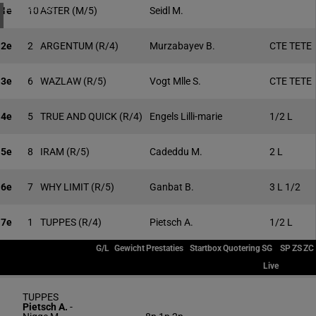
1 meeting(s)
1e
10
ASTER
(M/5)
Seidl M.
2e
2
ARGENTUM
(R/4)
Murzabayev B.
CTE TETE
3e
6
WAZLAW
(R/5)
Vogt Mlle S.
CTE TETE
4e
5
TRUE AND QUICK
(R/4)
Engels Lilli-marie
1/2 L
5e
8
IRAM
(R/5)
Cadeddu M.
2 L
6e
7
WHY LIMIT
(R/5)
Ganbat B.
3 L 1/2
7e
1
TUPPES
(R/4)
Pietsch A.
1/2 L
G/L
Gewicht
Prestaties
Startbox
Quotering
SG
SP
ZS
ZC
Live
TUPPES
Pietsch A.
-