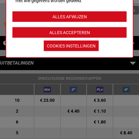
met wie gegevens worden gedeeld.
Quoteringen verversen
ALLES AFWIJZEN
Jouw favoriete paarden
ALLES ACCEPTEREN
NIEUWS
COOKIES INSTELLINGEN
UITBETALINGEN
ENKELVOUDIGE WEDDENSCHAPPEN
10
€ 23.00
€ 3.60
2
€ 4.40
€ 1.10
6
€ 1.80
5
€ 8.40