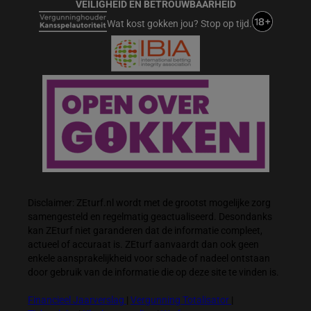
VEILIGHEID EN BETROUWBAARHEID
Wat kost gokken jou? Stop op tijd.
Disclaimer: ZEturf.nl wordt met de grootst mogelijke zorg
samengesteld en regelmatig geactualiseerd. Desondanks
kan ZEturf niet garanderen dat de informatie compleet,
actueel of accuraat is. ZEturf aanvaardt dan ook geen
enkele aansprakelijkheid voor schade of nadeel ontstaan
door gebruik van de informatie die op deze site te vinden is.
Financieel Jaarverslag
|
Vergunning Totalisator
|