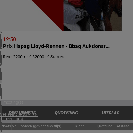
3 meeting(s)
ZWEDEN
1 meeting(s)
NOORWEGEN
2 meeting(s)
12:50
Prix Hapag Lloyd-Rennen - Bbag Auktionsrennen - ...
ZUID-AFRIKA
1 meeting(s)
Ren - 2200m - € 52000 - 9 Starters
VERENIGD KONINKRIJK
3 meeting(s)
IERLAND
2 meeting(s)
URUGUAY
1 meeting(s)
DEELNEMERS
QUOTERING
UITSLAG
VERENIGDE STATEN
4 meeting(s)
Plaats
Nr.
Paarden (geslacht/leeftijd)
Rijder
Quotering
Afstand
CANADA