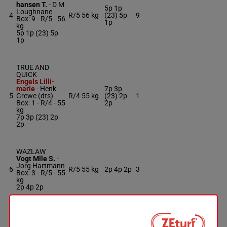
hansen T.
-
D M
5p 1p
Loughnane
4
R/5
56 kg
(23) 5p
9
Box: 9 -
R/5 -
56
1p
kg
5p 1p (23) 5p
1p
TRUE AND
QUICK
Engels Lilli-
marie
-
Henk
7p 3p
5
Grewe (dts)
R/4
55 kg
(23) 2p
1
Box: 1 -
R/4 -
55
2p
kg
7p 3p (23) 2p
2p
WAZLAW
Vogt Mlle S.
-
Jorg Hartmann
6
R/5
55 kg
2p 4p 2p
3
Box: 3 -
R/5 -
55
kg
2p 4p 2p
WHY LIMIT
Ganbat B.
-