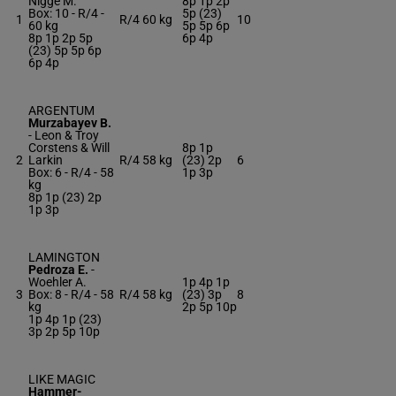
Nigge M.
8p 1p 2p
Box: 10 -
R/4 -
5p (23)
1
R/4
60 kg
10
60 kg
5p 5p 6p
8p 1p 2p 5p
6p 4p
(23) 5p 5p 6p
6p 4p
ARGENTUM
Murzabayev B.
-
Leon & Troy
Corstens & Will
8p 1p
2
Larkin
R/4
58 kg
(23) 2p
6
Box: 6 -
R/4 -
58
1p 3p
kg
8p 1p (23) 2p
1p 3p
LAMINGTON
Pedroza E.
-
Woehler A.
1p 4p 1p
3
Box: 8 -
R/4 -
58
R/4
58 kg
(23) 3p
8
kg
2p 5p 10p
1p 4p 1p (23)
3p 2p 5p 10p
LIKE MAGIC
Hammer-