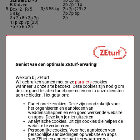
3p 2p 8p
Schwarz D.
-
S
2p 7p 11p
B Kotzen
5
R/5
58 kg
2p 7p (23)
2
Box: 2 -
R/5 -
7p 7p 6p
58 kg
2p
3p 2p 8p 2p 7p
11p 2p 7p (23)
7p 7p 6p 2p
STROKE OF
MERCY
Penny J.
-
C J
(23) 2p 1p
Lensley
(22) 3p 8p
6
Box: 8 -
H/6 -
H/6
58 kg
8
8p 3p 3p
Geniet van een optimale ZEturf-ervaring!
58 kg
3p
(23) 2p 1p (22)
3p 8p 8p 3p 3p
Welkom bij ZEturf!
3p
Wij gebruiken samen met onze
partners
cookies
wanneer u onze site bezoekt. Deze cookies zijn nodig om
de site goed te laten functioneren en om u onze diensten
aan te bieden. Het gaat om:
AFTER HOURS
Functionele cookies. Deze zijn noodzakelijk voor
Zackey C.
-
S J
7p 3p 11p
het organiseren en aanbieden van
Gray
2p 9p 7p
weddenschappen en een goed werkende website
Box: 3 -
R/9 -
7
R/9
57 kg
7p 12p
3
en apps. Deze kun je niet uitzetten.
57 kg
(23) 12p
Analytische cookies. Dit zijn cookies die helpen de
7p 3p 11p 2p
11p 2p 1p
website te verbeteren.
9p 7p 7p 12p
Persoonlijke cookies. Voor het aanbieden van
(23) 12p 11p
persoonlijke aanbiedingen op website en apps
2p 1p
van ZEbet en andere partijen waarmee wij