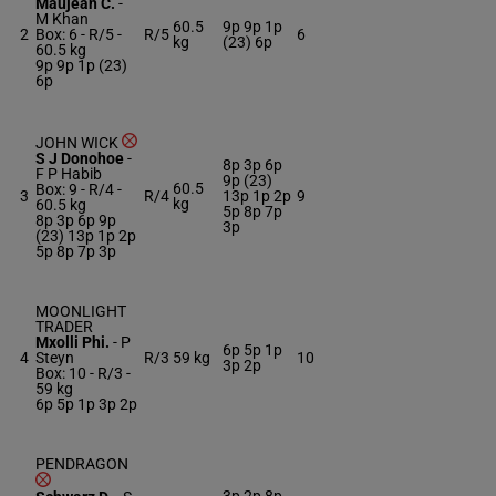
Maujean C.
-
M Khan
60.5
9p 9p 1p
2
Box: 6 -
R/5 -
R/5
6
kg
(23) 6p
60.5 kg
9p 9p 1p (23)
6p
JOHN WICK
S J Donohoe
-
8p 3p 6p
F P Habib
9p (23)
60.5
Box: 9 -
R/4 -
3
R/4
13p 1p 2p
9
kg
60.5 kg
5p 8p 7p
8p 3p 6p 9p
3p
(23) 13p 1p 2p
5p 8p 7p 3p
MOONLIGHT
TRADER
Mxolli Phi.
-
P
6p 5p 1p
4
Steyn
R/3
59 kg
10
3p 2p
Box: 10 -
R/3 -
59 kg
6p 5p 1p 3p 2p
PENDRAGON