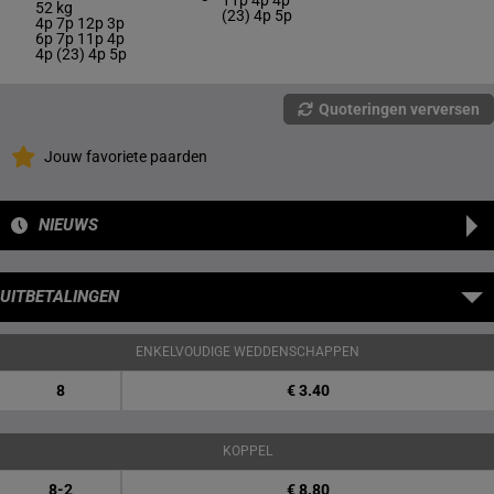
11p 4p 4p
52 kg
(23) 4p 5p
4p 7p 12p 3p
6p 7p 11p 4p
4p (23) 4p 5p
Quoteringen verversen
Jouw favoriete paarden
NIEUWS
UITBETALINGEN
ENKELVOUDIGE WEDDENSCHAPPEN
8
€ 3.40
KOPPEL
8-2
€ 8.80