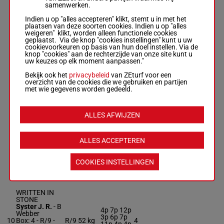
samenwerken.
Indien u op "alles accepteren" klikt, stemt u in met het
WARM
plaatsen van deze soorten cookies. Indien u op "alles
WINTER NITE
weigeren" klikt, worden alleen functionele cookies
Lerena G.
-
F P
5p 9p 7p
geplaatst. Via de knop "cookies instellingen" kunt u uw
Habib
8p (23) 9p
56.5
cookievoorkeuren op basis van hun doel instellen. Via de
8
Box: 1 -
R/5 -
R/5
8p 7p 1p
1
kg
knop "cookies" aan de rechterzijde van onze site kunt u
56.5 kg
3p 2p 3p
uw keuzes op elk moment aanpassen."
5p 9p 7p 8p
9p
(23) 9p 8p 7p
Bekijk ook het
privacybeleid
van ZEturf voor een
1p 3p 2p 3p 9p
overzicht van de cookies die we gebruiken en partijen
met wie gegevens worden gedeeld.
RISKY
BUSINESS
ALLES AFWIJZEN
Gates J.
-
S J
4p 5p 5p
Gray
3p (23) 5p
Box: 5 -
M/6 -
9
M/6
52 kg
8p 3p 6p
5
52 kg
ALLES ACCEPTEREN
9p 10p
4p 5p 5p 3p
(22) 7p 4p
(23) 5p 8p 3p
6p 9p 10p (22)
COOKIES INSTELLINGEN
7p 4p
WRITTEN IN
STONE
Syster J. R.
-
B
4p 7p 12p
Webber
3p 6p 7p
10
Box: 4 -
R/9 -
R/9
52 kg
4