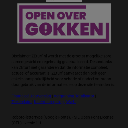
Disclaimer: ZEturf.nl wordt met de grootst mogelijke zorg
samengesteld en regelmatig geactualiseerd. Desondanks
kan ZEturf niet garanderen dat de informatie compleet,
actueel of accuraat is. ZEturf aanvaardt dan ook geen
enkele aansprakelijkheid voor schade of nadeel ontstaan
door gebruik van de informatie die op deze site te vinden is.
Financieel Jaarverslag
|
Vergunning Totalisator
|
Ticketclaim
|
Klachtenregeling
|
Wwft
Roboto-lettertype (Google Fonts). - SIL Open Font License
(OFL) - versie 1.1