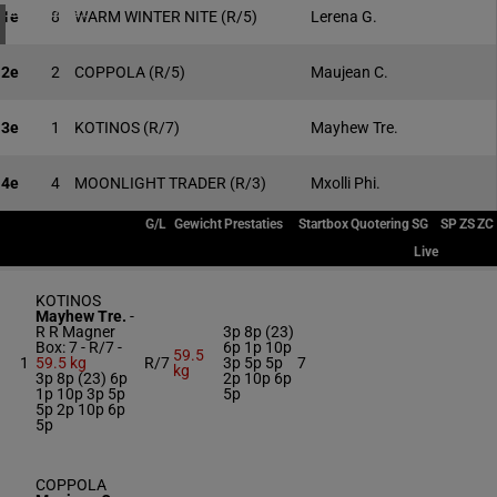
1 meeting(s)
1e
8
WARM WINTER NITE
(R/5)
Lerena G.
2e
2
COPPOLA
(R/5)
Maujean C.
3e
1
KOTINOS
(R/7)
Mayhew Tre.
4e
4
MOONLIGHT TRADER
(R/3)
Mxolli Phi.
G/L
Gewicht
Prestaties
Startbox
Quotering
SG
SP
ZS
ZC
Live
KOTINOS
Mayhew Tre.
-
R R Magner
3p 8p (23)
Box: 7 -
R/7 -
6p 1p 10p
59.5
1
59.5 kg
R/7
3p 5p 5p
7
kg
3p 8p (23) 6p
2p 10p 6p
1p 10p 3p 5p
5p
5p 2p 10p 6p
5p
COPPOLA