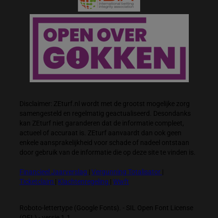
Disclaimer: ZEturf.nl wordt met de grootst mogelijke zorg
samengesteld en regelmatig geactualiseerd. Desondanks
kan ZEturf niet garanderen dat de informatie compleet,
actueel of accuraat is. ZEturf aanvaardt dan ook geen
enkele aansprakelijkheid voor schade of nadeel ontstaan
door gebruik van de informatie die op deze site te vinden is.
Financieel Jaarverslag
|
Vergunning Totalisator
|
Ticketclaim
|
Klachtenregeling
|
Wwft
Roboto-lettertype (Google Fonts). - SIL Open Font License
(OFL) - versie 1.1