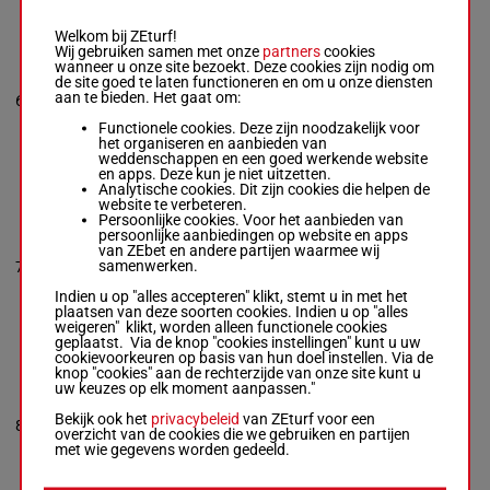
Welkom bij ZEturf!
CLAUSES ANDY
Wij gebruiken samen met onze
partners
cookies
Emelie
wanneer u onze site bezoekt. Deze cookies zijn nodig om
Gustavsson
-
de site goed te laten functioneren en om u onze diensten
5p 1p 4p
Marie Lustig
aan te bieden. Het gaat om:
6
R/8
60 kg
4p (23)
6
Box: 6 -
R/8 -
60
6p
kg
Functionele cookies. Deze zijn noodzakelijk voor
5p 1p 4p 4p (23)
het organiseren en aanbieden van
6p
weddenschappen en een goed werkende website
en apps. Deze kun je niet uitzetten.
Analytische cookies. Dit zijn cookies die helpen de
website te verbeteren.
ALVENA SVAIP
Persoonlijke cookies. Voor het aanbieden van
Hjalmarsson
persoonlijke aanbiedingen op website en apps
Mme Thu.
-
van ZEbet en andere partijen waarmee wij
5p 6p 8p
Henrik Engblom
samenwerken.
7
R/5
58 kg
(23) 3p
7
Box: 7 -
R/5 -
58
3p
kg
Indien u op "alles accepteren" klikt, stemt u in met het
5p 6p 8p (23) 3p
plaatsen van deze soorten cookies. Indien u op "alles
3p
weigeren" klikt, worden alleen functionele cookies
geplaatst. Via de knop "cookies instellingen" kunt u uw
cookievoorkeuren op basis van hun doel instellen. Via de
knop "cookies" aan de rechterzijde van onze site kunt u
LEGACY HEART
uw keuzes op elk moment aanpassen."
Stina Ostlund
-
Maria T Olsson
2p 3p
Bekijk ook het
privacybeleid
van ZEturf voor een
8
Box: 8 -
R/7 -
67
R/7
67 kg
(23) 2p
8
overzicht van de cookies die we gebruiken en partijen
kg
10p 1p
met wie gegevens worden gedeeld.
2p 3p (23) 2p
10p 1p