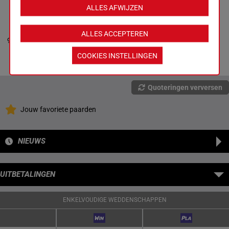
ALLES AFWIJZEN
HIPSTER
Ericsson Mme C.
-
Ewa Sarlöv
ALLES ACCEPTEREN
3p 4p 7p
9
Box: 9 -
R/12 -
61
R/12
61 kg
(23) 5p
9
kg
6p
3p 4p 7p (23) 5p
COOKIES INSTELLINGEN
6p
Quoteringen verversen
Jouw favoriete paarden
NIEUWS
UITBETALINGEN
ENKELVOUDIGE WEDDENSCHAPPEN