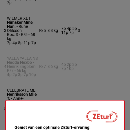
7p
WILMER XET
Nimaker Mme
Han.
-
Rune
7p 4p 5p
3
Ohlsson
R/5
68 kg
3
11p 7p
Box: 3 -
R/5 -
68
kg
7p 4p 5p 11p 7p
YALLA YALLA NS
Hedda Nexbo
-
4p 2p 3p
4
Henrik Engblom
R/7
66 kg
7p 10p
R/7 -
66 kg
4p 2p 3p 7p 10p
CELEBRATE ME
Henriksson Mlle
T.
-
Anne-
Catherine
5p 3p 5p
Svedberg-
5
R/9
69 kg
4p (23)
5
Karlsson
1p
Box: 5 -
R/9 -
69
kg
5p 3p 5p 4p (23)
1p
Geniet van een optimale ZEturf-ervaring!