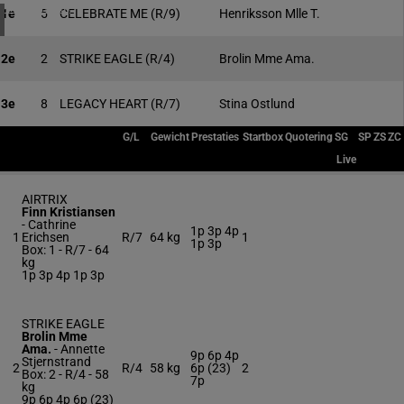
1 meeting(s)
1e
5
CELEBRATE ME
(R/9)
Henriksson Mlle T.
2e
2
STRIKE EAGLE
(R/4)
Brolin Mme Ama.
3e
8
LEGACY HEART
(R/7)
Stina Ostlund
G/L
Gewicht
Prestaties
Startbox
Quotering
SG
SP
ZS
ZC
Live
AIRTRIX
Finn Kristiansen
-
Cathrine
1p 3p 4p
1
Erichsen
R/7
64 kg
1
1p 3p
Box: 1 -
R/7 -
64
kg
1p 3p 4p 1p 3p
STRIKE EAGLE
Brolin Mme
Ama.
-
Annette
9p 6p 4p
Stjernstrand
2
R/4
58 kg
6p (23)
2
Box: 2 -
R/4 -
58
7p
kg
9p 6p 4p 6p (23)