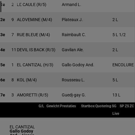
1 meeting(s)
1e
2
LE CAULE
(R/5)
Armand L.
2e
9
ALOVEMINE
(M/4)
Plateaux J.
2 L
3e
7
RUE BLEUE
(M/4)
Raimbault C.
5 L 1/2
4e
11
DEVIL IS BACK
(R/3)
Gavilan Ale.
2 L
5e
1
EL CANTIZAL
(H/3)
Gallo Godoy And.
ENCOLURE
6e
8
KOL
(M/4)
Rousseau L.
5 L
7e
3
AMORETTI
(R/5)
Guedj-gay G.
13 L
G/L
Gewicht
Prestaties
Startbox
Quotering
SG
SP
ZS
ZC
Live
EL CANTIZAL
Gallo Godoy