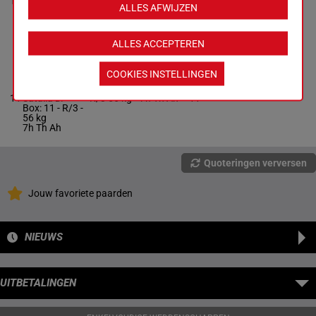
10
Chenu D.
H/4
Debuut
5
kg
ALLES AFWIJZEN
Box: 5 -
H/4 -
54.5 kg
Debuut
ALLES ACCEPTEREN
DEVIL IS
COOKIES INSTELLINGEN
BACK
Gavilan Ale.
-
11
Satalia D.
R/3
56 kg
7h Th Ah
11
Box: 11 -
R/3 -
56 kg
7h Th Ah
Quoteringen verversen
Jouw favoriete paarden
NIEUWS
UITBETALINGEN