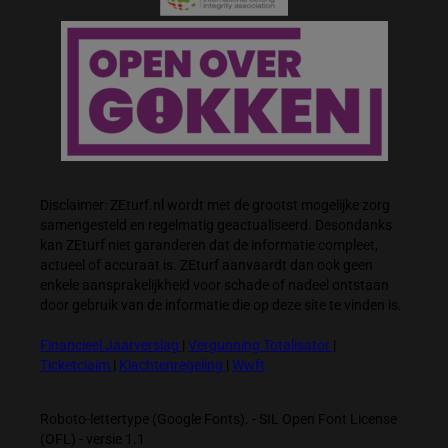
Disclaimer: ZEturf.nl wordt met de grootst mogelijke zorg
samengesteld en regelmatig geactualiseerd. Desondanks
kan ZEturf niet garanderen dat de informatie compleet,
actueel of accuraat is. ZEturf aanvaardt dan ook geen
enkele aansprakelijkheid voor schade of nadeel ontstaan
door gebruik van de informatie die op deze site te vinden is.
Financieel Jaarverslag
|
Vergunning Totalisator
|
Ticketclaim
|
Klachtenregeling
|
Wwft
Roboto-lettertype (Google Fonts). - SIL Open Font License
(OFL) - versie 1.1