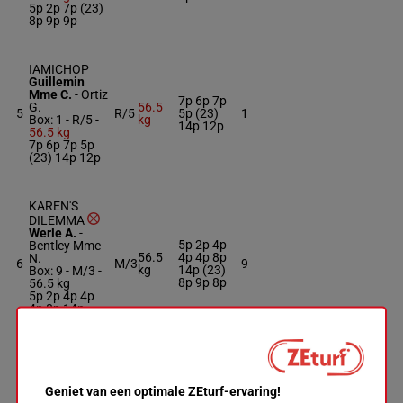
5p 2p 7p (23)
8p 9p 9p
IAMICHOP
Guillemin
Mme C.
-
Ortiz
7p 6p 7p
G.
56.5
5
R/5
5p (23)
1
Box: 1 -
R/5 -
kg
14p 12p
56.5 kg
7p 6p 7p 5p
(23) 14p 12p
KAREN'S
DILEMMA
Werle A.
-
5p 2p 4p
Bentley Mme
56.5
4p 4p 8p
N.
6
M/3
9
kg
14p (23)
Box: 9 -
M/3 -
8p 9p 8p
56.5 kg
5p 2p 4p 4p
4p 8p 14p
(23) 8p 9p 8p
RUE BLEUE
Raimbault C.
-
Geniet van een optimale ZEturf-ervaring!
Defontaine
9p 2p 2p