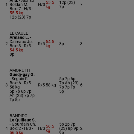
And.
-
Alonso
55.5
12p (23)
1
Roldan M.
H/3
7
kg
7p
Box: 7 -
H/3 -
55.5 kg
12p (23) 7p
LE CAULE
Armand L.
-
Daireaux Jp.
54.5
2
R/5
8p
3
Box: 3 -
R/5 -
kg
54.5 kg
8p
AMORETTI
Guedj-gay G.
-
Seguin F.
5p 7p 6p
Box: 6 -
R/5 -
7p Ah (23)
3
R/5
58 kg
6
58 kg
7p 7p Tp
5p 7p 6p 7p
5p
Ah (23) 7p 7p
Tp 5p
BANDIDO
Le Quilleuc S.
-
Gourdain Ch.
5p 2p 7p
56.5
4
Box: 2 -
H/3 -
H/3
(23) 8p 9p
2
kg
56.5 kg
9p