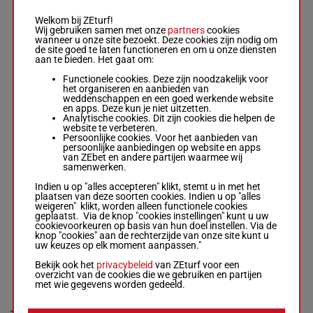
7
Mme M.
M/4
53 kg
4
9p
Box: 4 -
M/4 -
Welkom bij ZEturf!
53 kg
Wij gebruiken samen met onze
partners
cookies
9p 2p 2p 9p
wanneer u onze site bezoekt. Deze cookies zijn nodig om
de site goed te laten functioneren en om u onze diensten
aan te bieden. Het gaat om:
KOL
Functionele cookies. Deze zijn noodzakelijk voor
Rousseau L.
-
het organiseren en aanbieden van
Gadbin L.
56.5
8
M/4
8p 5p 8p
10
weddenschappen en een goed werkende website
Box: 10 -
M/4 -
kg
en apps. Deze kun je niet uitzetten.
56.5 kg
Analytische cookies. Dit zijn cookies die helpen de
8p 5p 8p
website te verbeteren.
Persoonlijke cookies. Voor het aanbieden van
persoonlijke aanbiedingen op website en apps
van ZEbet en andere partijen waarmee wij
ALOVEMINE
samenwerken.
Plateaux J.
-
5p 2p 5p
Indien u op "alles accepteren" klikt, stemt u in met het
Soulie G.
3p 4p 8p
plaatsen van deze soorten cookies. Indien u op "alles
56.5
Box: 8 -
M/4 -
9
M/4
5p 4p 7p
8
weigeren" klikt, worden alleen functionele cookies
kg
56.5 kg
(23) 7p
geplaatst. Via de knop "cookies instellingen" kunt u uw
5p 2p 5p 3p
12p 13p
cookievoorkeuren op basis van hun doel instellen. Via de
4p 8p 5p 4p
knop "cookies" aan de rechterzijde van onze site kunt u
7p (23) 7p
uw keuzes op elk moment aanpassen."
12p 13p
Bekijk ook het
privacybeleid
van ZEturf voor een
overzicht van de cookies die we gebruiken en partijen
met wie gegevens worden gedeeld.
ITAO DE
BOUSSAY
Chenet V.
-
54.5