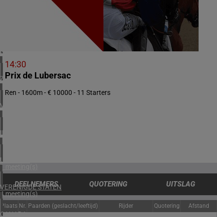
3 meeting(s)
ZWEDEN
1 meeting(s)
NOORWEGEN
2 meeting(s)
14:30
Prix de Lubersac
ZUID-AFRIKA
1 meeting(s)
Ren - 1600m - € 10000 - 11 Starters
VERENIGD KONINKRIJK
3 meeting(s)
IERLAND
2 meeting(s)
URUGUAY
1 meeting(s)
DEELNEMERS
QUOTERING
UITSLAG
VERENIGDE STATEN
4 meeting(s)
Plaats
Nr.
Paarden (geslacht/leeftijd)
Rijder
Quotering
Afstand
CANADA