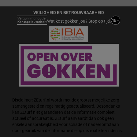
VEILIGHEID EN BETROUWBAARHEID
Wat kost gokken jou? Stop op tijd.
Disclaimer: ZEturf.nl wordt met de grootst mogelijke zorg
samengesteld en regelmatig geactualiseerd. Desondanks
kan ZEturf niet garanderen dat de informatie compleet,
actueel of accuraat is. ZEturf aanvaardt dan ook geen
enkele aansprakelijkheid voor schade of nadeel ontstaan
door gebruik van de informatie die op deze site te vinden is.