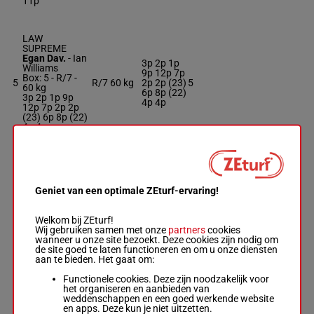
11p
LAW
SUPREME
Egan Dav.
-
Ian
3p 2p 1p
Williams
9p 12p 7p
Box: 5 -
R/7 -
5
R/7
60 kg
2p 2p (23)
5
60 kg
6p 8p (22)
3p 2p 1p 9p
4p 4p
12p 7p 2p 2p
(23) 6p 8p (22)
4p 4p
ISLAND
NATIVE
Rawlinson A.
-
Geniet van een optimale ZEturf-ervaring!
1p 2p 2p
Appleby M.
11p 2p 3p
6
R/4
60 kg
10
Box: 10 -
R/4 -
6p 2p 1p
60 kg
Welkom bij ZEturf!
6p 2p 3p
1p 2p 2p 11p
Wij gebruiken samen met onze
partners
cookies
2p 3p 6p 2p 1p
wanneer u onze site bezoekt. Deze cookies zijn nodig om
6p 2p 3p
de site goed te laten functioneren en om u onze diensten
aan te bieden. Het gaat om:
Functionele cookies. Deze zijn noodzakelijk voor
EAGLE DAY
het organiseren en aanbieden van
Marquand T.
-
1p 7p 5p
weddenschappen en een goed werkende website
P D Evans
9p 3p 5p
en apps. Deze kun je niet uitzetten.
Box: 9 -
R/6 -
59.5