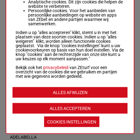
7
R/6
3p 6p (23)
9
Analytische cookies. Dit zijn cookies die helpen de
59.5 kg
kg
3p 1p 1p
website te verbeteren.
1p 7p 5p 9p 3p
7p
Persoonlijke cookies. Voor het aanbieden van
5p 3p 6p (23)
persoonlijke aanbiedingen op website en apps
3p 1p 1p 7p
van ZEbet en andere partijen waarmee wij
samenwerken.
Indien u op "alles accepteren" klikt, stemt u in met het
VALKYRIAN
plaatsen van deze soorten cookies. Indien u op "alles
Osborne Mme
weigeren" klikt, worden alleen functionele cookies
Saf.
-
Manuel
6p 7p (23)
geplaatst. Via de knop "cookies instellingen" kunt u uw
P. Badilla
10p 3p 6p
58.5
cookievoorkeuren op basis van hun doel instellen. Via de
8
Box: 6 -
M/5 -
M/5
1p 7p 4p
6
kg
knop "cookies" aan de rechterzijde van onze site kunt u
58.5 kg
5p 6p 10p
uw keuzes op elk moment aanpassen."
6p 7p (23) 10p
6p
3p 6p 1p 7p 4p
Bekijk ook het
privacybeleid
van ZEturf voor een
5p 6p 10p 6p
overzicht van de cookies die we gebruiken en partijen
met wie gegevens worden gedeeld.
DREAM
PIRATE
ALLES AFWIJZEN
Dawson R.
-
T
4p 6p 4p
Kent
6p 2p 7p
56.5
9
Box: 4 -
R/6 -
R/6
(23) 9p 2p
4
kg
56.5 kg
1p 1p 4p
ALLES ACCEPTEREN
4p 6p 4p 6p 2p
6p
7p (23) 9p 2p
1p 1p 4p 6p
COOKIES INSTELLINGEN
ADELABELLA