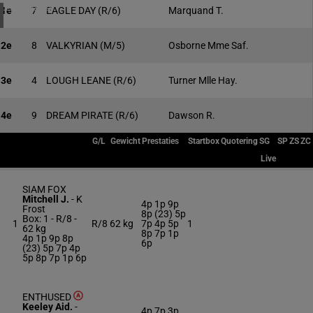
1 meeting(s)
1e
7
EAGLE DAY
(R/6)
Marquand T.
2e
8
VALKYRIAN
(M/5)
Osborne Mme Saf.
3e
4
LOUGH LEANE
(R/6)
Turner Mlle Hay.
4e
9
DREAM PIRATE
(R/6)
Dawson R.
G/L
Gewicht
Prestaties
Startbox
Quotering
SG
SP
ZS
ZC
Live
SIAM FOX
Mitchell J.
-
K
4p 1p 9p
Frost
8p (23) 5p
Box: 1 -
R/8 -
1
R/8
62 kg
7p 4p 5p
1
62 kg
8p 7p 1p
4p 1p 9p 8p
6p
(23) 5p 7p 4p
5p 8p 7p 1p 6p
ENTHUSED
Keeley Aid.
-
4p 7p 3p