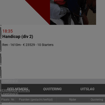
3 meeting(s)
ZWEDEN
1 meeting(s)
NOORWEGEN
2 meeting(s)
18:35
Handicap (div 2)
ZUID-AFRIKA
1 meeting(s)
Ren - 1610m - € 23529 - 10 Starters
VERENIGD KONINKRIJK
3 meeting(s)
IERLAND
2 meeting(s)
URUGUAY
1 meeting(s)
DEELNEMERS
QUOTERING
UITSLAG
VERENIGDE STATEN
4 meeting(s)
Plaats
Nr.
Paarden (geslacht/leeftijd)
Rijder
Quotering
CANADA