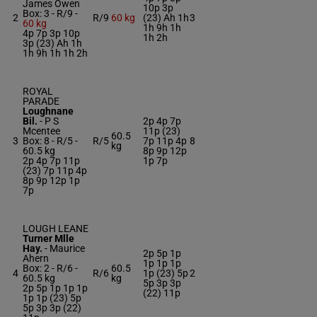
James Owen
10p 3p
Box: 3 -
R/9 -
2
R/9
60 kg
(23) Ah 1h
3
60 kg
1h 9h 1h
4p 7p 3p 10p
1h 2h
3p (23) Ah 1h
1h 9h 1h 1h 2h
ROYAL
PARADE
Loughnane
Bil.
-
P S
2p 4p 7p
Mcentee
11p (23)
60.5
3
Box: 8 -
R/5 -
R/5
7p 11p 4p
8
kg
60.5 kg
8p 9p 12p
2p 4p 7p 11p
1p 7p
(23) 7p 11p 4p
8p 9p 12p 1p
7p
LOUGH LEANE
Turner Mlle
Hay.
-
Maurice
2p 5p 1p
Ahern
1p 1p 1p
Box: 2 -
R/6 -
60.5
4
R/6
1p (23) 5p
2
60.5 kg
kg
5p 3p 3p
2p 5p 1p 1p 1p
(22) 11p
1p 1p (23) 5p
5p 3p 3p (22)