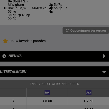
De Sousa S.
-
M Wigham
3p 5p 7p
10
Box: 7 -
M/4 -
M/4
53 kg
4p 5p 5p
7
53 kg
4p
3p 5p 7p 4p 5p
5p 4p
Quoteringen verversen
Jouw favoriete paarden
NIEUWS
UITBETALINGEN
ENKELVOUDIGE WEDDENSCHAPPEN
7
€ 8.60
€ 2.60