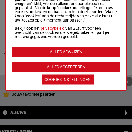
Fownes
(22) 8p 8p
weigeren" klikt, worden alleen functionele cookies
Box: 7 -
R/9 -
10p 7p
geplaatst. Via de knop "cookies instellingen" kunt u uw
9
R/9
55 kg
7
55 kg
10p 10p
cookievoorkeuren op basis van hun doel instellen. Via de
10p 9p 6p (22)
1p 3p (21)
knop "cookies" aan de rechterzijde van onze site kunt u
8p 8p 10p 7p
1p
uw keuzes op elk moment aanpassen."
10p 10p 1p 3p
(21) 1p
Bekijk ook het
privacybeleid
van ZEturf voor een
overzicht van de cookies die we gebruiken en partijen
met wie gegevens worden gedeeld.
PACKING
SUCCEEDER
Poon M.F.
-
T P
ALLES AFWIJZEN
2p 1p 7p
10
Yung
R/5
53 kg
8
3p
Box: 8 -
R/5 -
53 kg
ALLES ACCEPTEREN
2p 1p 7p 3p
COOKIES INSTELLINGEN
Quoteringen verversen
Jouw favoriete paarden
NIEUWS
UITBETALINGEN