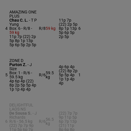
AMAZING ONE
PLUS
Chau C. L.
-
T P
11p 7p
Yung
(22) 2p 5p
4
Box: 6 -
R/8 -
R/8
59 kg
8p 1p 13p
6
59 kg
5p 6p 5p
11p 7p (22) 2p
2p 5p
5p 8p 1p 13p
5p 6p 5p 2p 5p
ZONE D
Purton Z.
-
J
4p 6p 4p
Size
(22) 8p 2p
Box: 1 -
R/6 -
59.5
5
R/6
5p 5p 4p
1
59.5 kg
kg
1p 1p 4p
4p 6p 4p (22)
4p
8p 2p 5p 5p 4p
1p 1p 4p 4p
DELIGHTFUL
LAOS NS
De Sousa S.
-
J
(22) 7p 7p
Richards
9p 11p 5p
56.5
6
R/6 -
56.5 kg
R/6
6p 7p 13p
kg
(22) 7p 7p 9p
(21) 11p
11p 5p 6p 7p
8p 6p 8p