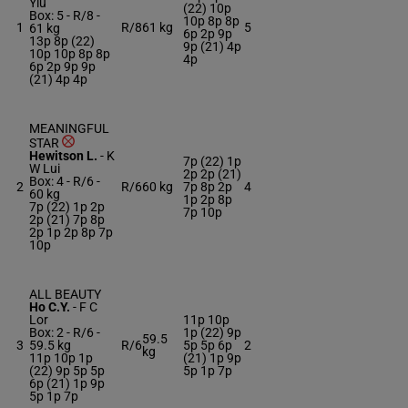
Yiu
(22) 10p
Box: 5 -
R/8 -
10p 8p 8p
1
R/8
61 kg
5
61 kg
6p 2p 9p
13p 8p (22)
9p (21) 4p
10p 10p 8p 8p
4p
6p 2p 9p 9p
(21) 4p 4p
MEANINGFUL
STAR
Hewitson L.
-
K
7p (22) 1p
W Lui
2p 2p (21)
Box: 4 -
R/6 -
2
R/6
60 kg
7p 8p 2p
4
60 kg
1p 2p 8p
7p (22) 1p 2p
7p 10p
2p (21) 7p 8p
2p 1p 2p 8p 7p
10p
ALL BEAUTY
Ho C.Y.
-
F C
Lor
11p 10p
Box: 2 -
R/6 -
1p (22) 9p
59.5
3
59.5 kg
R/6
5p 5p 6p
2
kg
11p 10p 1p
(21) 1p 9p
(22) 9p 5p 5p
5p 1p 7p
6p (21) 1p 9p
5p 1p 7p