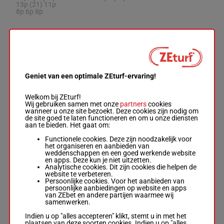
13p (21) 11p
8p 6p 8p
STAR
CONTACT
3p 1p 3p
Teetan K.
-
D A
1p (22) 2p
Hayes
56.5
7
R/7
4p 2p 4p
9
Box: 9 -
R/7 -
kg
9p 1p 2p
56.5 kg
Geniet van een optimale ZEturf-ervaring!
5p
3p 1p 3p 1p
(22) 2p 4p 2p
4p 9p 1p 2p 5p
Welkom bij ZEturf!
Wij gebruiken samen met onze
partners
cookies
wanneer u onze site bezoekt. Deze cookies zijn nodig om
de site goed te laten functioneren en om u onze diensten
MAJESTIC
aan te bieden. Het gaat om:
VICTORY
Chadwick M.
-
7p 3p 6p
Functionele cookies. Deze zijn noodzakelijk voor
A S Cruz
(22) 5p 6p
het organiseren en aanbieden van
8
Box: 10 -
R/7 -
R/7
56 kg
2p 3p 9p
10
weddenschappen en een goed werkende website
56 kg
7p 12p 9p
en apps. Deze kun je niet uitzetten.
7p 3p 6p (22)
7p
Analytische cookies. Dit zijn cookies die helpen de
5p 6p 2p 3p 9p
website te verbeteren.
7p 12p 9p 7p
Persoonlijke cookies. Voor het aanbieden van
persoonlijke aanbiedingen op website en apps
van ZEbet en andere partijen waarmee wij
samenwerken.
INVINCIBLE
MISSILE
Indien u op "alles accepteren" klikt, stemt u in met het
Bentley H.
-
C
10p 9p 6p
plaatsen van deze soorten cookies. Indien u op "alles