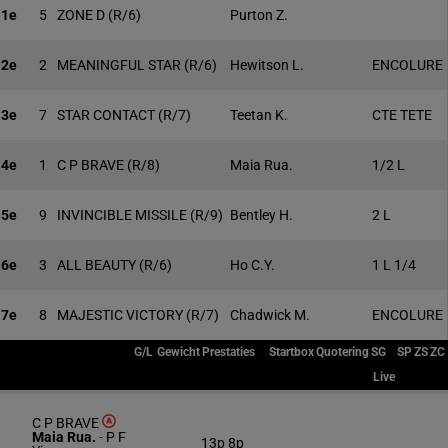
1e
5
ZONE D
(R/6)
Purton Z.
2e
2
MEANINGFUL STAR
(R/6)
Hewitson L.
ENCOLURE
3e
7
STAR CONTACT
(R/7)
Teetan K.
CTE TETE
4e
1
C P BRAVE
(R/8)
Maia Rua.
1/2 L
5e
9
INVINCIBLE MISSILE
(R/9)
Bentley H.
2 L
6e
3
ALL BEAUTY
(R/6)
Ho C.Y.
1 L 1/4
7e
8
MAJESTIC VICTORY
(R/7)
Chadwick M.
ENCOLURE
G/L
Gewicht
Prestaties
Startbox
Quotering
SG
SP
ZS
ZC
Live
C P BRAVE
Maia Rua.
-
P F
13p 8p