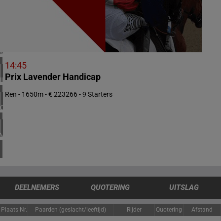
1 meeting(s)
HONGKONG SAR VAN CHINA
1 meeting(s)
VERENIGD KONINKRIJK
4 meeting(s)
14:45
Prix Lavender Handicap
IERLAND
2 meeting(s)
Ren - 1650m - € 223266 - 9 Starters
CHILI
1 meeting(s)
VERENIGDE STATEN
4 meeting(s)
DEELNEMERS
QUOTERING
UITSLAG
Plaats
Nr.
Paarden (geslacht/leeftijd)
Rijder
Quotering
Afstand