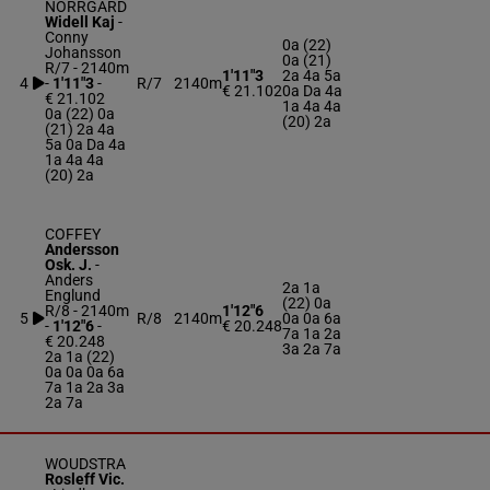
NORRGARD
Widell Kaj
-
Conny
0a (22)
Johansson
0a (21)
R/7 - 2140m
1'11"3
2a 4a 5a
4
-
1'11"3
-
R/7
2140m
€ 21.102
0a Da 4a
€ 21.102
1a 4a 4a
0a (22) 0a
(20) 2a
(21) 2a 4a
5a 0a Da 4a
1a 4a 4a
(20) 2a
COFFEY
Andersson
Osk. J.
-
Anders
2a 1a
Englund
(22) 0a
R/8 - 2140m
1'12"6
5
R/8
2140m
0a 0a 6a
-
1'12"6
-
€ 20.248
7a 1a 2a
€ 20.248
3a 2a 7a
2a 1a (22)
0a 0a 0a 6a
7a 1a 2a 3a
2a 7a
WOUDSTRA
Rosleff Vic.