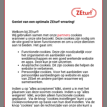
Rydberg
(22) 0a
M/6 -
4a 0a Da
1'12"5
8
2160m
-
M/6
2160m
2a 1a 3a
€ 47.795
1'12"5
-
1a 0a 0a
€ 47.795
5a Da
(22) 0a 4a
0a Da 2a 1a
Geniet van een optimale ZEturf-ervaring!
3a 1a 0a 0a
5a Da
Welkom bij ZEturf!
Wij gebruiken samen met onze
partners
cookies
wanneer u onze site bezoekt. Deze cookies zijn nodig om
DANILO
de site goed te laten functioneren en om u onze diensten
H.B.
aan te bieden. Het gaat om:
Pieters Dwi.
-
Eric
5a 4a 2a
Functionele cookies. Deze zijn noodzakelijk voor
Martinsson
(22) 3a
het organiseren en aanbieden van
R/8 - 2160m
1'11"8
9
R/8
2160m
0a 5a 1a
weddenschappen en een goed werkende website
-
1'11"8
-
€ 47.022
4a 1a 2a
en apps. Deze kun je niet uitzetten.
€ 47.022
7a 7a
Analytische cookies. Dit zijn cookies die helpen de
5a 4a 2a
website te verbeteren.
(22) 3a 0a
Persoonlijke cookies. Voor het aanbieden van
5a 1a 4a 1a
persoonlijke aanbiedingen op website en apps
2a 7a 7a
van ZEbet en andere partijen waarmee wij
samenwerken.
Indien u op "alles accepteren" klikt, stemt u in met het
ASENS
plaatsen van deze soorten cookies. Indien u op "alles
ARAGON
weigeren" klikt, worden alleen functionele cookies
Linryd Mar.
-
geplaatst. Via de knop "cookies instellingen" kunt u uw
Caroline
6a 0a 0a
cookievoorkeuren op basis van hun doel instellen. Via de
Björkegren
6a (22)
knop "cookies" aan de rechterzijde van onze site kunt u
R/9 - 2160m
1'13"0
0a 0m