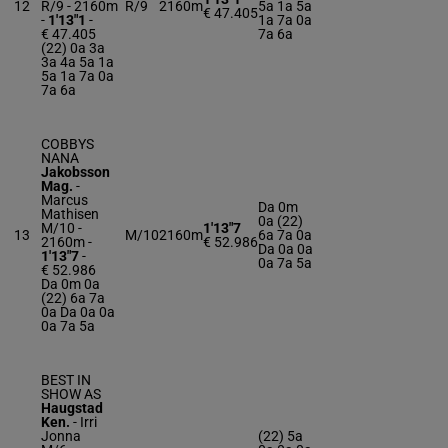
12
R/9 - 2160m
R/9
2160m
5a 1a 5a
€ 47.405
-
1'13"1
-
1a 7a 0a
€ 47.405
7a 6a
(22) 0a 3a
3a 4a 5a 1a
5a 1a 7a 0a
7a 6a
COBBYS
NANA
Jakobsson
Mag.
-
Marcus
Da 0m
Mathisen
0a (22)
M/10 -
1'13"7
13
M/10
2160m
6a 7a 0a
2160m
-
€ 52.986
Da 0a 0a
1'13"7
-
0a 7a 5a
€ 52.986
Da 0m 0a
(22) 6a 7a
0a Da 0a 0a
0a 7a 5a
BEST IN
SHOW AS
Haugstad
Ken.
-
Irri
Jonna
(22) 5a