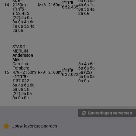
M/6 -
0a 0a 0a
1'11"5
14
2160m
-
M/6
2160m
4a 6a 1a
€ 52.435
1'11"5
-
0a 3a 4a
€ 52.435
2a 6a
(22) 5a 0a
0a 0a 4a 6a
1a 0a 3a 4a
2a 6a
STARO
MERLIN
Andersson
Mik.
-
Carolina
6a 4a 6a
Forsberg
6a 6a 5a
1'11"9
15
R/9 - 2160m
R/9
2160m
5a (22)
€ 37.022
-
1'11"9
-
5a 0a 0a
€ 37.022
0a 0a
6a 4a 6a 6a
6a 5a 5a
(22) 5a 0a
0a 0a 0a
Quoteringen verversen
Jouw favoriete paarden