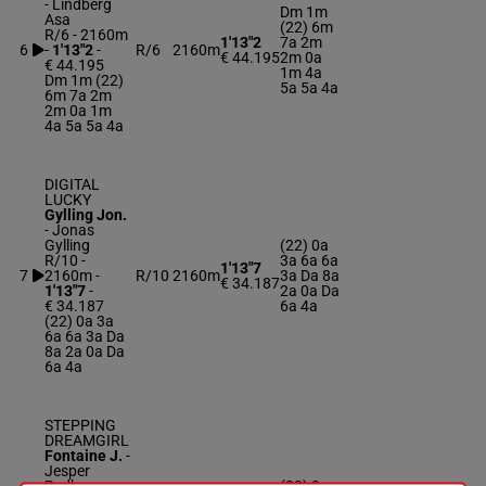
-
Lindberg
Dm 1m
Asa
(22) 6m
R/6 - 2160m
1'13"2
7a 2m
6
-
1'13"2
-
R/6
2160m
€ 44.195
2m 0a
€ 44.195
1m 4a
Dm 1m (22)
5a 5a 4a
6m 7a 2m
2m 0a 1m
4a 5a 5a 4a
DIGITAL
LUCKY
Gylling Jon.
-
Jonas
Gylling
(22) 0a
R/10 -
3a 6a 6a
1'13"7
7
2160m
-
R/10
2160m
3a Da 8a
€ 34.187
1'13"7
-
2a 0a Da
€ 34.187
6a 4a
(22) 0a 3a
6a 6a 3a Da
8a 2a 0a Da
6a 4a
STEPPING
DREAMGIRL
Fontaine J.
-
Jesper