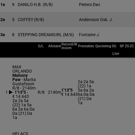
1e
9
DANILO H.B.
(R/8)
Pieters Dwi.
2e
5
COFFEY
(R/8)
Andersson Osk. J.
3e
8
STEPPING DREAMGIRL
(M/6)
Fontaine J.
Record/W
G/L
Afstand
Prestaties
Quotering
SG
SP
ZS
ZC
insom
Live
MAX
ORLANDO
Mahony
Paw
-
Marita
2a 2a 5a
Gustafsson
(22) 1a
R/8 - 2140m
1'13"5
5a 6a 2a
1
-
1'13"5
-
R/8
2140m
€ 14.643
6a Da Da
€ 14.643
(21) Da
2a 2a 5a
1a
(22) 1a 5a
6a 2a 6a Da
Da (21) Da
1a
HELACS