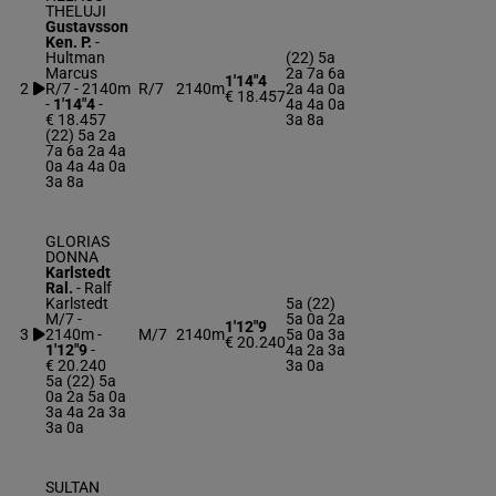
THELUJI
Gustavsson
Ken. P.
-
Hultman
(22) 5a
Marcus
2a 7a 6a
1'14"4
2
R/7 - 2140m
R/7
2140m
2a 4a 0a
€ 18.457
-
1'14"4
-
4a 4a 0a
€ 18.457
3a 8a
(22) 5a 2a
7a 6a 2a 4a
0a 4a 4a 0a
3a 8a
GLORIAS
DONNA
Karlstedt
Ral.
-
Ralf
Karlstedt
5a (22)
M/7 -
5a 0a 2a
1'12"9
3
2140m
-
M/7
2140m
5a 0a 3a
€ 20.240
1'12"9
-
4a 2a 3a
€ 20.240
3a 0a
5a (22) 5a
0a 2a 5a 0a
3a 4a 2a 3a
3a 0a
SULTAN