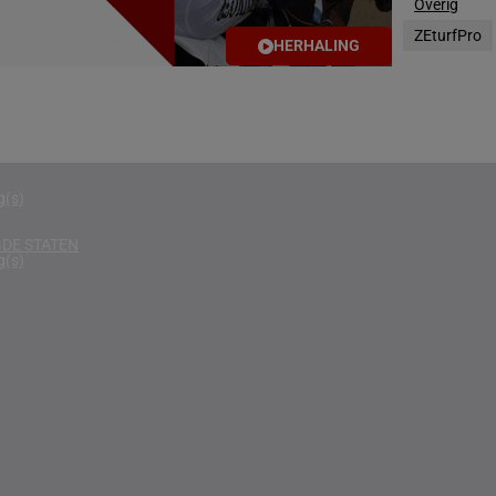
Overig
g(s)
ZEturfPro
HERHALING
D KONINKRIJK
g(s)
D
g(s)
g(s)
DE STATEN
g(s)