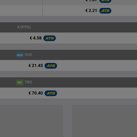
€ 2.21
KOPPEL
€ 4.58
DUO
€ 21.43
TRIO
€ 70.40