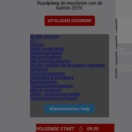
Raadpleeg de resultaten van de
1 meetin
laatste ZE5V.
VERENIG
4 meetin
UITSLAGEN ZE5ORDRE
IERLAN
Mijn account
2 meetin
Storten
Saldo terugboeken
CHILI
Weddenschappen
1 meetin
Wedgeschiedenis
Mijn favoriete paarden
Zie alle rubrieken
De secundaire rubrieken
VERENIG
verbergen
4 meetin
Persoonsgegevens
Verbinding & Beveiliging
Bankgegevens
Transactiegeschiedenis
Mijn documenten
Limiet - verantwoord spelen
Communicatievoorkeuren
Klantenservice / hulp
VOLGENDE START
09:30