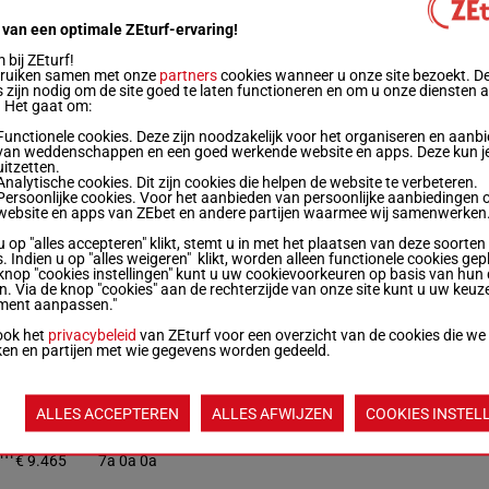
 van een optimale ZEturf-ervaring!
1'14"6
(22) 0a 3a 5a 0a 1a 0a 7a 0a 6a Da 1a
0m
€ 14.364
0a
bij ZEturf!
bruiken samen met onze
partners
cookies wanneer u onze site bezoekt. D
 zijn nodig om de site goed te laten functioneren en om u onze diensten 
. Het gaat om:
1'14"0
2a Da 6a (22) 0a 4a 4a 5a 0a 3a 5a 6a
0m
€ 12.160
3a
Functionele cookies. Deze zijn noodzakelijk voor het organiseren en aanb
van weddenschappen en een goed werkende website en apps. Deze kun je
uitzetten.
Analytische cookies. Dit zijn cookies die helpen de website te verbeteren.
Persoonlijke cookies. Voor het aanbieden van persoonlijke aanbiedingen 
1'13"0
4a 2a 4a (22) 4a 6a 0a 0a 0a 4a 4a 2a
website en apps van ZEbet en andere partijen waarmee wij samenwerken
0m
€ 13.111
0a
u op "alles accepteren" klikt, stemt u in met het plaatsen van deze soorten
. Indien u op "alles weigeren" klikt, worden alleen functionele cookies gep
knop "cookies instellingen" kunt u uw cookievoorkeuren op basis van hun 
1'14"1
0a 2a (22) 0a Da 0a 5a Da 0a 4a 4a 6a
en. Via de knop "cookies" aan de rechterzijde van onze site kunt u uw keuz
0m
€ 13.299
6a
ment aanpassen."
ook het
privacybeleid
van ZEturf voor een overzicht van de cookies die we
ken en partijen met wie gegevens worden gedeeld.
1'14"0
0a 4a 7a (22) Da 3a 0a 0a 3a 2a 4a
0m
€ 14.097
(21) 6a 7a
ALLES ACCEPTEREN
ALLES AFWIJZEN
COOKIES INSTEL
1'13"1
(22) Da 7a 0a 0a 2a 2a 3a 6a 7a (21)
0m
€ 9.465
7a 0a 0a