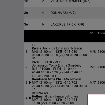
1e
2
VASTERBO OLYMPUS
(R/5)
2e
4
DONNA AS
(M/7)
3e
6
LAKE RUSH RICK
(R/9)
G/L
Afsta
FIJI
Kivela Juk.
-
Ida Einarsson Nilsson
1
M/8 - 2100m
-
1'13"5
- € 13.080
M/8
210
0a 0a 0a 5a 3a 1a (22) 6a 0a 5a 0a 0a
0a
VASTERBO OLYMPUS
Johansson Tom
-
Emma Smedeby
2
R/5
210
R/5 - 2100m
-
1'14"6
- € 10.444
4a 4a 6a 1a 2a 2a (22) 4a 7a 4a 1a
FLIGHT PROFILE
Berntsson Mme Chr.
-
Mikael Selin
3
M/7 - 2100m
-
1'13"2
- € 12.702
M/7
210
2a 4a 5a 5a (22) 7a 0a 7a 1a 3a Da 2a
1a
DONNA AS
Hellman Gus.
-
Janita Luttunen
4
M/7
210
M/7 - 2100m
-
1'13"0
- € 10.444
1a 1a (22) Da 0a 2a 2a 2a 6a