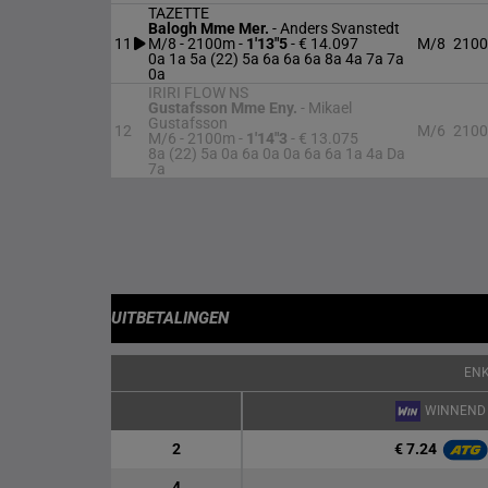
TAZETTE
Balogh Mme Mer.
-
Anders Svanstedt
11
M/8 - 2100m
-
1'13"5
- € 14.097
M/8
210
0a 1a 5a (22) 5a 6a 6a 6a 8a 4a 7a 7a
0a
IRIRI FLOW NS
Gustafsson Mme Eny.
-
Mikael
Gustafsson
12
M/6
210
M/6 - 2100m
-
1'14"3
- € 13.075
8a (22) 5a 0a 6a 0a 0a 6a 6a 1a 4a Da
7a
UITBETALINGEN
EN
WINNEND
€ 7.24
2
4