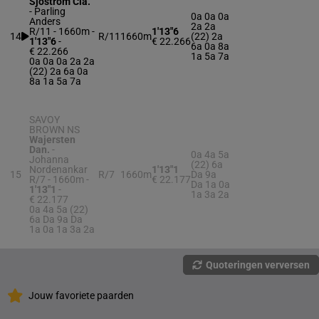
Sjostrom Cla.
-
Parling
0a 0a 0a
Anders
2a 2a
R/11 - 1660m
-
1'13"6
14
R/11
1660m
(22) 2a
1'13"6
-
€ 22.266
6a 0a 8a
€ 22.266
1a 5a 7a
0a 0a 0a 2a 2a
(22) 2a 6a 0a
8a 1a 5a 7a
SAVOY
BROWN NS
Wajersten
Dan.
-
0a 4a 5a
Johanna
(22) 6a
Nordenankar
1'13"1
15
R/7
1660m
Da 9a
R/7 - 1660m
-
€ 22.177
Da 1a 0a
1'13"1
-
1a 3a 2a
€ 22.177
0a 4a 5a (22)
6a Da 9a Da
1a 0a 1a 3a 2a
Quoteringen verversen
Jouw favoriete paarden