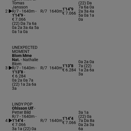
Tomas
(22) Da
Jansson
7a 6a 0a
1'14"9
2
R/7 - 1640m
-
R/7
1640m
2a 3a 4a
€ 7.066
1'14"9
-
5a 0a 1a
€ 7.066
0a
(22) Da 7a 6a
0a 2a 3a 4a 5a
0a 1a 0a
UNEXPECTED
MOMENT
Blom Mme
Nat.
-
Nathalie
0a 2a 0a
Blom
1'13"8
7a (22)
3
R/7 - 1640m
-
R/7
1640m
€ 6.284
1a 2a 6a
1'13"8
-
3a
€ 6.284
0a 2a 0a 7a
(22) 1a 2a 6a
3a
LINDY POP
Ohlsson Ulf
-
Petter Bild
3a 1a
R/7 - 1640m
-
(22) 0a
1'14"4
4
1'14"4
-
R/7
1640m
7a Da 8a
€ 7.066
€ 7.066
0a 2a 3a
3a 1a (22) 0a
6a