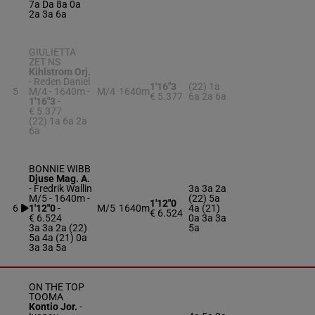
7a Da 8a 0a
2a 3a 6a
GIULIETTA
ZET NS
Kihlstrom Orj.
-
Reden Daniel
1'16"3
(22) 1a
5
M/4 - 1640m
-
M/4
1640m
€ 5.377
6a 2a 6a
1'16"3
-
€ 5.377
(22) 1a 6a 2a
6a
BONNIE WIBB
Djuse Mag. A.
-
Fredrik Wallin
3a 3a 2a
M/5 - 1640m
-
(22) 5a
1'12"0
6
1'12"0
-
M/5
1640m
4a (21)
€ 6.524
€ 6.524
0a 3a 3a
3a 3a 2a (22)
5a
5a 4a (21) 0a
3a 3a 5a
ON THE TOP
TOOMA
Kontio Jor.
-