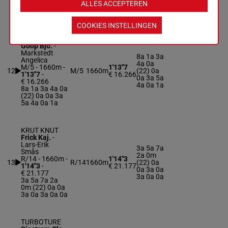
ALLES ACCEPTEREN
2a 1a 0a Da
1a
COOKIES INSTELLINGEN
DIANE P.HILL
Goop Bjo.
-
Markstedt
8a 1a 3a
Angelica
4a 0a
M/5 - 1660m
-
1'13"7
12
M/5
1660m
(22) 0a
1'13"7
-
€ 16.266
0a 3a 5a
€ 16.266
4a 0a 1a
8a 1a 3a 4a 0a
(22) 0a 0a 3a
5a 4a 0a 1a
KRUT KNUT
Frick Kaj.
-
Lars-Erik
3a 5a 7a
Smås
2a 0m
R/14 - 1660m
-
1'14"3
13
R/14
1660m
(22) 0a
1'14"3
-
€ 21.177
0a 3a 0a
€ 21.177
3a 0a 0a
3a 5a 7a 2a
0m (22) 0a 0a
3a 0a 3a 0a 0a
TURBOTURE