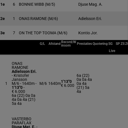
1e
6
BONNIE WIBB
(M/5)
Djuse Mag. A.
2e
1
ONAS RAMONE
(M/6)
Adielsson Eri.
3e
7
ON THE TOP TOOMA
(M/6)
Kontio Jor.
Record/W
G/L
Afstand
Prestaties
Quotering
SG
SP
ZS
Z
insom
Live
ONAS
RAMONE
Adielsson Eri.
-
Kristofer
6a (22)
Jansson
0a 0a 4a
1'13"0
1
M/6 - 1640m
-
M/6
1640m
0a 4a
€ 6.000
1'13"0
-
(21) 5a
€ 6.000
4a
6a (22) 0a 0a
4a 0a 4a (21)
5a 4a
VASTERBO
PARAFLAX
Djuse Mat. E.
-