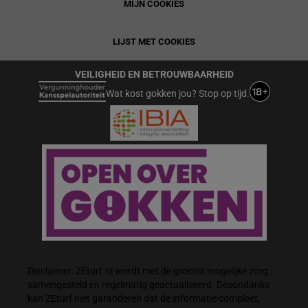
MIJN COOKIES
LIJST MET COOKIES
VEILIGHEID EN BETROUWBAARHEID
Wat kost gokken jou? Stop op tijd.
Disclaimer: ZEturf.nl wordt met de grootst mogelijke zorg
samengesteld en regelmatig geactualiseerd. Desondanks
kan ZEturf niet garanderen dat de informatie compleet,