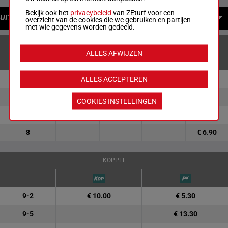
Bekijk ook het
privacybeleid
van ZEturf voor een
UITBETALINGEN
overzicht van de cookies die we gebruiken en partijen
met wie gegevens worden gedeeld.
ENKELVOUDIGE WEDDENSCHAPPEN
ALLES AFWIJZEN
9
€ 4.90
€ 1.90
ALLES ACCEPTEREN
2
€ 7.70
€ 2.10
COOKIES INSTELLINGEN
5
€ 3.90
8
€ 6.90
KOPPEL
9-2
€ 10.00
€ 5.30
9-5
€ 13.30