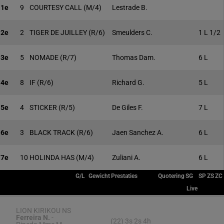
1e
9
COURTESY CALL
(M/4)
Lestrade B.
2e
2
TIGER DE JUILLEY
(R/6)
Smeulders C.
1 L 1/2
3e
5
NOMADE
(R/7)
Thomas Dam.
6 L
4e
8
IF
(R/6)
Richard G.
5 L
5e
4
STICKER
(R/5)
De Giles F.
7 L
6e
3
BLACK TRACK
(R/6)
Jaen Sanchez A.
6 L
7e
10
HOLINDA HAS
(M/4)
Zuliani A.
6 L
G/L
Gewicht
Prestaties
Quotering
SG
SP
ZS
ZC
Live
LION KIRIKOU NS
Ferreira N.
-
(22) 3s 2s 4h