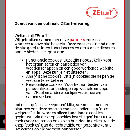
3h
COURTESY CALL
Lestrade B.
-
Geniet van een optimale ZEturf-ervaring!
Sourdeau De
2h 3h (22) 9p
Beauregard D.
9
M/4
67 kg
5p 2p 3p 1p 4p
M/4 -
67 kg
1p (21) 6p 4p
Welkom bij ZEturf!
2h 3h (22) 9p 5p
Wij gebruiken samen met onze
partners
cookies
2p 3p 1p 4p 1p
wanneer u onze site bezoekt. Deze cookies zijn nodig om
(21) 6p 4p
de site goed te laten functioneren en om u onze diensten
aan te bieden. Het gaat om:
Functionele cookies. Deze zijn noodzakelijk voor
HOLINDA HAS
het organiseren en aanbieden van
Zuliani A.
-
weddenschappen en een goed werkende website
10
Boisbrunet A.
M/4
65 kg
(22) 4h
en apps. Deze kun je niet uitzetten.
M/4 -
65 kg
Analytische cookies. Dit zijn cookies die helpen de
(22) 4h
website te verbeteren.
Persoonlijke cookies. Voor het aanbieden van
persoonlijke aanbiedingen op website en apps
Quoteringen verversen
van ZEbet en andere partijen waarmee wij
samenwerken.
Jouw favoriete paarden
Indien u op "alles accepteren" klikt, stemt u in met het
plaatsen van deze soorten cookies. Indien u op "alles
weigeren" klikt, worden alleen functionele cookies
geplaatst. Via de knop "cookies instellingen" kunt u uw
cookievoorkeuren op basis van hun doel instellen. Via de
NIEUWS
knop "cookies" aan de rechterzijde van onze site kunt u
uw keuzes op elk moment aanpassen."