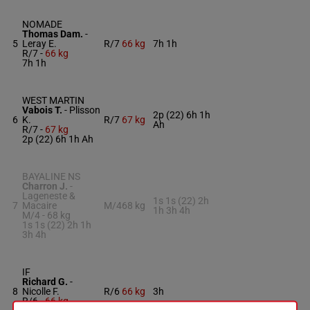
NOMADE
Thomas Dam.
-
5
Leray E.
R/7
66 kg
7h 1h
R/7 -
66 kg
7h 1h
WEST MARTIN
Vabois T.
-
Plisson
2p (22) 6h 1h
6
K.
R/7
67 kg
Ah
R/7 -
67 kg
2p (22) 6h 1h Ah
BAYALINE NS
Charron J.
-
Lageneste &
1s 1s (22) 2h
7
Macaire
M/4
68 kg
1h 3h 4h
M/4 -
68 kg
1s 1s (22) 2h 1h
3h 4h
IF
Richard G.
-
8
Nicolle F.
R/6
66 kg
3h
R/6 -
66 kg