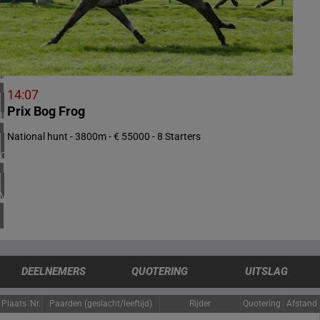
1 meeting(s)
HONGKONG SAR VAN CHINA
1 meeting(s)
VERENIGD KONINKRIJK
4 meeting(s)
14:07
Prix Bog Frog
IERLAND
2 meeting(s)
National hunt - 3800m - € 55000 - 8 Starters
CHILI
1 meeting(s)
VERENIGDE STATEN
4 meeting(s)
DEELNEMERS
QUOTERING
UITSLAG
Plaats
Nr.
Paarden (geslacht/leeftijd)
Rijder
Quotering
Afstand