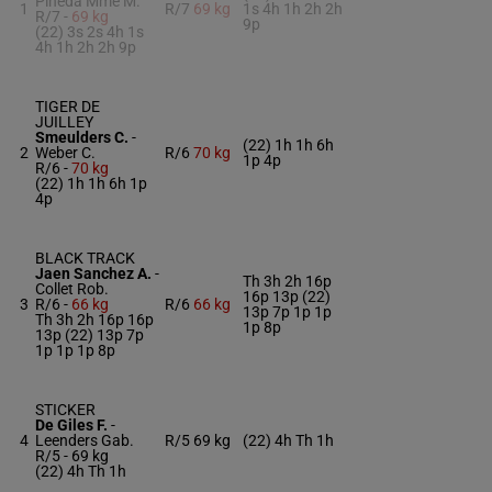
Pineda Mme M.
1
R/7
69 kg
1s 4h 1h 2h 2h
R/7 -
69 kg
9p
(22) 3s 2s 4h 1s
4h 1h 2h 2h 9p
TIGER DE
JUILLEY
Smeulders C.
-
(22) 1h 1h 6h
2
Weber C.
R/6
70 kg
1p 4p
R/6 -
70 kg
(22) 1h 1h 6h 1p
4p
BLACK TRACK
Jaen Sanchez A.
-
Th 3h 2h 16p
Collet Rob.
16p 13p (22)
3
R/6 -
66 kg
R/6
66 kg
13p 7p 1p 1p
Th 3h 2h 16p 16p
1p 8p
13p (22) 13p 7p
1p 1p 1p 8p
STICKER
De Giles F.
-
4
Leenders Gab.
R/5
69 kg
(22) 4h Th 1h
R/5 -
69 kg
(22) 4h Th 1h