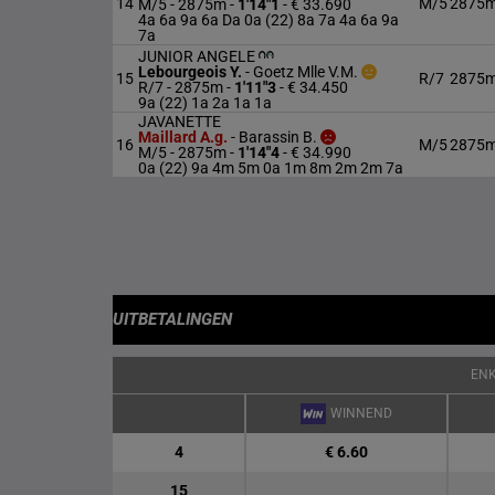
14
M/5
2875
M/5 - 2875m
-
1'14"1
- € 33.690
4a 6a 9a 6a Da 0a (22) 8a 7a 4a 6a 9a
7a
JUNIOR ANGELE
Lebourgeois Y.
-
Goetz Mlle V.M.
15
R/7
2875
R/7 - 2875m
-
1'11"3
- € 34.450
9a (22) 1a 2a 1a 1a
JAVANETTE
Maillard A.g.
-
Barassin B.
16
M/5
2875
M/5 - 2875m
-
1'14"4
- € 34.990
0a (22) 9a 4m 5m 0a 1m 8m 2m 2m 7a
UITBETALINGEN
EN
WINNEND
4
€ 6.60
15