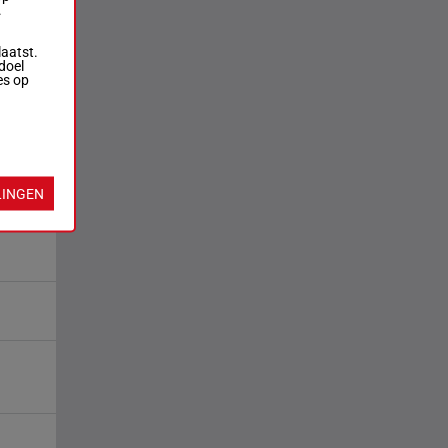
.
laatst.
doel
es op
LINGEN