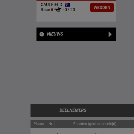
CAULFIELD
WEDDEN
Race
6
-
07:20
NIEUWS
DEELNEMERS
Plaats
Nr.
Paarden (geslacht/leeftijd)