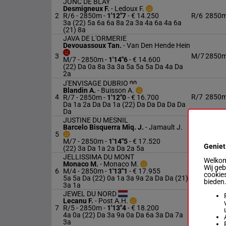
JONC DE BLAY
Desmigneux F.
-
Ledoux F.
2
R/6 - 2850m
-
1'12"7
- € 14.250
R/6
2850
3a (22) 5a 6a 6a 8a 2a 3a 4a 6a 4a 6a
(21) 8a
JAVA DE L'ORMERIE
Devouassoux Tan.
-
Van Den Hende Hein
3
M/7
2850
M/7 - 2850m
-
1'14"6
- € 14.600
(22) Da 0a 8a 3a 3a 5a 5a 5a Da 4a Da
2a
J'ENVISAGE DUBRIO
Blandin A.
-
Buisson A.
4
R/7
2850
R/7 - 2850m
-
1'12"0
- € 16.700
Da 1a 2a Da Da 1a (22) Da Da Da Da Da
Da
JUSTINE DU MESNIL
Barcelo Bisquerra Miq. J.
-
Jamault J.
5
M/7
2850
M/7 - 2850m
-
1'14"5
- € 17.520
Geniet
(22) 3a Da 1a 2a Da 2a 5a
JELLISSIMA DU MONT
Welkom 
Monaco M.
-
Monaco M.
Wij ge
6
M/4 - 2850m
-
1'13"1
- € 17.955
M/4
2850
cookies
5a 5a Da (22) 0a 1a 3a 9a 2a Da Da (21)
bieden
3a 1a
JEWEL DU NORD
Lecanu F.
-
Post A.H.
7
R/5 - 2850m
-
1'13"4
- € 18.200
R/5
2850
4a 0a (22) Da 3a 9a 0a Da 6a 3a Da 7a
3a