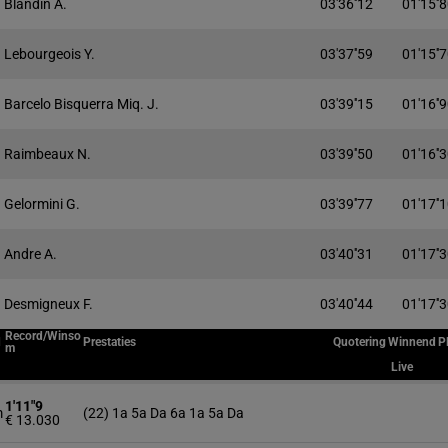
Blandin A.
03'36''12
01'15''
Lebourgeois Y.
03'37''59
01'15''
Barcelo Bisquerra Miq. J.
03'39''15
01'16''
Raimbeaux N.
03'39''50
01'16''
Gelormini G.
03'39''77
01'17''
Andre A.
03'40''31
01'17''
Desmigneux F.
03'40''44
01'17''
Record/Winso
d
Prestaties
Quotering
Winnend
P
m
Live
1'11"9
m
(22) 1a 5a Da 6a 1a 5a Da
€ 13.030