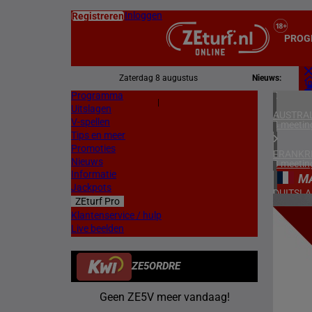
Inloggen
Registreren
PROG
Zaterdag 8 augustus
Nieuws:
Programma
Z
|
Uitslagen
L
AUSTRAL
V-spellen
4 meetin
Tips en meer
Promoties
FRANKR
Nieuws
3 meetin
Informatie
M
Jackpots
DUITSL
ZEturf Pro
1 meetin
2
Klantenservice / hulp
Live beelden
ZWEDEN
06/04/
3 meetin
ZE5ORDRE
ZUID-AF
1 meetin
Geen ZE5V meer vandaag!
HONGKO