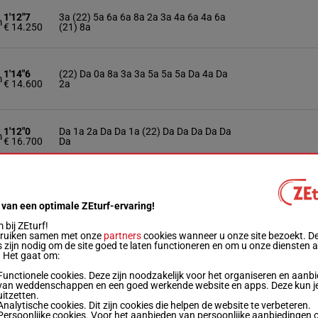
1'12"7
3a (22) 5a 6a 6a 8a 2a 3a 4a 6a 4a 6a
m
€ 14.250
(21) 8a
1'14"6
(22) Da 0a 8a 3a 3a 5a 5a 5a Da 4a Da
m
€ 14.600
2a
1'12"0
Da 1a 2a Da Da 1a (22) Da Da Da Da Da
m
€ 16.700
Da
1'14"5
m
(22) 3a Da 1a 2a Da 2a 5a
€ 17.520
 van een optimale ZEturf-ervaring!
bij ZEturf!
bruiken samen met onze
partners
cookies wanneer u onze site bezoekt. D
1'13"1
5a 5a Da (22) 0a 1a 3a 9a 2a Da Da (21)
m
 zijn nodig om de site goed te laten functioneren en om u onze diensten 
€ 17.955
3a 1a
. Het gaat om:
Functionele cookies. Deze zijn noodzakelijk voor het organiseren en aanb
van weddenschappen en een goed werkende website en apps. Deze kun je
1'13"4
4a 0a (22) Da 3a 9a 0a Da 6a 3a Da 7a
m
uitzetten.
€ 18.200
3a
Analytische cookies. Dit zijn cookies die helpen de website te verbeteren.
Persoonlijke cookies. Voor het aanbieden van persoonlijke aanbiedingen 