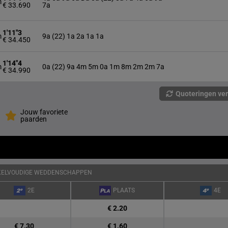
m
€ 33.690
7a
1'11"3
m
9a (22) 1a 2a 1a 1a
€ 34.450
1'14"4
m
0a (22) 9a 4m 5m 0a 1m 8m 2m 2m 7a
€ 34.990
Quoteringen ve
Jouw favoriete
paarden
KELVOUDIGE WEDDENSCHAPPEN
2E
PLAATS
4E
€ 2.20
€ 7.30
€ 1.60