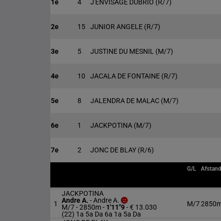
1e
4
J'ENVISAGE DUBRIO
(R/7)
2e
15
JUNIOR ANGELE
(R/7)
3e
5
JUSTINE DU MESNIL
(M/7)
4e
10
JACALA DE FONTAINE
(R/7)
5e
8
JALENDRA DE MALAC
(M/7)
6e
1
JACKPOTINA
(M/7)
7e
2
JONC DE BLAY
(R/6)
G/L
Afstan
JACKPOTINA
Andre A.
-
Andre A.
1
M/7
2850
M/7 - 2850m
-
1'11"9
- € 13.030
(22) 1a 5a Da 6a 1a 5a Da