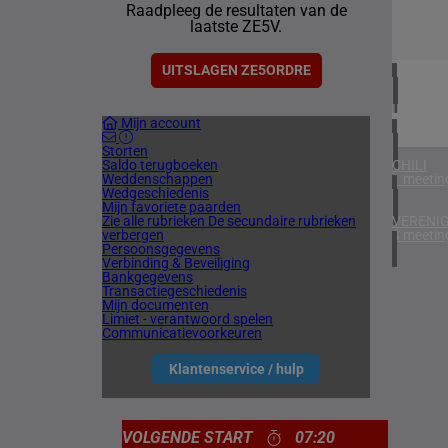
Raadpleeg de resultaten van de
1 meetin
laatste ZE5V.
VERENIG
4 meetin
UITSLAGEN ZE5ORDRE
IERLAN
Mijn account
2 meetin
Storten
Saldo terugboeken
CHILI
Weddenschappen
1 meetin
Wedgeschiedenis
Mijn favoriete paarden
Zie alle rubrieken
De secundaire rubrieken
VERENIG
verbergen
4 meetin
Persoonsgegevens
Verbinding & Beveiliging
Bankgegevens
Transactiegeschiedenis
Mijn documenten
Limiet - verantwoord spelen
Communicatievoorkeuren
Klantenservice / hulp
VOLGENDE START
07:20