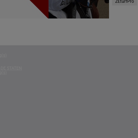
ZEturfPro
g(s)
D KONINKRIJK
g(s)
D
g(s)
g(s)
DE STATEN
g(s)