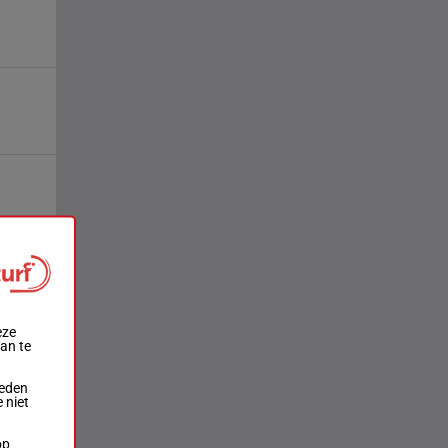
eze
aan te
ieden
 niet
op