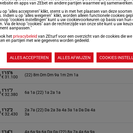
website en apps van ZEbet en andere partijen waarmee wij samenwerken
1'11"1
7a 4a (22) 0a 7a 8a 5a 8a 6a 1a 2a 4a
m
u op "alles accepteren" klikt, stemt u in met het plaatsen van deze soorten
€ 18.490
0a
. Indien u op "alles weigeren" klikt, worden alleen functionele cookies gep
knop "cookies instellingen" kunt u uw cookievoorkeuren op basis van hun 
en. Via de knop "cookies" aan de rechterzijde van onze site kunt u uw keuz
ment aanpassen."
1'12"6
4a Da (22) 0a 6a 6a 7a 5a 0a 0a 1a 1a
m
€ 26.640
5a
ook het
privacybeleid
van ZEturf voor een overzicht van de cookies die we
ken en partijen met wie gegevens worden gedeeld.
1'15"4
Da Da 2a 4a (22) 9a Da Da 8a 5a Da 2a
m
€ 27.570
5a
ALLES ACCEPTEREN
ALLES AFWIJZEN
COOKIES INSTEL
1'15"6
m
(22) 8m Dm Dm 9a 1m 2m 1a
€ 31.100
1'11"7
m
6a 1a (22) 1a 2a 1a
€ 32.380
1'12"2
2a 7a (22) Da 2a 3a 4a 3a 1a Da Da 4a
m
€ 32.430
3a
1'14"1
4a 6a 9a 6a Da 0a (22) 8a 7a 4a 6a 9a