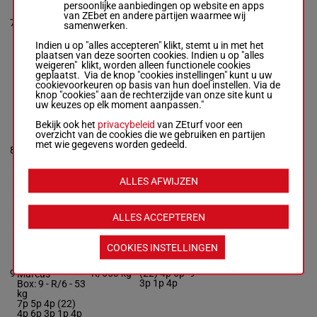
8p (22) 2p
persoonlijke aanbiedingen op website en apps
-
J S Snaith
4p 3p 1p
van ZEbet en andere partijen waarmee wij
Box: 7 -
R/6 -
59
7
R/6
59 kg
3p 7p 10p
7
samenwerken.
kg
(21) 6p 5p
8p (22) 2p 4p
1p 3p
Indien u op "alles accepteren" klikt, stemt u in met het
3p 1p 3p 7p 10p
plaatsen van deze soorten cookies. Indien u op "alles
(21) 6p 5p 1p
weigeren" klikt, worden alleen functionele cookies
3p
geplaatst. Via de knop "cookies instellingen" kunt u uw
cookievoorkeuren op basis van hun doel instellen. Via de
knop "cookies" aan de rechterzijde van onze site kunt u
uw keuzes op elk moment aanpassen."
SUGAR
MOUNTAIN
Bekijk ook het
privacybeleid
van ZEturf voor een
Ashby D.
-
C
(22) 4p 4p
overzicht van de cookies die we gebruiken en partijen
Bass
2p 1p 3p
met wie gegevens worden gedeeld.
Box: 8 -
R/7 -
59
8
R/7
59 kg
5p 1p 1p
8
kg
10p (21)
(22) 4p 4p 2p
1p 3p 4p
1p 3p 5p 1p 1p
ALLES AFWIJZEN
10p (21) 1p 3p
4p
ALLES ACCEPTEREN
DANCE
VARIETY
COOKIES INSTELLINGEN
Van Der Merwe
7p 5p 4p
J. P.
-
A N
9
R/6
53 kg
(22) 4p 6p
9
Marcus
3p 1p 4p
Box: 9 -
R/6 -
53
kg
7p 5p 4p (22)
4p 6p 3p 1p 4p