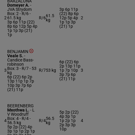
BARZALONA
Domeyer A.
-
JVA Strydom
3p 6p 11p
Box: 2 -
R/6 -
(22) 8p 6p
61.5
2
61.5 kg
R/6
12p 5p 4p
2
kg
3p 6p 11p (22)
1p 1p 3p
8p 6p 12p 5p 4p
(21) 1p
1p 1p 3p (21)
1p
BENJAMIN
Veale S.
-
Candice Bass-
6p (22) 6p
robinson
2p 13p 11p
Box: 3 -
R/7 -
53
3
R/7
53 kg
1p 7p 10p
3
kg
3p 7p 6p
6p (22) 6p 2p
(21) 11p
13p 11p 1p 7p
10p 3p 7p 6p
(21) 11p
BEERENBERG
Mxothwa L.
-
L
5p 2p (22)
V Woodruff
4p 3p 1p
Box: 4 -
R/4 -
56.5
4
R/4
1p 2p 1p
4
56.5 kg
kg
2p 3p 3p
5p 2p (22) 4p
10p
3p 1p 1p 2p 1p