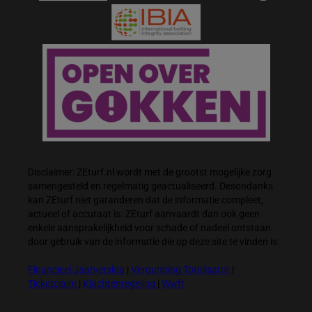
Disclaimer: ZEturf.nl wordt met de grootst mogelijke zorg
samengesteld en regelmatig geactualiseerd. Desondanks
kan ZEturf niet garanderen dat de informatie compleet,
actueel of accuraat is. ZEturf aanvaardt dan ook geen
enkele aansprakelijkheid voor schade of nadeel ontstaan
door gebruik van de informatie die op deze site te vinden is.
Financieel Jaarverslag
|
Vergunning Totalisator
|
Ticketclaim
|
Klachtenregeling
|
Wwft