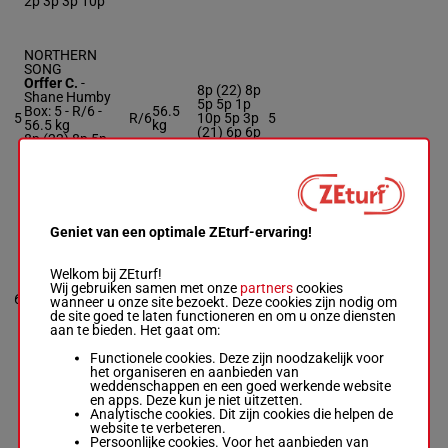
2p 3p 3p 10p
NORTHERN
SONG
Orffer C.
-
8p (22) 8p
Shane Humby
5p 5p 1p
Box: 5 -
R/6 -
56.5
5
R/6
10p 5p 3p
5
56.5 kg
kg
(21) 6p 6p
8p (22) 8p 5p
2p 5p
5p 1p 10p 5p 3p
(21) 6p 6p 2p
5p
Geniet van een optimale ZEturf-ervaring!
DOUBLE
CHARGE
Khathi R.
-
5p 4p (22)
Welkom bij ZEturf!
Andre Nel
12p 5p 4p
Wij gebruiken samen met onze
partners
cookies
58.5
Box: 6 -
R/8 -
6
R/8
1p 6p 1p
6
wanneer u onze site bezoekt. Deze cookies zijn nodig om
kg
58.5 kg
1p 7p (21)
de site goed te laten functioneren en om u onze diensten
5p 4p (22) 12p
1p 2p
aan te bieden. Het gaat om:
5p 4p 1p 6p 1p
1p 7p (21) 1p
Functionele cookies. Deze zijn noodzakelijk voor
2p
het organiseren en aanbieden van
weddenschappen en een goed werkende website
en apps. Deze kun je niet uitzetten.
Analytische cookies. Dit zijn cookies die helpen de
SILVER
website te verbeteren.
FALCON
Persoonlijke cookies. Voor het aanbieden van
Van Niekerk G.