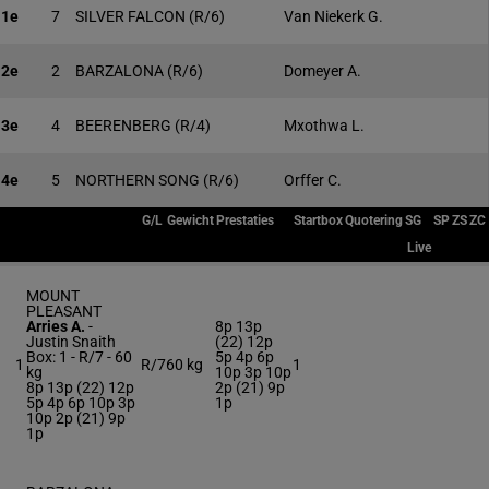
1e
7
SILVER FALCON
(R/6)
Van Niekerk G.
2e
2
BARZALONA
(R/6)
Domeyer A.
3e
4
BEERENBERG
(R/4)
Mxothwa L.
4e
5
NORTHERN SONG
(R/6)
Orffer C.
G/L
Gewicht
Prestaties
Startbox
Quotering
SG
SP
ZS
ZC
Live
MOUNT
PLEASANT
Arries A.
-
8p 13p
Justin Snaith
(22) 12p
Box: 1 -
R/7 -
60
5p 4p 6p
1
R/7
60 kg
1
kg
10p 3p 10p
8p 13p (22) 12p
2p (21) 9p
5p 4p 6p 10p 3p
1p
10p 2p (21) 9p
1p