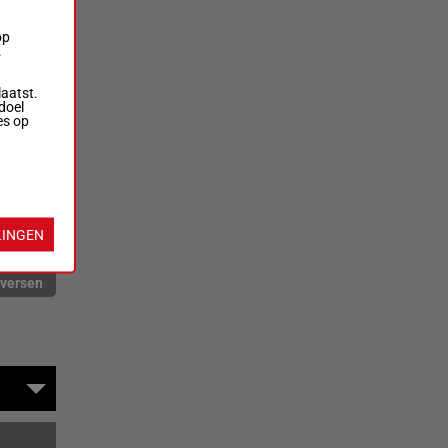
op
.
laatst.
doel
es op
LINGEN
rversen