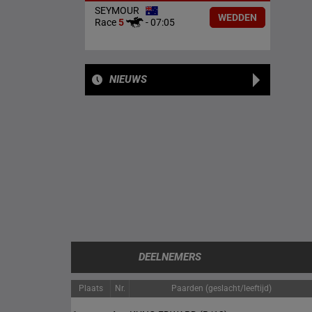
SEYMOUR
WEDDEN
Race
5
-
07:05
NIEUWS
DEELNEMERS
Plaats
Nr.
Paarden (geslacht/leeftijd)