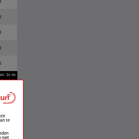
0
0
0
0
0
ats
2e
4e
eze
aan te
ieden
 niet