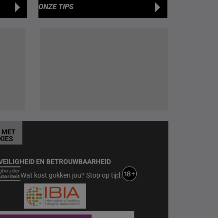
ONZE TIPS
T MET
KIES
VEILIGHEID EN BETROUWBAARHEID
Wat kost gokken jou? Stop op tijd.