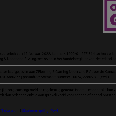
autoriteit van 15 februari 2022, kenmerk 1600/01.257.364 tot het verlene
ng & Nederland B.V. ingeschreven in het handelsregister van Nederland
isator is afgegeven aan ZEbetting & Gaming Nederland BV door de Kanssp
070-3380365 | postadres: Antwoordnummer 10074, 2280VB, Rijswijk.
elijke zorg samengesteld en regelmatig geactualiseerd. Desondanks kan Z
rdt dan ook geen enkele aansprakelijkheid voor schade of nadeel ontstaa
|
Ticketclaim
|
Klachtenregeling
|
Wwft