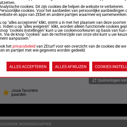
uitzetten.
Analytische cookies. Dit zijn cookies die helpen de website te verbeteren.
Persoonlijke cookies. Voor het aanbieden van persoonlijke aanbiedingen 
1'11"0
1640m
5a 1m 1m 3a 1m
website en apps van ZEbet en andere partijen waarmee wij samenwerken
€ 154.959
u op "alles accepteren" klikt, stemt u in met het plaatsen van deze soorten
. Indien u op "alles weigeren" klikt, worden alleen functionele cookies gep
1'10"6
knop "cookies instellingen" kunt u uw cookievoorkeuren op basis van hun 
1640m
0m 4m 3m (22) 3m 4m
€ 149.874
en. Via de knop "cookies" aan de rechterzijde van onze site kunt u uw keuz
ment aanpassen."
1'11"4
ook het
privacybeleid
van ZEturf voor een overzicht van de cookies die we
1640m
5m Dm 6m (22) 3m 3m
€ 147.300
ken en partijen met wie gegevens worden gedeeld.
1'10"4
1640m
0m 6m (22) 0m 1m 1m
ALLES ACCEPTEREN
ALLES AFWIJZEN
COOKIES INSTEL
€ 474.840
Quoteringen ve
Jouw favoriete
paarden
KELVOUDIGE WEDDENSCHAPPEN