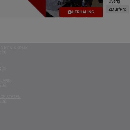
Overig
g(s)
ZEturfPro
HERHALING
DE ARABISCHE EMIRATEN
g(s)
RIKA
g(s)
D KONINKRIJK
g(s)
D
g(s)
RLAND
g(s)
DE STATEN
g(s)