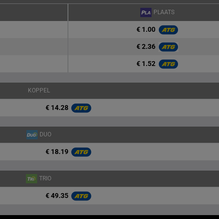
PLAATS
€ 1.00
€ 2.36
€ 1.52
KOPPEL
€ 14.28
DUO
€ 18.19
TRIO
€ 49.35