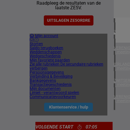
Raadpleeg de resultaten van de
1 meetin
laatste ZE5V.
VERENIG
1 meetin
UITSLAGEN ZE5ORDRE
ZUID-AF
Mijn account
2 meetin
Storten
Saldo terugboeken
VERENIG
Weddenschappen
5 meetin
Wedgeschiedenis
Mijn favoriete paarden
Zie alle rubrieken
De secundaire rubrieken
IERLAN
verbergen
1 meetin
Persoonsgegevens
Verbinding & Beveiliging
Bankgegevens
ZWITSE
Transactiegeschiedenis
1 meetin
Mijn documenten
Limiet - verantwoord spelen
Communicatievoorkeuren
VERENIG
4 meetin
Klantenservice / hulp
VOLGENDE START
07:05