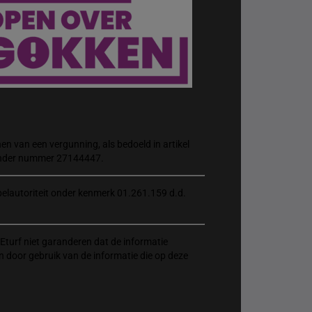
n van een vergunning, als bedoeld in artikel
 onder nummer 27144447.
elautoriteit onder kenmerk 01.261.159 d.d.
Eturf niet garanderen dat de informatie
n door gebruik van de informatie die op deze