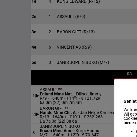
1e
4
KUNG EDWARD
(R/12)
2e
1
ASSAULT
(R/9)
3e
2
BARON GIFT
(R/13)
4e
6
VINCENT AS
(R/9)
5e
3
JANIS JOPLIN BOKO
(M/7)
G/L
ASSAULT
Edlund Mme Nat.
-
Dillner Jimmy
1
R/9
R/9 - 1640m
-
1'11"1
- € 121.729
Geniet
6a 0m (22) 0m 2m 4m
BARON GIFT
Welkom 
Hande Mme Chr. A.
-
Jan Helge Karlsen
Wij ge
2
R/13
R/13 - 1640m
-
1'10"1
- € 262.268
cookies
Da 7a 0a (22) 8a 6a
bieden
JANIS JOPLIN BOKO
Erixon Mme Ann.
-
Korpi Hannu
3
M/7
M/7 - 1640m
-
1'12"0
- € 79.647