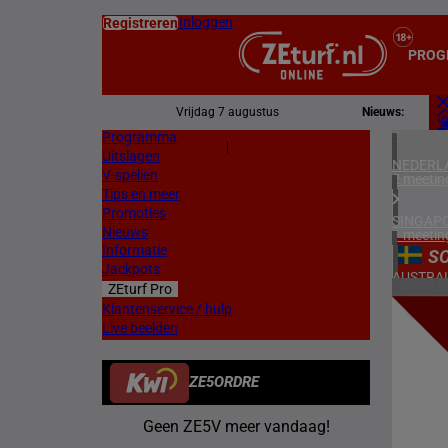
Inloggen
Registreren
PROG
Vrijdag 7 augustus
Nieuws:
Programma
Z
|
Uitslagen
L
NEDERL
V-spellen
2 meetin
Tips en meer
Promoties
SINGAP
Nieuws
1 meetin
Informatie
S
Jackpots
AUSTRAL
ZEturf Pro
2 meetin
12
Klantenservice / hulp
Live beelden
FRANKR
25/03/
4 meetin
ZE5ORDRE
ZWEDEN
1 meetin
Geen ZE5V meer vandaag!
NOORW