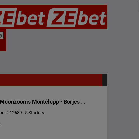
Prix Simb Moonzooms Montélopp - Borjes I Tingsryd - Nu Blir Det Travera
 - € 12689 - 5 Starters
s