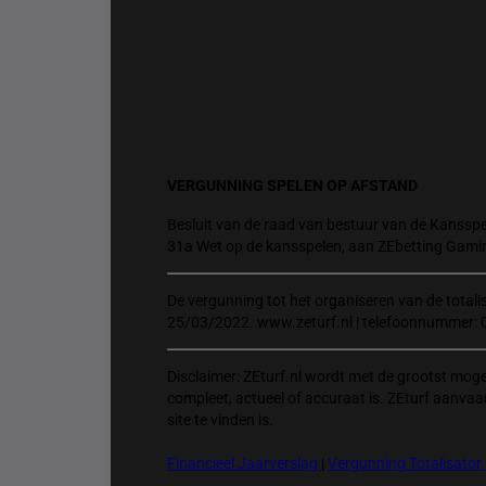
VERGUNNING SPELEN OP AFSTAND
Besluit van de raad van bestuur van de Kansspel
31a Wet op de kansspelen, aan ZEbetting Gami
De vergunning tot het organiseren van de total
25/03/2022. www.zeturf.nl | telefoonnummer: 
Disclaimer: ZEturf.nl wordt met de grootst mog
compleet, actueel of accuraat is. ZEturf aanvaa
site te vinden is.
Financieel Jaarverslag
|
Vergunning Totalisator