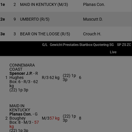
1e
2
MAID IN KENTUCKY
(M/3)
Planas Con.
2e
9
UMBERTO
(R/5)
Muscutt D.
3e
3
BEAR ON THE LOOSE
(R/5)
Crouch H.
G/L
Gewicht
Prestaties
Startbox
Quotering
SG
SP
ZS
ZC
Live
CONNEMARA
COAST
Spencer J.P.
-
R
(22) 1p
1
Hughes
R/3
62 kg
6
3p
Box: 6 -
R/3 -
62
kg
(22) 1p 3p
MAID IN
KENTUCKY
Planas Con.
-
G
(22) 1p
2
Boughey
M/3
57 kg
8
3p
Box: 8 -
M/3 -
57
kg
(22) 1p 3p