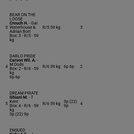
BEAR ON THE
LOOSE
Crouch H.
-
Gai
3
Waterhouse &
R/5
59 kg
3
Adrian Bott
Box: 3 -
R/5 -
59
kg
DARLO PRIDE
Carson Wil. A.
-
M Dods
4
R/6
59 kg
6p 6p
2
Box: 2 -
R/6 -
59
kg
6p 6p
DREAM PIRATE
Ghiani M.
-
T
Kent
3p (22)
5
R/6
59 kg
4
Box: 4 -
R/6 -
59
9p
kg
3p (22) 9p
ENSUED