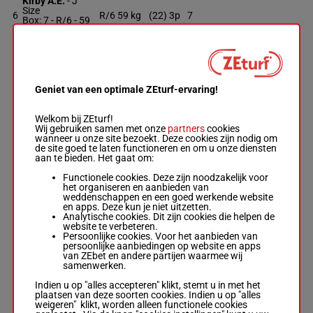
Kirby A.E.
-
J
Size
6
R/6
59 kg
(22) 3p
7
Box: 7 -
R/6 -
59
kg
(22) 3p
HOURLESS
Hutchinson Cal.
Geniet van een optimale ZEturf-ervaring!
-
J E Dixon
(22) 9p
7
R/6
57 kg
9
Box: 9 -
R/6 -
57
12p
kg
Welkom bij ZEturf!
(22) 9p 12p
Wij gebruiken samen met onze
partners
cookies
wanneer u onze site bezoekt. Deze cookies zijn nodig om
de site goed te laten functioneren en om u onze diensten
aan te bieden. Het gaat om:
PLAYACTOR
Fallon C.
-
R
Functionele cookies. Deze zijn noodzakelijk voor
8
Hannon
H/3
59 kg
10
het organiseren en aanbieden van
Box: 10 -
H/3 -
weddenschappen en een goed werkende website
59 kg
en apps. Deze kun je niet uitzetten.
Analytische cookies. Dit zijn cookies die helpen de
website te verbeteren.
Persoonlijke cookies. Voor het aanbieden van
UMBERTO
persoonlijke aanbiedingen op website en apps
Muscutt D.
-
van ZEbet en andere partijen waarmee wij
Wyrzyk A.
samenwerken.
9
R/5
59 kg
(22) 2p
1
Box: 1 -
R/5 -
59
kg
Indien u op "alles accepteren" klikt, stemt u in met het
(22) 2p
plaatsen van deze soorten cookies. Indien u op "alles
weigeren" klikt, worden alleen functionele cookies