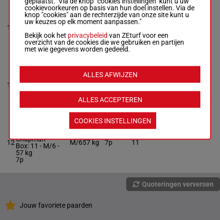
geplaatst. Via de knop "cookies instellingen" kunt u uw
cookievoorkeuren op basis van hun doel instellen. Via de
AFLOAT
knop "cookies" aan de rechterzijde van onze site kunt u
Hornby Rob.
-
uw keuzes op elk moment aanpassen."
George Scott
10
M/5
57 kg
5p
12
Box: 12 -
M/5 -
Bekijk ook het
privacybeleid
van ZEturf voor een
57 kg
overzicht van de cookies die we gebruiken en partijen
5p
met wie gegevens worden gedeeld.
CHARITABLE
ALLES AFWIJZEN
Probert Dav.
-
A
11
M Balding
M/3
57 kg
5
Box: 5 -
M/3 -
57
kg
ALLES ACCEPTEREN
COOKIES INSTELLINGEN
RAINCLOUD
O'neill K.
-
M C
Chapman
12
M/6
57 kg
7p
11
Box: 11 -
M/6 -
57 kg
7p
Quoteringen verversen
Jouw favoriete paarden