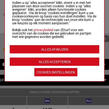
Indien u op "alles accepteren" klikt, stemt u in met het
STELLA NOIR
plaatsen van deze soorten cookies. Indien u op "alles
Luis Contreras
-
weigeren" klikt, worden alleen functionele cookies
J. Keith
6p 1p
geplaatst. Via de knop "cookies instellingen" kunt u uw
Desormeaux
5
M/5
54 kg
(22) 8p
5
cookievoorkeuren op basis van hun doel instellen. Via de
Box: 5 -
M/5 -
54
2p 5p
knop "cookies" aan de rechterzijde van onze site kunt u
kg
uw keuzes op elk moment aanpassen."
6p 1p (22) 8p 2p
5p
Bekijk ook het
privacybeleid
van ZEturf voor een
overzicht van de cookies die we gebruiken en partijen
met wie gegevens worden gedeeld.
Quoteringen verversen
Jouw favoriete paarden
ALLES AFWIJZEN
ALLES ACCEPTEREN
NIEUWS
COOKIES INSTELLINGEN
UITBETALINGEN
ENKELVOUDIGE WEDDENSCHAPPEN