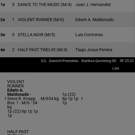
1e
3
DANCE TO THE MUSIC
(M/4)
Juan J. Hernandez
2e
1
VIOLENT RUNNER
(M/6)
Edwin A. Maldonado
3e
5
STELLA NOIR
(M/5)
Luis Contreras
4e
2
HALF PAST TWELVE
(M/4)
Tiago Josue Pereira
G/L
Gewicht
Prestaties
Startbox
Quotering
SG
SP
ZS
ZC
Live
VIOLENT
RUNNER
Edwin A.
Maldonado
-
1p (22)
1
Steve R. Knapp
M/6
54 kg
6p 1p 1p
1
Box: 1 -
M/6 -
54
1p
kg
1p (22) 6p 1p 1p
1p
HALF PAST