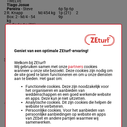
TWELVE
Tiago Josue
Pereira
-
Steve
6p 5p 6p
2
R. Knapp
M/4
54 kg
1p (21)
2
Box: 2 -
M/4 -
54
9p
kg
6p 5p 6p 1p (21)
9p
DANCE TO THE
MUSIC
Geniet van een optimale ZEturf-ervaring!
Juan J.
Hernandez
-
9p (22)
3
Mark Glatt
M/4
54 kg
5p 5p 2p
3
Welkom bij ZEturf!
Box: 3 -
M/4 -
54
1p
Wij gebruiken samen met onze
partners
cookies
kg
wanneer u onze site bezoekt. Deze cookies zijn nodig om
9p (22) 5p 5p 2p
de site goed te laten functioneren en om u onze diensten
1p
aan te bieden. Het gaat om:
Functionele cookies. Deze zijn noodzakelijk voor
het organiseren en aanbieden van
ELM DRIVE NS
weddenschappen en een goed werkende website
Ramon A.
en apps. Deze kun je niet uitzetten.
Vazquez
-
Philip
6p 7p 3p
Analytische cookies. Dit zijn cookies die helpen de
4
D'Amato
M/5
56 kg
1p (21)
website te verbeteren.
M/5 -
56 kg
7p
Persoonlijke cookies. Voor het aanbieden van
6p 7p 3p 1p (21)
persoonlijke aanbiedingen op website en apps
7p
van ZEbet en andere partijen waarmee wij
samenwerken.