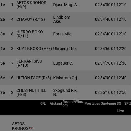
AETOS KRONOS
1e
1
Djuse Mag. A.
02'34''30
01'12''10
(H/9)
Lindblom
2e
4
CHAPUY
(R/12)
02'34''40
01'12''10
Ake.
HIERRO BOKO
3e
8
Forss Mik.
02'34''40
01'12''10
(R/11)
4e
3
KUYT F.BOKO
(H/7)
Uhrberg Tho.
02'34''60
01'12''20
FERRARI SISU
5e
7
Lugauer C.
02'34''70
01'12''30
(R/10)
6e
6
ULTION FACE
(R/8)
Kihlstrom Orj.
02'34''90
01'12''40
CHESTNUT HILL
Skoglund Rik.
7e
2
02'35''10
01'12''50
(H/8)
N.
Record/Wins
G/L
Afstand
Prestaties
Quotering
SG
SP
om
Live
AETOS
KRONOS