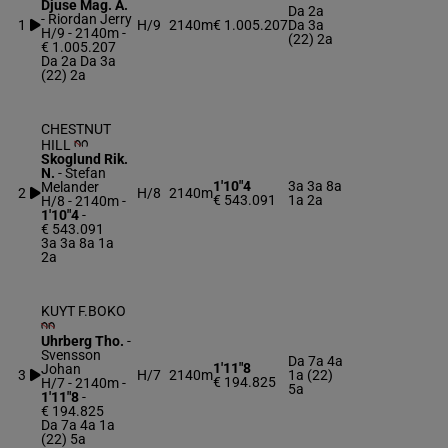
Djuse Mag. A.
Da 2a
-
Riordan Jerry
1
H/9
2140m
€ 1.005.207
Da 3a
H/9 - 2140m
-
(22) 2a
€ 1.005.207
Da 2a Da 3a
(22) 2a
CHESTNUT
HILL
Skoglund Rik.
N.
-
Stefan
1'10"4
3a 3a 8a
Melander
2
H/8
2140m
€ 543.091
1a 2a
H/8 - 2140m
-
1'10"4
-
€ 543.091
3a 3a 8a 1a
2a
KUYT F.BOKO
Uhrberg Tho.
-
Svensson
Da 7a 4a
1'11"8
Johan
3
H/7
2140m
1a (22)
€ 194.825
H/7 - 2140m
-
5a
1'11"8
-
€ 194.825
Da 7a 4a 1a
(22) 5a