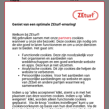
1'09"9
-
€ 228.094
2a 1a (22) 2a
0a 3a
Geniet van een optimale ZEturf-ervaring!
FERRARI SISU
Lugauer C.
-
Lugauer
Welkom bij ZEturf!
Conrad
5a 4a Da
1'11"2
Wij gebruiken samen met onze
partners
cookies
7
R/10 - 2140m
R/10
2140m
(22) 1a
€ 417.478
wanneer u onze site bezoekt. Deze cookies zijn nodig om
-
1'11"2
-
1a
de site goed te laten functioneren en om u onze diensten
€ 417.478
aan te bieden. Het gaat om:
5a 4a Da (22)
1a 1a
Functionele cookies. Deze zijn noodzakelijk voor
het organiseren en aanbieden van
weddenschappen en een goed werkende website
HIERRO BOKO
en apps. Deze kun je niet uitzetten.
Analytische cookies. Dit zijn cookies die helpen de
website te verbeteren.
Forss Mik.
-
Persoonlijke cookies. Voor het aanbieden van
André Eklundh
1'11"9
1a 2a 1a
persoonlijke aanbiedingen op website en apps
8
R/11
2140m
R/11 - 2140m
€ 268.542
1a 2a
van ZEbet en andere partijen waarmee wij
-
1'11"9
-
samenwerken.
€ 268.542
1a 2a 1a 1a
Indien u op "alles accepteren" klikt, stemt u in met het
2a
plaatsen van deze soorten cookies. Indien u op "alles
weigeren" klikt, worden alleen functionele cookies
geplaatst. Via de knop "cookies instellingen" kunt u uw
FOUR GUYS
cookievoorkeuren op basis van hun doel instellen. Via de