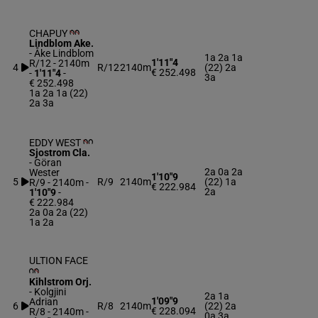
CHAPUY
Lindblom Ake.
-
Åke Lindblom
1a 2a 1a
1'11"4
R/12 - 2140m
4
R/12
2140m
(22) 2a
€ 252.498
-
1'11"4
-
3a
€ 252.498
1a 2a 1a (22)
2a 3a
EDDY WEST
Sjostrom Cla.
-
Göran
2a 0a 2a
Wester
1'10"9
5
R/9
2140m
(22) 1a
R/9 - 2140m
-
€ 222.984
2a
1'10"9
-
€ 222.984
2a 0a 2a (22)
1a 2a
ULTION FACE
Kihlstrom Orj.
-
Kolgjini
2a 1a
1'09"9
Adrian
6
R/8
2140m
(22) 2a
€ 228.094
R/8 - 2140m
-
0a 3a