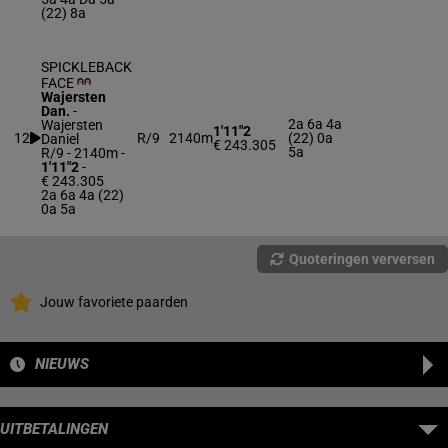
(22) 8a
SPICKLEBACK
FACE
Wajersten
Dan.
-
2a 6a 4a
Wajersten
1'11"2
12
R/9
2140m
(22) 0a
Daniel
€ 243.305
5a
R/9 - 2140m
-
1'11"2
-
€ 243.305
2a 6a 4a (22)
0a 5a
Quoteringen verversen
Jouw favoriete paarden
NIEUWS
UITBETALINGEN